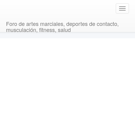
T
o
g
Foro de artes marciales, deportes de contacto,
g
musculación, fitness, salud
l
e
n
a
v
i
g
a
t
i
o
n