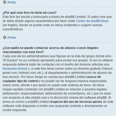
Arriba
¿Por qué este foro no tiene tal cosa?
Este foro fue escrito y licenciado a través de phpBB Limited. Si usted cree que
se debe añadir alguna característica por favor visite
Centro de phpBB Ideas
(en Inglés), donde se puede votar en ideas existentes o sugerir nuevas
características.
Arriba
¿Con quién se puede contactar acerca de abusos o usos ilegales
relacionados con este foro?
Cada uno de los administradores que figuran en la lista del grupo donde dice
“El Equipo” es un contacto apropiado para enviar sus quejas. Si así no obtiene
respuesta debería tratar de contactar con el dueño del dominio (efectúe una
búsqueda whois
) o, si este foro tiene correo sobre un dominio gratuito (Yahoo!,
gmail.com, hotmail.com, etc.), al departamento o administración de abusos de
ese servicio. Por favor, tenga en cuenta que phpBB Limited
carece de
cualquier tipo de control
y no puede ser de ninguna manera responsable
sobre cómo, dónde o por quién es usado este sistema de foros. No tiene
ningún sentido contactar con phpBB Limited en relación a asuntos legales
(difamación, responsabilidad, deformación de comentarios, etc.) que no sean
con respecto al sitio phpbb.com o la discreción misma del software phpBB. Si
envia un correo a phpBB Limited
respecto del uso de terceras partes
de este
software esté dispuesto a recibir una respuesta cortante o directamente no
recibir respuesta.