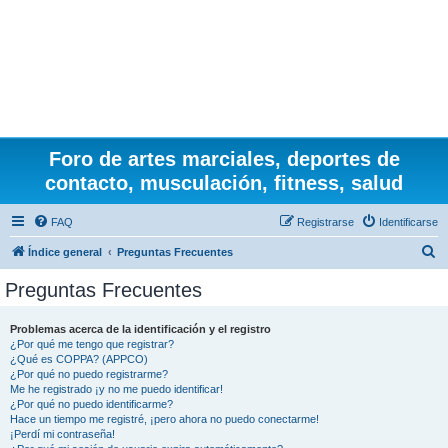
Foro de artes marciales, deportes de
contacto, musculación, fitness, salud
FAQ
Registrarse
Identificarse
B
Índice general
Preguntas Frecuentes
u
Preguntas Frecuentes
s
c
Problemas acerca de la identificación y el registro
¿Por qué me tengo que registrar?
a
¿Qué es COPPA? (APPCO)
r
¿Por qué no puedo registrarme?
Me he registrado ¡y no me puedo identificar!
¿Por qué no puedo identificarme?
Hace un tiempo me registré, ¡pero ahora no puedo conectarme!
¡Perdí mi contraseña!