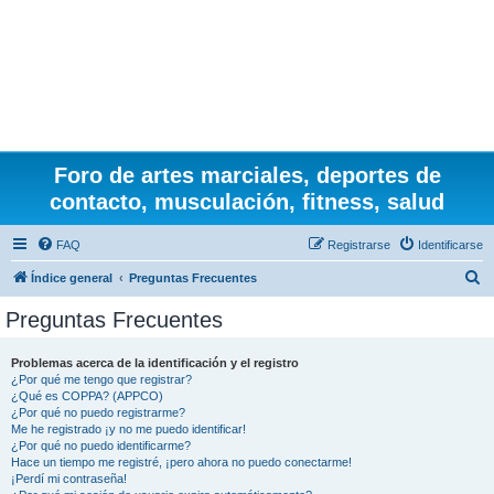
Foro de artes marciales, deportes de
contacto, musculación, fitness, salud
FAQ
Registrarse
Identificarse
B
Índice general
Preguntas Frecuentes
u
Preguntas Frecuentes
s
c
Problemas acerca de la identificación y el registro
¿Por qué me tengo que registrar?
a
¿Qué es COPPA? (APPCO)
r
¿Por qué no puedo registrarme?
Me he registrado ¡y no me puedo identificar!
¿Por qué no puedo identificarme?
Hace un tiempo me registré, ¡pero ahora no puedo conectarme!
¡Perdí mi contraseña!