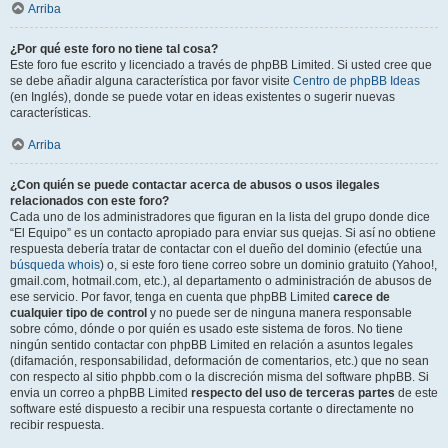
Arriba
¿Por qué este foro no tiene tal cosa?
Este foro fue escrito y licenciado a través de phpBB Limited. Si usted cree que
se debe añadir alguna característica por favor visite
Centro de phpBB Ideas
(en Inglés), donde se puede votar en ideas existentes o sugerir nuevas
características.
Arriba
¿Con quién se puede contactar acerca de abusos o usos ilegales
relacionados con este foro?
Cada uno de los administradores que figuran en la lista del grupo donde dice
“El Equipo” es un contacto apropiado para enviar sus quejas. Si así no obtiene
respuesta debería tratar de contactar con el dueño del dominio (efectúe una
búsqueda whois
) o, si este foro tiene correo sobre un dominio gratuito (Yahoo!,
gmail.com, hotmail.com, etc.), al departamento o administración de abusos de
ese servicio. Por favor, tenga en cuenta que phpBB Limited
carece de
cualquier tipo de control
y no puede ser de ninguna manera responsable
sobre cómo, dónde o por quién es usado este sistema de foros. No tiene
ningún sentido contactar con phpBB Limited en relación a asuntos legales
(difamación, responsabilidad, deformación de comentarios, etc.) que no sean
con respecto al sitio phpbb.com o la discreción misma del software phpBB. Si
envia un correo a phpBB Limited
respecto del uso de terceras partes
de este
software esté dispuesto a recibir una respuesta cortante o directamente no
recibir respuesta.