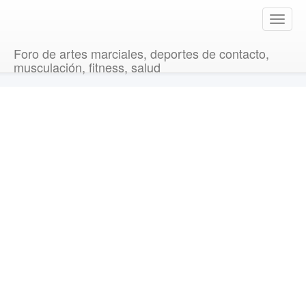
T
o
g
Foro de artes marciales, deportes de contacto,
g
musculación, fitness, salud
l
e
n
a
v
i
g
a
t
i
o
n