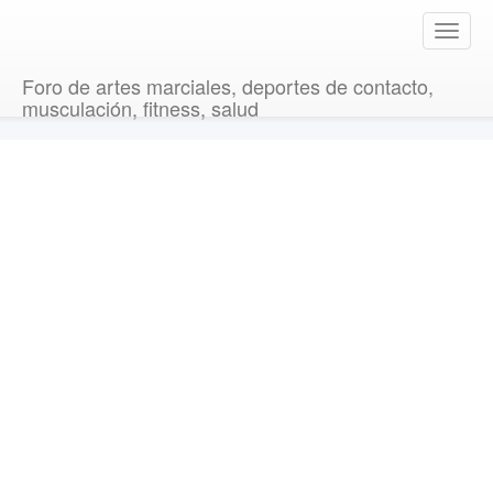
T
o
g
Foro de artes marciales, deportes de contacto,
g
musculación, fitness, salud
l
e
n
a
v
i
g
a
t
i
o
n