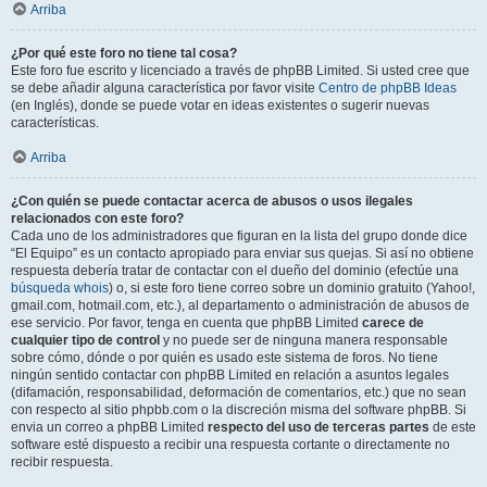
Arriba
¿Por qué este foro no tiene tal cosa?
Este foro fue escrito y licenciado a través de phpBB Limited. Si usted cree que
se debe añadir alguna característica por favor visite
Centro de phpBB Ideas
(en Inglés), donde se puede votar en ideas existentes o sugerir nuevas
características.
Arriba
¿Con quién se puede contactar acerca de abusos o usos ilegales
relacionados con este foro?
Cada uno de los administradores que figuran en la lista del grupo donde dice
“El Equipo” es un contacto apropiado para enviar sus quejas. Si así no obtiene
respuesta debería tratar de contactar con el dueño del dominio (efectúe una
búsqueda whois
) o, si este foro tiene correo sobre un dominio gratuito (Yahoo!,
gmail.com, hotmail.com, etc.), al departamento o administración de abusos de
ese servicio. Por favor, tenga en cuenta que phpBB Limited
carece de
cualquier tipo de control
y no puede ser de ninguna manera responsable
sobre cómo, dónde o por quién es usado este sistema de foros. No tiene
ningún sentido contactar con phpBB Limited en relación a asuntos legales
(difamación, responsabilidad, deformación de comentarios, etc.) que no sean
con respecto al sitio phpbb.com o la discreción misma del software phpBB. Si
envia un correo a phpBB Limited
respecto del uso de terceras partes
de este
software esté dispuesto a recibir una respuesta cortante o directamente no
recibir respuesta.