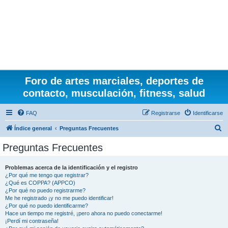
Foro de artes marciales, deportes de
contacto, musculación, fitness, salud
FAQ
Registrarse
Identificarse
B
Índice general
Preguntas Frecuentes
u
Preguntas Frecuentes
s
c
Problemas acerca de la identificación y el registro
¿Por qué me tengo que registrar?
a
¿Qué es COPPA? (APPCO)
r
¿Por qué no puedo registrarme?
Me he registrado ¡y no me puedo identificar!
¿Por qué no puedo identificarme?
Hace un tiempo me registré, ¡pero ahora no puedo conectarme!
¡Perdí mi contraseña!