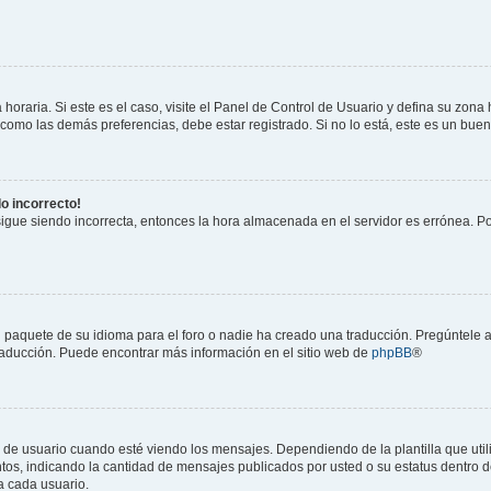
horaria. Si este es el caso, visite el Panel de Control de Usuario y defina su zona
 como las demás preferencias, debe estar registrado. Si no lo está, este es un bu
do incorrecto!
 sigue siendo incorrecta, entonces la hora almacenada en el servidor es errónea. P
 paquete de su idioma para el foro o nadie ha creado una traducción. Pregúntele a
 traducción. Puede encontrar más información en el sitio web de
phpBB
®
suario cuando esté viendo los mensajes. Dependiendo de la plantilla que utilice
ntos, indicando la cantidad de mensajes publicados por usted o su estatus dentro
a cada usuario.