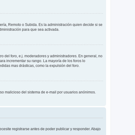
lería, Remoto o Subida. Es la administración quien decide si se
ministración para que sea activada.
o del foro, e.j. moderadores y administradores. En general, no
ara incrementar su rango. La mayoría de los foros lo
didas mas drásticas, como la expulsión del foro.
l uso malicioso del sistema de e-mail por usuarios anónimos.
cesite registrarse antes de poder publicar y responder. Abajo