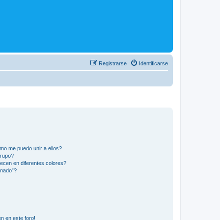
Registrarse
Identificarse
mo me puedo unir a ellos?
Grupo?
ecen en diferentes colores?
inado”?
n en este foro!