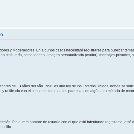
ro
adores y Moderadores. En algunos casos necesitará registrarse para publicar temas
no disfrutaría, como tener su imagen personalizada (avatar), mensajes privados, s
res de 13 años del año 1998, es una ley de los Estados Unidos, donde se solicita 
to y ratificado con el consentimiento de los padres o con algún otro método de rec
ección IP o que el nombre de usuario con el que está intentando registrarse, esté 
l sitio.