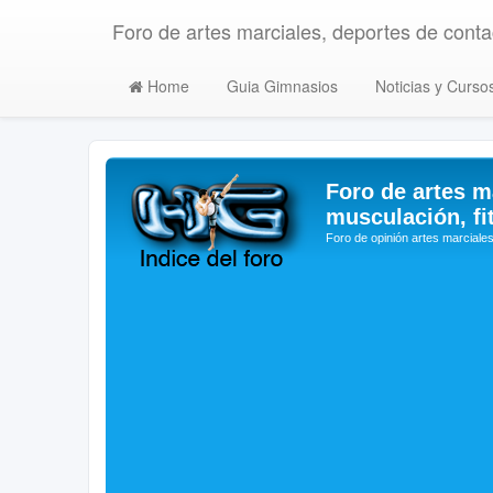
Foro de artes marciales, deportes de contac
Home
Guia Gimnasios
Noticias y Curso
Foro de artes m
musculación, fi
Foro de opinión artes marciales