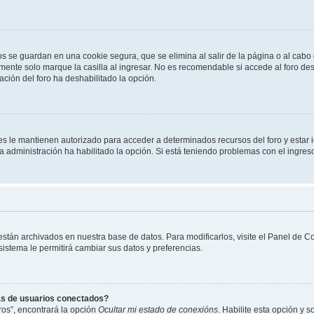
os se guardan en una cookie segura, que se elimina al salir de la página o al cab
ente solo marque la casilla al ingresar. No es recomendable si accede al foro des
tración del foro ha deshabilitado la opción.
les le mantienen autorizado para acceder a determinados recursos del foro y estar
 la administración ha habilitado la opción. Si está teniendo problemas con el ingres
 están archivados en nuestra base de datos. Para modificarlos, visite el Panel de 
 sistema le permitirá cambiar sus datos y preferencias.
as de usuarios conectados?
os”, encontrará la opción
Ocultar mi estado de conexións
. Habilite esta opción y 