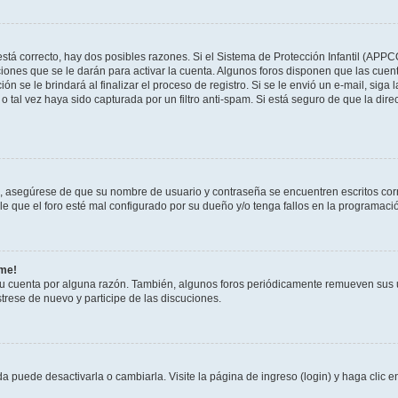
stá correcto, hay dos posibles razones. Si el Sistema de Protección Infantil (APPC
iones que se le darán para activar la cuenta. Algunos foros disponen que las cuen
ón se le brindará al finalizar el proceso de registro. Si se le envió un e-mail, siga
o tal vez haya sido capturada por un filtro anti-spam. Si está seguro de que la di
o, asegúrese de que su nombre de usuario y contraseña se encuentren escritos co
 que el foro esté mal configurado por su dueño y/o tenga fallos en la programació
rme!
su cuenta por alguna razón. También, algunos foros periódicamente remueven sus 
strese de nuevo y participe de las discuciones.
 puede desactivarla o cambiarla. Visite la página de ingreso (login) y haga clic 