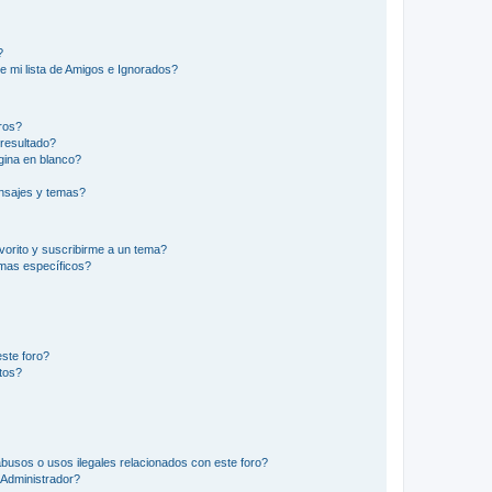
?
e mi lista de Amigos e Ignorados?
ros?
resultado?
ina en blanco?
nsajes y temas?
vorito y suscribirme a un tema?
emas específicos?
ste foro?
tos?
busos o usos ilegales relacionados con este foro?
Administrador?