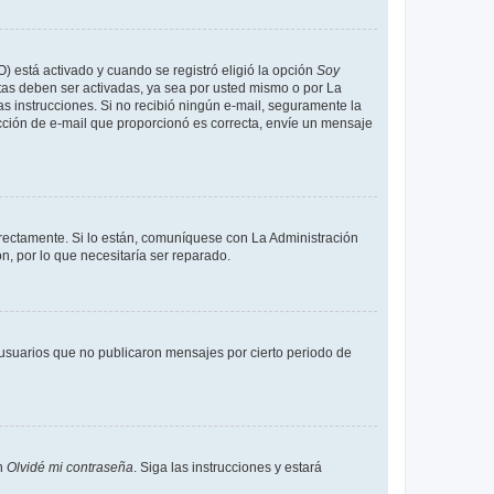
O) está activado y cuando se registró eligió la opción
Soy
tas deben ser activadas, ya sea por usted mismo o por La
 las instrucciones. Si no recibió ningún e-mail, seguramente la
rección de e-mail que proporcionó es correcta, envíe un mensaje
rrectamente. Si lo están, comuníquese con La Administración
n, por lo que necesitaría ser reparado.
usuarios que no publicaron mensajes por cierto periodo de
en
Olvidé mi contraseña
. Siga las instrucciones y estará