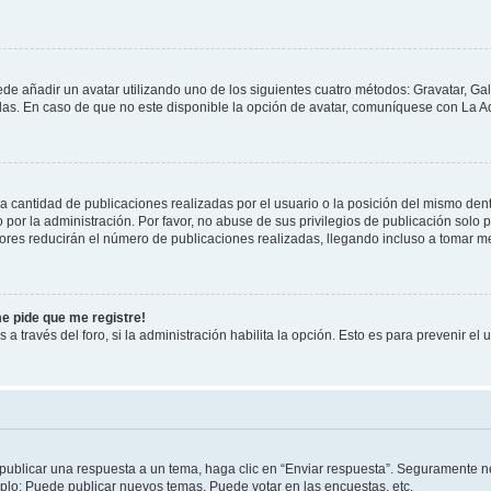
ede añadir un avatar utilizando uno de los siguientes cuatro métodos: Gravatar, Ga
s. En caso de que no este disponible la opción de avatar, comuníquese con La Ad
cantidad de publicaciones realizadas por el usuario o la posición del mismo dentr
r la administración. Por favor, no abuse de sus privilegios de publicación solo p
ores reducirán el número de publicaciones realizadas, llegando incluso a tomar me
me pide que me registre!
 a través del foro, si la administración habilita la opción. Esto es para prevenir e
publicar una respuesta a un tema, haga clic en “Enviar respuesta”. Seguramente ne
mplo: Puede publicar nuevos temas, Puede votar en las encuestas, etc.