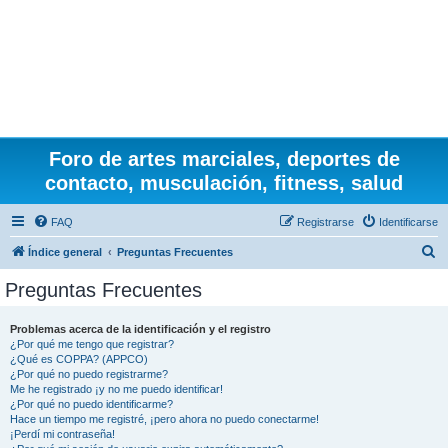
Foro de artes marciales, deportes de
contacto, musculación, fitness, salud
FAQ
Registrarse
Identificarse
B
Índice general
Preguntas Frecuentes
u
Preguntas Frecuentes
s
c
Problemas acerca de la identificación y el registro
¿Por qué me tengo que registrar?
a
¿Qué es COPPA? (APPCO)
r
¿Por qué no puedo registrarme?
Me he registrado ¡y no me puedo identificar!
¿Por qué no puedo identificarme?
Hace un tiempo me registré, ¡pero ahora no puedo conectarme!
¡Perdí mi contraseña!