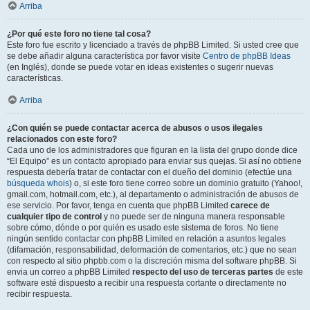
Arriba
¿Por qué este foro no tiene tal cosa?
Este foro fue escrito y licenciado a través de phpBB Limited. Si usted cree que
se debe añadir alguna característica por favor visite
Centro de phpBB Ideas
(en Inglés), donde se puede votar en ideas existentes o sugerir nuevas
características.
Arriba
¿Con quién se puede contactar acerca de abusos o usos ilegales
relacionados con este foro?
Cada uno de los administradores que figuran en la lista del grupo donde dice
“El Equipo” es un contacto apropiado para enviar sus quejas. Si así no obtiene
respuesta debería tratar de contactar con el dueño del dominio (efectúe una
búsqueda whois
) o, si este foro tiene correo sobre un dominio gratuito (Yahoo!,
gmail.com, hotmail.com, etc.), al departamento o administración de abusos de
ese servicio. Por favor, tenga en cuenta que phpBB Limited
carece de
cualquier tipo de control
y no puede ser de ninguna manera responsable
sobre cómo, dónde o por quién es usado este sistema de foros. No tiene
ningún sentido contactar con phpBB Limited en relación a asuntos legales
(difamación, responsabilidad, deformación de comentarios, etc.) que no sean
con respecto al sitio phpbb.com o la discreción misma del software phpBB. Si
envia un correo a phpBB Limited
respecto del uso de terceras partes
de este
software esté dispuesto a recibir una respuesta cortante o directamente no
recibir respuesta.