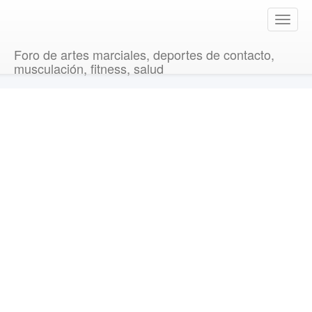
T
o
g
Foro de artes marciales, deportes de contacto,
g
musculación, fitness, salud
l
e
n
a
v
i
g
a
t
i
o
n