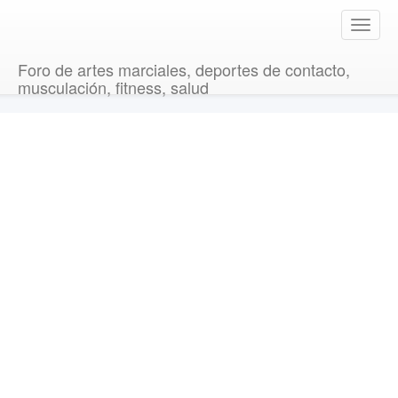
T
o
g
Foro de artes marciales, deportes de contacto,
g
musculación, fitness, salud
l
e
n
a
v
i
g
a
t
i
o
n