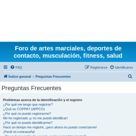
Foro de artes marciales, deportes de
contacto, musculación, fitness, salud
FAQ
Registrarse
Identificarse
B
Índice general
Preguntas Frecuentes
u
Preguntas Frecuentes
s
c
Problemas acerca de la identificación y el registro
¿Por qué me tengo que registrar?
a
¿Qué es COPPA? (APPCO)
r
¿Por qué no puedo registrarme?
Me he registrado ¡y no me puedo identificar!
¿Por qué no puedo identificarme?
Hace un tiempo me registré, ¡pero ahora no puedo conectarme!
¡Perdí mi contraseña!