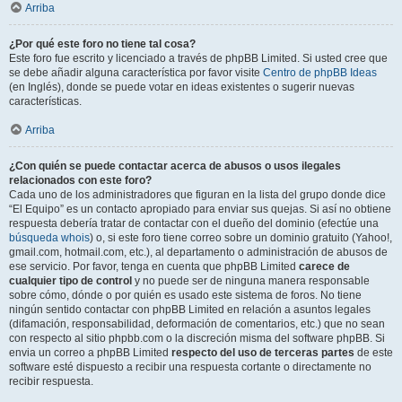
Arriba
¿Por qué este foro no tiene tal cosa?
Este foro fue escrito y licenciado a través de phpBB Limited. Si usted cree que
se debe añadir alguna característica por favor visite
Centro de phpBB Ideas
(en Inglés), donde se puede votar en ideas existentes o sugerir nuevas
características.
Arriba
¿Con quién se puede contactar acerca de abusos o usos ilegales
relacionados con este foro?
Cada uno de los administradores que figuran en la lista del grupo donde dice
“El Equipo” es un contacto apropiado para enviar sus quejas. Si así no obtiene
respuesta debería tratar de contactar con el dueño del dominio (efectúe una
búsqueda whois
) o, si este foro tiene correo sobre un dominio gratuito (Yahoo!,
gmail.com, hotmail.com, etc.), al departamento o administración de abusos de
ese servicio. Por favor, tenga en cuenta que phpBB Limited
carece de
cualquier tipo de control
y no puede ser de ninguna manera responsable
sobre cómo, dónde o por quién es usado este sistema de foros. No tiene
ningún sentido contactar con phpBB Limited en relación a asuntos legales
(difamación, responsabilidad, deformación de comentarios, etc.) que no sean
con respecto al sitio phpbb.com o la discreción misma del software phpBB. Si
envia un correo a phpBB Limited
respecto del uso de terceras partes
de este
software esté dispuesto a recibir una respuesta cortante o directamente no
recibir respuesta.