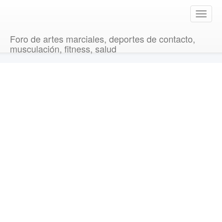
T
o
g
Foro de artes marciales, deportes de contacto,
g
musculación, fitness, salud
l
e
n
a
v
i
g
a
t
i
o
n