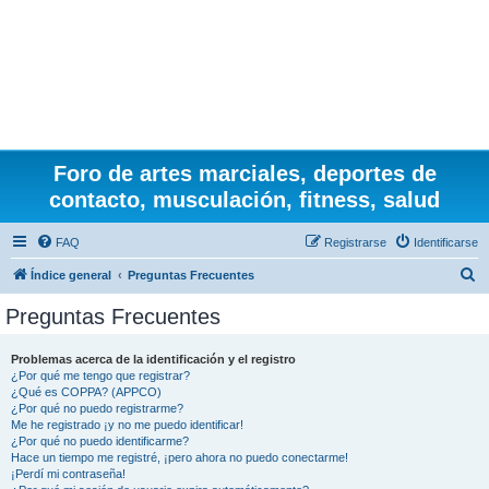
Foro de artes marciales, deportes de
contacto, musculación, fitness, salud
FAQ
Registrarse
Identificarse
B
Índice general
Preguntas Frecuentes
u
Preguntas Frecuentes
s
c
Problemas acerca de la identificación y el registro
¿Por qué me tengo que registrar?
a
¿Qué es COPPA? (APPCO)
r
¿Por qué no puedo registrarme?
Me he registrado ¡y no me puedo identificar!
¿Por qué no puedo identificarme?
Hace un tiempo me registré, ¡pero ahora no puedo conectarme!
¡Perdí mi contraseña!