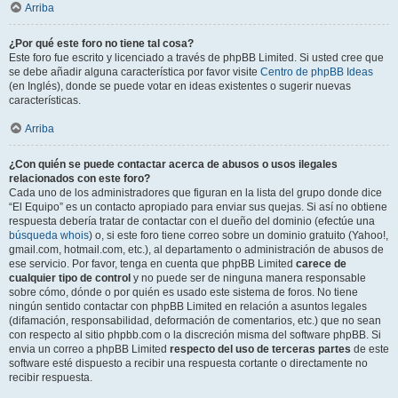
Arriba
¿Por qué este foro no tiene tal cosa?
Este foro fue escrito y licenciado a través de phpBB Limited. Si usted cree que
se debe añadir alguna característica por favor visite
Centro de phpBB Ideas
(en Inglés), donde se puede votar en ideas existentes o sugerir nuevas
características.
Arriba
¿Con quién se puede contactar acerca de abusos o usos ilegales
relacionados con este foro?
Cada uno de los administradores que figuran en la lista del grupo donde dice
“El Equipo” es un contacto apropiado para enviar sus quejas. Si así no obtiene
respuesta debería tratar de contactar con el dueño del dominio (efectúe una
búsqueda whois
) o, si este foro tiene correo sobre un dominio gratuito (Yahoo!,
gmail.com, hotmail.com, etc.), al departamento o administración de abusos de
ese servicio. Por favor, tenga en cuenta que phpBB Limited
carece de
cualquier tipo de control
y no puede ser de ninguna manera responsable
sobre cómo, dónde o por quién es usado este sistema de foros. No tiene
ningún sentido contactar con phpBB Limited en relación a asuntos legales
(difamación, responsabilidad, deformación de comentarios, etc.) que no sean
con respecto al sitio phpbb.com o la discreción misma del software phpBB. Si
envia un correo a phpBB Limited
respecto del uso de terceras partes
de este
software esté dispuesto a recibir una respuesta cortante o directamente no
recibir respuesta.