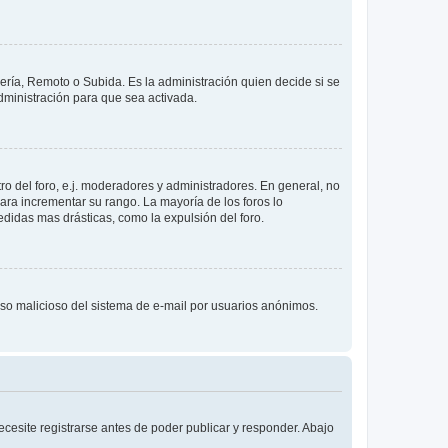
lería, Remoto o Subida. Es la administración quien decide si se
ministración para que sea activada.
o del foro, e.j. moderadores y administradores. En general, no
ara incrementar su rango. La mayoría de los foros lo
didas mas drásticas, como la expulsión del foro.
l uso malicioso del sistema de e-mail por usuarios anónimos.
cesite registrarse antes de poder publicar y responder. Abajo