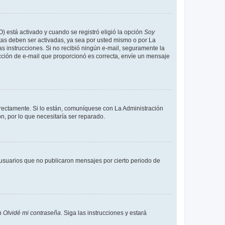
O) está activado y cuando se registró eligió la opción
Soy
tas deben ser activadas, ya sea por usted mismo o por La
 las instrucciones. Si no recibió ningún e-mail, seguramente la
rección de e-mail que proporcionó es correcta, envíe un mensaje
rrectamente. Si lo están, comuníquese con La Administración
n, por lo que necesitaría ser reparado.
usuarios que no publicaron mensajes por cierto periodo de
en
Olvidé mi contraseña
. Siga las instrucciones y estará