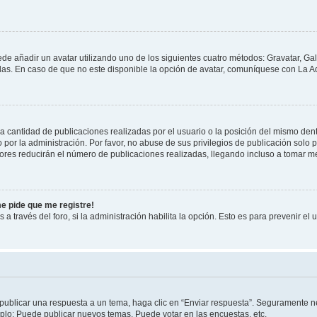
ede añadir un avatar utilizando uno de los siguientes cuatro métodos: Gravatar, Ga
s. En caso de que no este disponible la opción de avatar, comuníquese con La Ad
cantidad de publicaciones realizadas por el usuario o la posición del mismo dentr
r la administración. Por favor, no abuse de sus privilegios de publicación solo p
ores reducirán el número de publicaciones realizadas, llegando incluso a tomar me
me pide que me registre!
 a través del foro, si la administración habilita la opción. Esto es para prevenir e
publicar una respuesta a un tema, haga clic en “Enviar respuesta”. Seguramente ne
mplo: Puede publicar nuevos temas, Puede votar en las encuestas, etc.