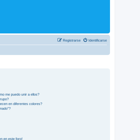
Registrarse
Identificarse
mo me puedo unir a ellos?
Grupo?
ecen en diferentes colores?
inado”?
n en este foro!