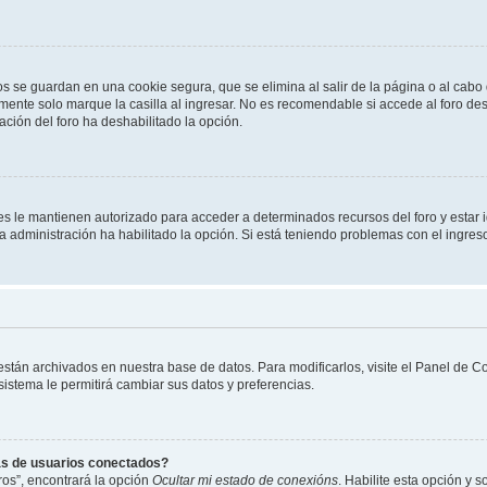
os se guardan en una cookie segura, que se elimina al salir de la página o al cab
ente solo marque la casilla al ingresar. No es recomendable si accede al foro des
tración del foro ha deshabilitado la opción.
les le mantienen autorizado para acceder a determinados recursos del foro y estar
 la administración ha habilitado la opción. Si está teniendo problemas con el ingres
 están archivados en nuestra base de datos. Para modificarlos, visite el Panel de 
 sistema le permitirá cambiar sus datos y preferencias.
as de usuarios conectados?
os”, encontrará la opción
Ocultar mi estado de conexións
. Habilite esta opción y 