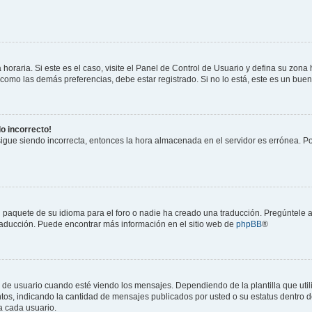
horaria. Si este es el caso, visite el Panel de Control de Usuario y defina su zona
 como las demás preferencias, debe estar registrado. Si no lo está, este es un bu
do incorrecto!
 sigue siendo incorrecta, entonces la hora almacenada en el servidor es errónea. P
 paquete de su idioma para el foro o nadie ha creado una traducción. Pregúntele a
 traducción. Puede encontrar más información en el sitio web de
phpBB
®
suario cuando esté viendo los mensajes. Dependiendo de la plantilla que utilice
ntos, indicando la cantidad de mensajes publicados por usted o su estatus dentro
a cada usuario.