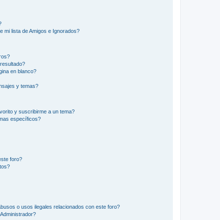
?
e mi lista de Amigos e Ignorados?
ros?
resultado?
ina en blanco?
nsajes y temas?
vorito y suscribirme a un tema?
emas específicos?
ste foro?
tos?
busos o usos ilegales relacionados con este foro?
Administrador?