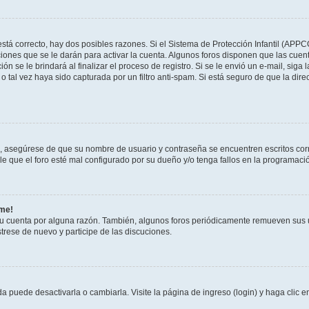
stá correcto, hay dos posibles razones. Si el Sistema de Protección Infantil (APPC
iones que se le darán para activar la cuenta. Algunos foros disponen que las cuen
ón se le brindará al finalizar el proceso de registro. Si se le envió un e-mail, siga
o tal vez haya sido capturada por un filtro anti-spam. Si está seguro de que la di
o, asegúrese de que su nombre de usuario y contraseña se encuentren escritos co
 que el foro esté mal configurado por su dueño y/o tenga fallos en la programació
rme!
su cuenta por alguna razón. También, algunos foros periódicamente remueven sus 
strese de nuevo y participe de las discuciones.
 puede desactivarla o cambiarla. Visite la página de ingreso (login) y haga clic 