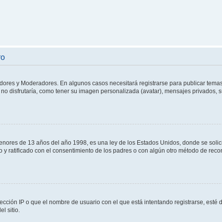
ro
adores y Moderadores. En algunos casos necesitará registrarse para publicar temas
no disfrutaría, como tener su imagen personalizada (avatar), mensajes privados, s
res de 13 años del año 1998, es una ley de los Estados Unidos, donde se solicita 
to y ratificado con el consentimiento de los padres o con algún otro método de rec
ección IP o que el nombre de usuario con el que está intentando registrarse, esté 
l sitio.