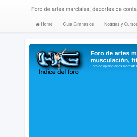
Foro de artes marciales, deportes de contac
Home
Guia Gimnasios
Noticias y Curso
Foro de artes m
musculación, fi
Foro de opinión artes marciales