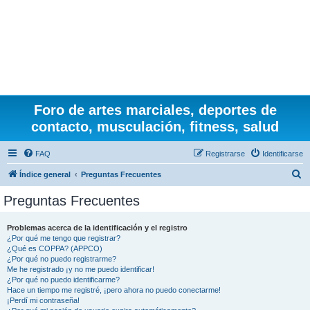
Foro de artes marciales, deportes de
contacto, musculación, fitness, salud
FAQ
Registrarse
Identificarse
B
Índice general
Preguntas Frecuentes
u
Preguntas Frecuentes
s
c
Problemas acerca de la identificación y el registro
¿Por qué me tengo que registrar?
a
¿Qué es COPPA? (APPCO)
r
¿Por qué no puedo registrarme?
Me he registrado ¡y no me puedo identificar!
¿Por qué no puedo identificarme?
Hace un tiempo me registré, ¡pero ahora no puedo conectarme!
¡Perdí mi contraseña!