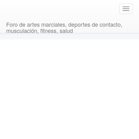
T
o
g
Foro de artes marciales, deportes de contacto,
g
musculación, fitness, salud
l
e
n
a
v
i
g
a
t
i
o
n