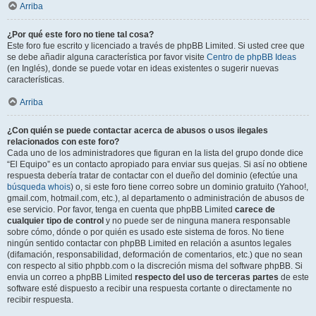
Arriba
¿Por qué este foro no tiene tal cosa?
Este foro fue escrito y licenciado a través de phpBB Limited. Si usted cree que
se debe añadir alguna característica por favor visite
Centro de phpBB Ideas
(en Inglés), donde se puede votar en ideas existentes o sugerir nuevas
características.
Arriba
¿Con quién se puede contactar acerca de abusos o usos ilegales
relacionados con este foro?
Cada uno de los administradores que figuran en la lista del grupo donde dice
“El Equipo” es un contacto apropiado para enviar sus quejas. Si así no obtiene
respuesta debería tratar de contactar con el dueño del dominio (efectúe una
búsqueda whois
) o, si este foro tiene correo sobre un dominio gratuito (Yahoo!,
gmail.com, hotmail.com, etc.), al departamento o administración de abusos de
ese servicio. Por favor, tenga en cuenta que phpBB Limited
carece de
cualquier tipo de control
y no puede ser de ninguna manera responsable
sobre cómo, dónde o por quién es usado este sistema de foros. No tiene
ningún sentido contactar con phpBB Limited en relación a asuntos legales
(difamación, responsabilidad, deformación de comentarios, etc.) que no sean
con respecto al sitio phpbb.com o la discreción misma del software phpBB. Si
envia un correo a phpBB Limited
respecto del uso de terceras partes
de este
software esté dispuesto a recibir una respuesta cortante o directamente no
recibir respuesta.