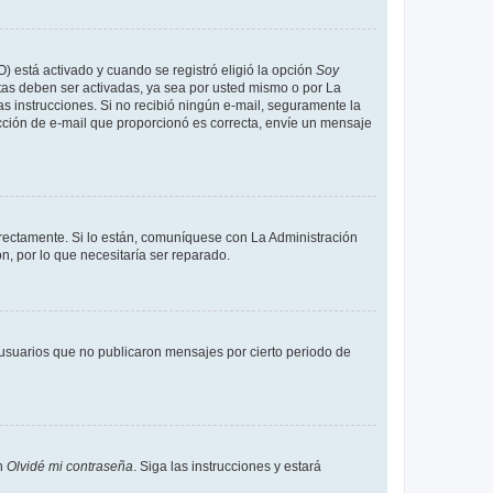
O) está activado y cuando se registró eligió la opción
Soy
tas deben ser activadas, ya sea por usted mismo o por La
 las instrucciones. Si no recibió ningún e-mail, seguramente la
rección de e-mail que proporcionó es correcta, envíe un mensaje
rrectamente. Si lo están, comuníquese con La Administración
n, por lo que necesitaría ser reparado.
usuarios que no publicaron mensajes por cierto periodo de
en
Olvidé mi contraseña
. Siga las instrucciones y estará