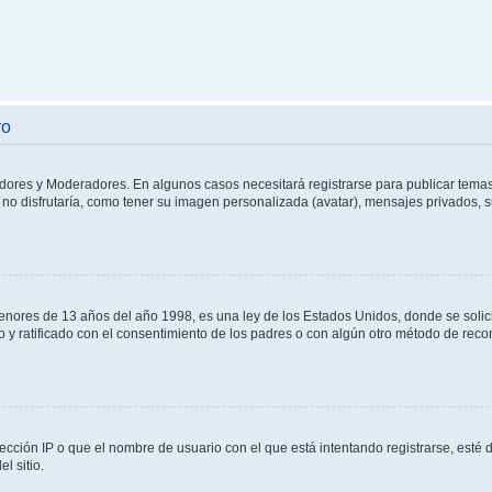
ro
adores y Moderadores. En algunos casos necesitará registrarse para publicar temas
no disfrutaría, como tener su imagen personalizada (avatar), mensajes privados, s
res de 13 años del año 1998, es una ley de los Estados Unidos, donde se solicita 
to y ratificado con el consentimiento de los padres o con algún otro método de rec
ección IP o que el nombre de usuario con el que está intentando registrarse, esté 
l sitio.