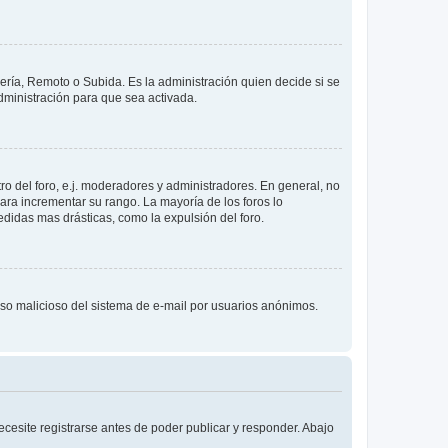
lería, Remoto o Subida. Es la administración quien decide si se
ministración para que sea activada.
o del foro, e.j. moderadores y administradores. En general, no
ara incrementar su rango. La mayoría de los foros lo
didas mas drásticas, como la expulsión del foro.
l uso malicioso del sistema de e-mail por usuarios anónimos.
cesite registrarse antes de poder publicar y responder. Abajo