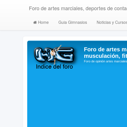
Foro de artes marciales, deportes de contac
Home
Guia Gimnasios
Noticias y Curso
Foro de artes m
musculación, fi
Foro de opinión artes marciales