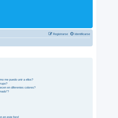
Registrarse
Identificarse
mo me puedo unir a ellos?
Grupo?
ecen en diferentes colores?
inado”?
n en este foro!