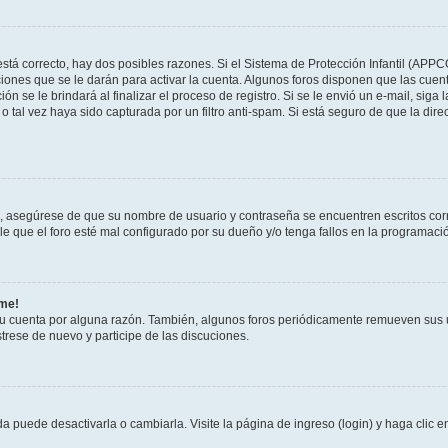
stá correcto, hay dos posibles razones. Si el Sistema de Protección Infantil (APPC
iones que se le darán para activar la cuenta. Algunos foros disponen que las cuen
ón se le brindará al finalizar el proceso de registro. Si se le envió un e-mail, siga
o tal vez haya sido capturada por un filtro anti-spam. Si está seguro de que la di
o, asegúrese de que su nombre de usuario y contraseña se encuentren escritos co
 que el foro esté mal configurado por su dueño y/o tenga fallos en la programació
rme!
su cuenta por alguna razón. También, algunos foros periódicamente remueven sus 
strese de nuevo y participe de las discuciones.
 puede desactivarla o cambiarla. Visite la página de ingreso (login) y haga clic 