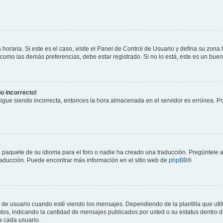
horaria. Si este es el caso, visite el Panel de Control de Usuario y defina su zona
 como las demás preferencias, debe estar registrado. Si no lo está, este es un bu
do incorrecto!
 sigue siendo incorrecta, entonces la hora almacenada en el servidor es errónea. P
 paquete de su idioma para el foro o nadie ha creado una traducción. Pregúntele a
 traducción. Puede encontrar más información en el sitio web de
phpBB
®
suario cuando esté viendo los mensajes. Dependiendo de la plantilla que utilice
ntos, indicando la cantidad de mensajes publicados por usted o su estatus dentro
a cada usuario.