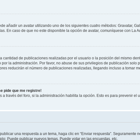
ede añadir un avatar utilizando uno de los siguientes cuatro métodos: Gravatar, Ga
s. En caso de que no este disponible la opción de avatar, comuníquese con La Ad
cantidad de publicaciones realizadas por el usuario o la posición del mismo dentr
r la administración. Por favor, no abuse de sus privilegios de publicación solo p
ores reducirán el número de publicaciones realizadas, llegando incluso a tomar me
me pide que me registre!
 a través del foro, si la administración habilita la opción. Esto es para prevenir e
publicar una respuesta a un tema, haga clic en “Enviar respuesta”. Seguramente ne
mplo: Puede publicar nuevos temas, Puede votar en las encuestas, etc.