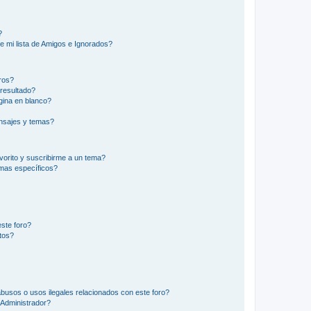
?
e mi lista de Amigos e Ignorados?
ros?
resultado?
ina en blanco?
nsajes y temas?
vorito y suscribirme a un tema?
emas específicos?
ste foro?
tos?
busos o usos ilegales relacionados con este foro?
Administrador?