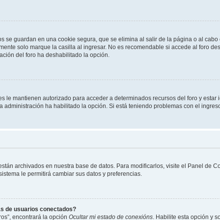
os se guardan en una cookie segura, que se elimina al salir de la página o al cab
ente solo marque la casilla al ingresar. No es recomendable si accede al foro des
tración del foro ha deshabilitado la opción.
les le mantienen autorizado para acceder a determinados recursos del foro y estar
 la administración ha habilitado la opción. Si está teniendo problemas con el ingres
 están archivados en nuestra base de datos. Para modificarlos, visite el Panel de 
 sistema le permitirá cambiar sus datos y preferencias.
as de usuarios conectados?
os”, encontrará la opción
Ocultar mi estado de conexións
. Habilite esta opción y 