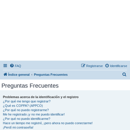
FAQ
Registrarse
Identificarse
B
Índice general
Preguntas Frecuentes
u
Preguntas Frecuentes
s
c
Problemas acerca de la identificación y el registro
¿Por qué me tengo que registrar?
a
¿Qué es COPPA? (APPCO)
r
¿Por qué no puedo registrarme?
Me he registrado ¡y no me puedo identificar!
¿Por qué no puedo identificarme?
Hace un tiempo me registré, ¡pero ahora no puedo conectarme!
¡Perdí mi contraseña!