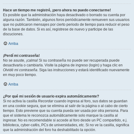
Hace un tiempo me registré, ¡pero ahora no puedo conectarme!
Es posible que la administración haya desactivado o borrado su cuenta por
alguna razón. También, algunos foros periódicamente remueven sus usuarios
que no publicaron mensajes por cierto periodo de tiempo para reducir el peso
de la base de datos. Si es así, registrese de nuevo y participe de las
discuciones.
Arriba
¡Perdí mi contraseña!
No se asuste, ¡calma! Si su contraseña no puede ser recuperada puede
desactivarla o cambiarla. Visite la página de ingreso (login) y haga clic en
Olvidé mi contraseña
. Siga las instrucciones y estará identificado nuevamente
en muy poco tiempo.
Arriba
¿Por qué mi sesión de usuario expira automáticamente?
Si no activa la casilla
Recordar
cuando ingresa al foro, sus datos se guardan
en una cookie segura, que se elimina al salir de la página o al cabo de cierto
tiempo. Esto previene que su cuenta pueda ser usada por otra persona. Para
que el sistema le reconozca automáticamente solo marque la casilla al
ingresar. No es recomendable si accede al foro desde un PC compartido, e.j.
biblioteca, cyber-cafés, PCs de universidades, etc. Si no ve la casilla, significa
que la administración del foro ha deshabilitado la opción.