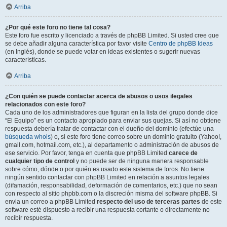
Arriba
¿Por qué este foro no tiene tal cosa?
Este foro fue escrito y licenciado a través de phpBB Limited. Si usted cree que
se debe añadir alguna característica por favor visite
Centro de phpBB Ideas
(en Inglés), donde se puede votar en ideas existentes o sugerir nuevas
características.
Arriba
¿Con quién se puede contactar acerca de abusos o usos ilegales
relacionados con este foro?
Cada uno de los administradores que figuran en la lista del grupo donde dice
“El Equipo” es un contacto apropiado para enviar sus quejas. Si así no obtiene
respuesta debería tratar de contactar con el dueño del dominio (efectúe una
búsqueda whois
) o, si este foro tiene correo sobre un dominio gratuito (Yahoo!,
gmail.com, hotmail.com, etc.), al departamento o administración de abusos de
ese servicio. Por favor, tenga en cuenta que phpBB Limited
carece de
cualquier tipo de control
y no puede ser de ninguna manera responsable
sobre cómo, dónde o por quién es usado este sistema de foros. No tiene
ningún sentido contactar con phpBB Limited en relación a asuntos legales
(difamación, responsabilidad, deformación de comentarios, etc.) que no sean
con respecto al sitio phpbb.com o la discreción misma del software phpBB. Si
envia un correo a phpBB Limited
respecto del uso de terceras partes
de este
software esté dispuesto a recibir una respuesta cortante o directamente no
recibir respuesta.