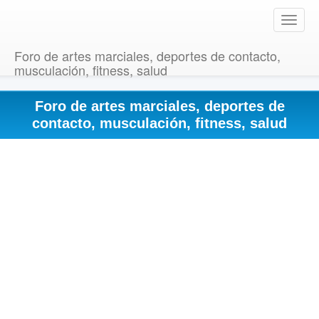
T
o
g
Foro de artes marciales, deportes de contacto,
g
musculación, fitness, salud
l
e
Foro de artes marciales, deportes de
n
a
contacto, musculación, fitness, salud
v
i
g
a
t
i
o
n