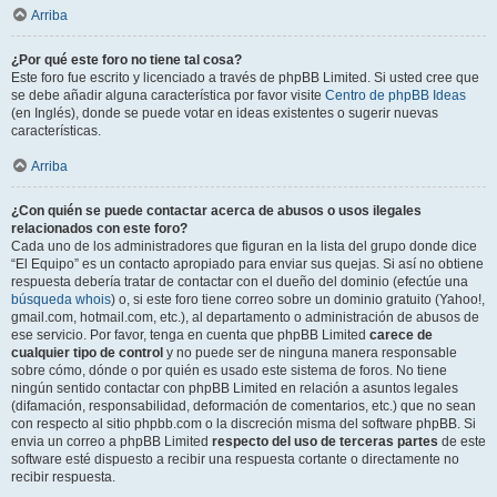
Arriba
¿Por qué este foro no tiene tal cosa?
Este foro fue escrito y licenciado a través de phpBB Limited. Si usted cree que
se debe añadir alguna característica por favor visite
Centro de phpBB Ideas
(en Inglés), donde se puede votar en ideas existentes o sugerir nuevas
características.
Arriba
¿Con quién se puede contactar acerca de abusos o usos ilegales
relacionados con este foro?
Cada uno de los administradores que figuran en la lista del grupo donde dice
“El Equipo” es un contacto apropiado para enviar sus quejas. Si así no obtiene
respuesta debería tratar de contactar con el dueño del dominio (efectúe una
búsqueda whois
) o, si este foro tiene correo sobre un dominio gratuito (Yahoo!,
gmail.com, hotmail.com, etc.), al departamento o administración de abusos de
ese servicio. Por favor, tenga en cuenta que phpBB Limited
carece de
cualquier tipo de control
y no puede ser de ninguna manera responsable
sobre cómo, dónde o por quién es usado este sistema de foros. No tiene
ningún sentido contactar con phpBB Limited en relación a asuntos legales
(difamación, responsabilidad, deformación de comentarios, etc.) que no sean
con respecto al sitio phpbb.com o la discreción misma del software phpBB. Si
envia un correo a phpBB Limited
respecto del uso de terceras partes
de este
software esté dispuesto a recibir una respuesta cortante o directamente no
recibir respuesta.