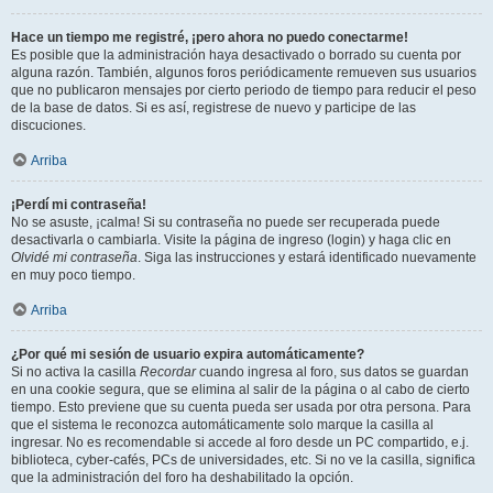
Hace un tiempo me registré, ¡pero ahora no puedo conectarme!
Es posible que la administración haya desactivado o borrado su cuenta por
alguna razón. También, algunos foros periódicamente remueven sus usuarios
que no publicaron mensajes por cierto periodo de tiempo para reducir el peso
de la base de datos. Si es así, registrese de nuevo y participe de las
discuciones.
Arriba
¡Perdí mi contraseña!
No se asuste, ¡calma! Si su contraseña no puede ser recuperada puede
desactivarla o cambiarla. Visite la página de ingreso (login) y haga clic en
Olvidé mi contraseña
. Siga las instrucciones y estará identificado nuevamente
en muy poco tiempo.
Arriba
¿Por qué mi sesión de usuario expira automáticamente?
Si no activa la casilla
Recordar
cuando ingresa al foro, sus datos se guardan
en una cookie segura, que se elimina al salir de la página o al cabo de cierto
tiempo. Esto previene que su cuenta pueda ser usada por otra persona. Para
que el sistema le reconozca automáticamente solo marque la casilla al
ingresar. No es recomendable si accede al foro desde un PC compartido, e.j.
biblioteca, cyber-cafés, PCs de universidades, etc. Si no ve la casilla, significa
que la administración del foro ha deshabilitado la opción.