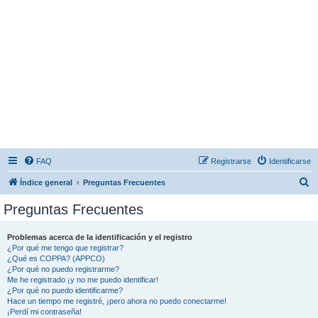
FAQ
Registrarse
Identificarse
B
Índice general
Preguntas Frecuentes
u
Preguntas Frecuentes
s
c
Problemas acerca de la identificación y el registro
¿Por qué me tengo que registrar?
a
¿Qué es COPPA? (APPCO)
r
¿Por qué no puedo registrarme?
Me he registrado ¡y no me puedo identificar!
¿Por qué no puedo identificarme?
Hace un tiempo me registré, ¡pero ahora no puedo conectarme!
¡Perdí mi contraseña!