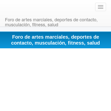
T
o
g
Foro de artes marciales, deportes de contacto,
g
musculación, fitness, salud
l
e
Foro de artes marciales, deportes de
n
a
contacto, musculación, fitness, salud
v
i
g
a
t
i
o
n