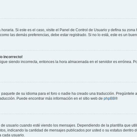
horaria. Si este es el caso, visite el Panel de Control de Usuario y defina su zona
 como las demás preferencias, debe estar registrado. Si no lo está, este es un bu
do incorrecto!
 sigue siendo incorrecta, entonces la hora almacenada en el servidor es errónea. P
 paquete de su idioma para el foro o nadie ha creado una traducción. Pregúntele a
 traducción. Puede encontrar más información en el sitio web de
phpBB
®
suario cuando esté viendo los mensajes. Dependiendo de la plantilla que utilice
ntos, indicando la cantidad de mensajes publicados por usted o su estatus dentro
a cada usuario.