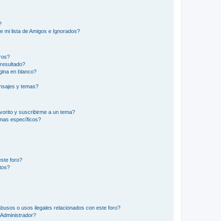
?
e mi lista de Amigos e Ignorados?
ros?
resultado?
ina en blanco?
nsajes y temas?
vorito y suscribirme a un tema?
emas específicos?
ste foro?
tos?
busos o usos ilegales relacionados con este foro?
Administrador?