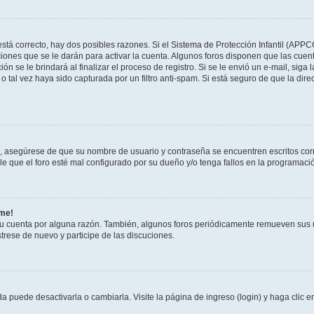
stá correcto, hay dos posibles razones. Si el Sistema de Protección Infantil (APPC
iones que se le darán para activar la cuenta. Algunos foros disponen que las cuen
ón se le brindará al finalizar el proceso de registro. Si se le envió un e-mail, siga
o tal vez haya sido capturada por un filtro anti-spam. Si está seguro de que la di
o, asegúrese de que su nombre de usuario y contraseña se encuentren escritos co
 que el foro esté mal configurado por su dueño y/o tenga fallos en la programació
rme!
su cuenta por alguna razón. También, algunos foros periódicamente remueven sus 
strese de nuevo y participe de las discuciones.
 puede desactivarla o cambiarla. Visite la página de ingreso (login) y haga clic 