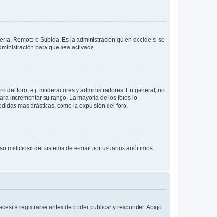
lería, Remoto o Subida. Es la administración quien decide si se
ministración para que sea activada.
o del foro, e.j. moderadores y administradores. En general, no
ara incrementar su rango. La mayoría de los foros lo
didas mas drásticas, como la expulsión del foro.
l uso malicioso del sistema de e-mail por usuarios anónimos.
cesite registrarse antes de poder publicar y responder. Abajo