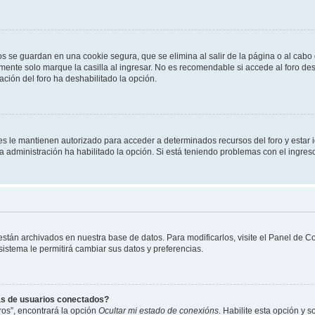
os se guardan en una cookie segura, que se elimina al salir de la página o al cab
ente solo marque la casilla al ingresar. No es recomendable si accede al foro des
tración del foro ha deshabilitado la opción.
les le mantienen autorizado para acceder a determinados recursos del foro y estar
 la administración ha habilitado la opción. Si está teniendo problemas con el ingres
 están archivados en nuestra base de datos. Para modificarlos, visite el Panel de 
 sistema le permitirá cambiar sus datos y preferencias.
as de usuarios conectados?
os”, encontrará la opción
Ocultar mi estado de conexións
. Habilite esta opción y 