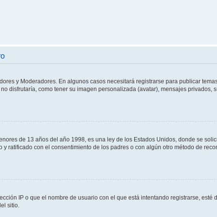
ro
adores y Moderadores. En algunos casos necesitará registrarse para publicar temas
no disfrutaría, como tener su imagen personalizada (avatar), mensajes privados, s
res de 13 años del año 1998, es una ley de los Estados Unidos, donde se solicita 
to y ratificado con el consentimiento de los padres o con algún otro método de rec
ección IP o que el nombre de usuario con el que está intentando registrarse, esté 
l sitio.