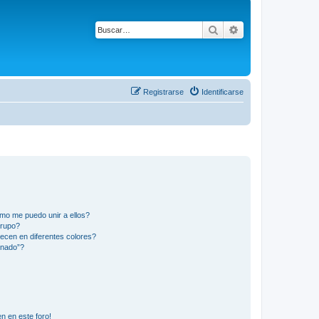
Buscar
Búsqueda avanza
Registrarse
Identificarse
mo me puedo unir a ellos?
Grupo?
ecen en diferentes colores?
inado”?
n en este foro!