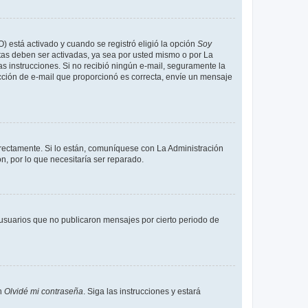
O) está activado y cuando se registró eligió la opción
Soy
tas deben ser activadas, ya sea por usted mismo o por La
 las instrucciones. Si no recibió ningún e-mail, seguramente la
rección de e-mail que proporcionó es correcta, envíe un mensaje
rrectamente. Si lo están, comuníquese con La Administración
n, por lo que necesitaría ser reparado.
usuarios que no publicaron mensajes por cierto periodo de
en
Olvidé mi contraseña
. Siga las instrucciones y estará