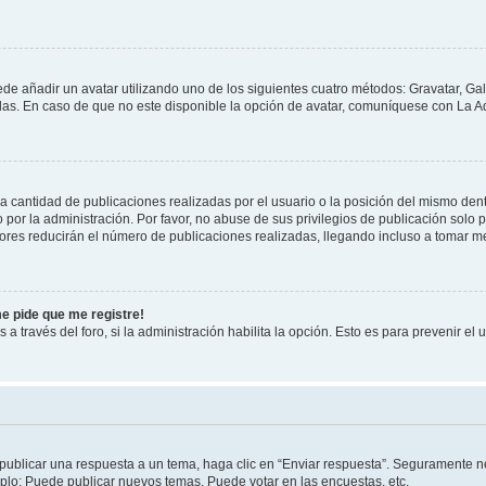
ede añadir un avatar utilizando uno de los siguientes cuatro métodos: Gravatar, Ga
s. En caso de que no este disponible la opción de avatar, comuníquese con La Ad
cantidad de publicaciones realizadas por el usuario o la posición del mismo dentr
r la administración. Por favor, no abuse de sus privilegios de publicación solo p
ores reducirán el número de publicaciones realizadas, llegando incluso a tomar me
me pide que me registre!
 a través del foro, si la administración habilita la opción. Esto es para prevenir e
publicar una respuesta a un tema, haga clic en “Enviar respuesta”. Seguramente ne
mplo: Puede publicar nuevos temas, Puede votar en las encuestas, etc.