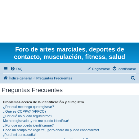
Foro de artes marciales, deportes de
contacto, musculación, fitness, salud
FAQ
Registrarse
Identificarse
B
Índice general
Preguntas Frecuentes
u
Preguntas Frecuentes
s
c
Problemas acerca de la identificación y el registro
¿Por qué me tengo que registrar?
a
¿Qué es COPPA? (APPCO)
r
¿Por qué no puedo registrarme?
Me he registrado ¡y no me puedo identificar!
¿Por qué no puedo identificarme?
Hace un tiempo me registré, ¡pero ahora no puedo conectarme!
¡Perdí mi contraseña!