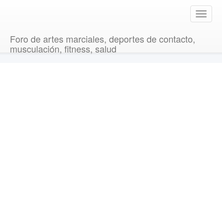
T
o
g
Foro de artes marciales, deportes de contacto,
g
musculación, fitness, salud
l
e
n
a
v
i
g
a
t
i
o
n