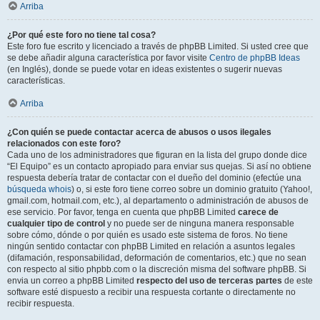
Arriba
¿Por qué este foro no tiene tal cosa?
Este foro fue escrito y licenciado a través de phpBB Limited. Si usted cree que
se debe añadir alguna característica por favor visite
Centro de phpBB Ideas
(en Inglés), donde se puede votar en ideas existentes o sugerir nuevas
características.
Arriba
¿Con quién se puede contactar acerca de abusos o usos ilegales
relacionados con este foro?
Cada uno de los administradores que figuran en la lista del grupo donde dice
“El Equipo” es un contacto apropiado para enviar sus quejas. Si así no obtiene
respuesta debería tratar de contactar con el dueño del dominio (efectúe una
búsqueda whois
) o, si este foro tiene correo sobre un dominio gratuito (Yahoo!,
gmail.com, hotmail.com, etc.), al departamento o administración de abusos de
ese servicio. Por favor, tenga en cuenta que phpBB Limited
carece de
cualquier tipo de control
y no puede ser de ninguna manera responsable
sobre cómo, dónde o por quién es usado este sistema de foros. No tiene
ningún sentido contactar con phpBB Limited en relación a asuntos legales
(difamación, responsabilidad, deformación de comentarios, etc.) que no sean
con respecto al sitio phpbb.com o la discreción misma del software phpBB. Si
envia un correo a phpBB Limited
respecto del uso de terceras partes
de este
software esté dispuesto a recibir una respuesta cortante o directamente no
recibir respuesta.