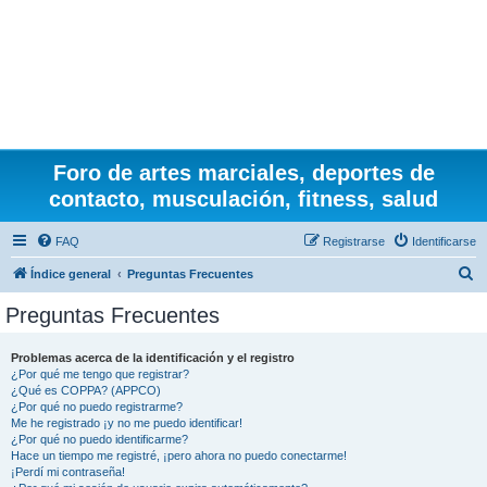
Foro de artes marciales, deportes de
contacto, musculación, fitness, salud
FAQ
Registrarse
Identificarse
B
Índice general
Preguntas Frecuentes
u
Preguntas Frecuentes
s
c
Problemas acerca de la identificación y el registro
¿Por qué me tengo que registrar?
a
¿Qué es COPPA? (APPCO)
r
¿Por qué no puedo registrarme?
Me he registrado ¡y no me puedo identificar!
¿Por qué no puedo identificarme?
Hace un tiempo me registré, ¡pero ahora no puedo conectarme!
¡Perdí mi contraseña!