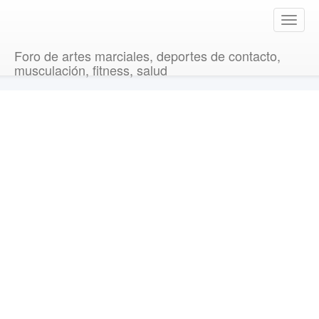
T
o
g
Foro de artes marciales, deportes de contacto,
g
musculación, fitness, salud
l
e
n
a
v
i
g
a
t
i
o
n