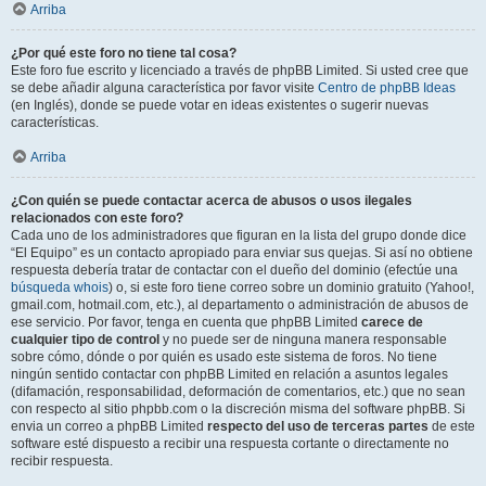
Arriba
¿Por qué este foro no tiene tal cosa?
Este foro fue escrito y licenciado a través de phpBB Limited. Si usted cree que
se debe añadir alguna característica por favor visite
Centro de phpBB Ideas
(en Inglés), donde se puede votar en ideas existentes o sugerir nuevas
características.
Arriba
¿Con quién se puede contactar acerca de abusos o usos ilegales
relacionados con este foro?
Cada uno de los administradores que figuran en la lista del grupo donde dice
“El Equipo” es un contacto apropiado para enviar sus quejas. Si así no obtiene
respuesta debería tratar de contactar con el dueño del dominio (efectúe una
búsqueda whois
) o, si este foro tiene correo sobre un dominio gratuito (Yahoo!,
gmail.com, hotmail.com, etc.), al departamento o administración de abusos de
ese servicio. Por favor, tenga en cuenta que phpBB Limited
carece de
cualquier tipo de control
y no puede ser de ninguna manera responsable
sobre cómo, dónde o por quién es usado este sistema de foros. No tiene
ningún sentido contactar con phpBB Limited en relación a asuntos legales
(difamación, responsabilidad, deformación de comentarios, etc.) que no sean
con respecto al sitio phpbb.com o la discreción misma del software phpBB. Si
envia un correo a phpBB Limited
respecto del uso de terceras partes
de este
software esté dispuesto a recibir una respuesta cortante o directamente no
recibir respuesta.