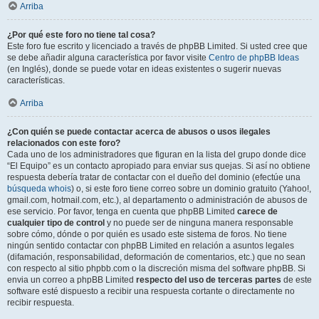
Arriba
¿Por qué este foro no tiene tal cosa?
Este foro fue escrito y licenciado a través de phpBB Limited. Si usted cree que
se debe añadir alguna característica por favor visite
Centro de phpBB Ideas
(en Inglés), donde se puede votar en ideas existentes o sugerir nuevas
características.
Arriba
¿Con quién se puede contactar acerca de abusos o usos ilegales
relacionados con este foro?
Cada uno de los administradores que figuran en la lista del grupo donde dice
“El Equipo” es un contacto apropiado para enviar sus quejas. Si así no obtiene
respuesta debería tratar de contactar con el dueño del dominio (efectúe una
búsqueda whois
) o, si este foro tiene correo sobre un dominio gratuito (Yahoo!,
gmail.com, hotmail.com, etc.), al departamento o administración de abusos de
ese servicio. Por favor, tenga en cuenta que phpBB Limited
carece de
cualquier tipo de control
y no puede ser de ninguna manera responsable
sobre cómo, dónde o por quién es usado este sistema de foros. No tiene
ningún sentido contactar con phpBB Limited en relación a asuntos legales
(difamación, responsabilidad, deformación de comentarios, etc.) que no sean
con respecto al sitio phpbb.com o la discreción misma del software phpBB. Si
envia un correo a phpBB Limited
respecto del uso de terceras partes
de este
software esté dispuesto a recibir una respuesta cortante o directamente no
recibir respuesta.