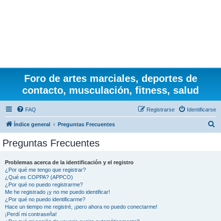
Foro de artes marciales, deportes de
contacto, musculación, fitness, salud
FAQ
Registrarse
Identificarse
B
Índice general
Preguntas Frecuentes
u
Preguntas Frecuentes
s
c
Problemas acerca de la identificación y el registro
¿Por qué me tengo que registrar?
a
¿Qué es COPPA? (APPCO)
r
¿Por qué no puedo registrarme?
Me he registrado ¡y no me puedo identificar!
¿Por qué no puedo identificarme?
Hace un tiempo me registré, ¡pero ahora no puedo conectarme!
¡Perdí mi contraseña!