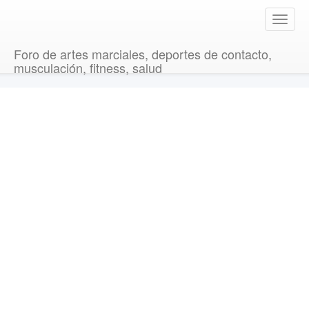
T
o
g
Foro de artes marciales, deportes de contacto,
g
musculación, fitness, salud
l
e
n
a
v
i
g
a
t
i
o
n