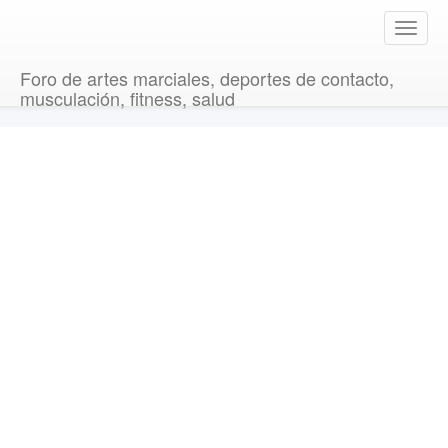
T
o
g
Foro de artes marciales, deportes de contacto,
g
musculación, fitness, salud
l
e
n
a
v
i
g
a
t
i
o
n