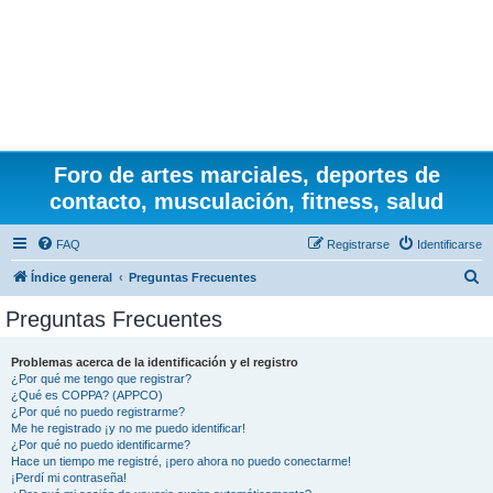
Foro de artes marciales, deportes de
contacto, musculación, fitness, salud
FAQ
Registrarse
Identificarse
B
Índice general
Preguntas Frecuentes
u
Preguntas Frecuentes
s
c
Problemas acerca de la identificación y el registro
¿Por qué me tengo que registrar?
a
¿Qué es COPPA? (APPCO)
r
¿Por qué no puedo registrarme?
Me he registrado ¡y no me puedo identificar!
¿Por qué no puedo identificarme?
Hace un tiempo me registré, ¡pero ahora no puedo conectarme!
¡Perdí mi contraseña!