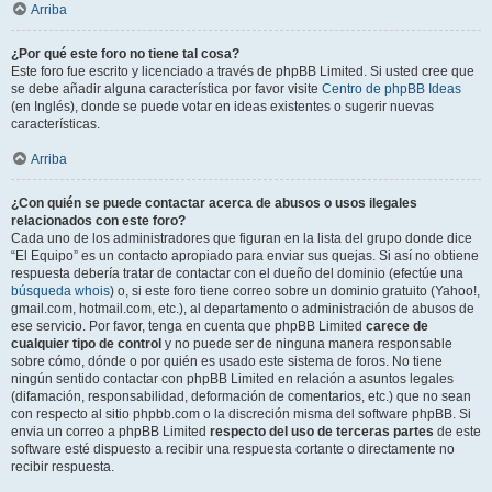
Arriba
¿Por qué este foro no tiene tal cosa?
Este foro fue escrito y licenciado a través de phpBB Limited. Si usted cree que
se debe añadir alguna característica por favor visite
Centro de phpBB Ideas
(en Inglés), donde se puede votar en ideas existentes o sugerir nuevas
características.
Arriba
¿Con quién se puede contactar acerca de abusos o usos ilegales
relacionados con este foro?
Cada uno de los administradores que figuran en la lista del grupo donde dice
“El Equipo” es un contacto apropiado para enviar sus quejas. Si así no obtiene
respuesta debería tratar de contactar con el dueño del dominio (efectúe una
búsqueda whois
) o, si este foro tiene correo sobre un dominio gratuito (Yahoo!,
gmail.com, hotmail.com, etc.), al departamento o administración de abusos de
ese servicio. Por favor, tenga en cuenta que phpBB Limited
carece de
cualquier tipo de control
y no puede ser de ninguna manera responsable
sobre cómo, dónde o por quién es usado este sistema de foros. No tiene
ningún sentido contactar con phpBB Limited en relación a asuntos legales
(difamación, responsabilidad, deformación de comentarios, etc.) que no sean
con respecto al sitio phpbb.com o la discreción misma del software phpBB. Si
envia un correo a phpBB Limited
respecto del uso de terceras partes
de este
software esté dispuesto a recibir una respuesta cortante o directamente no
recibir respuesta.