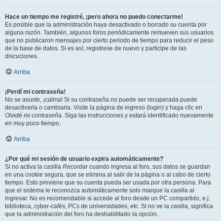
Hace un tiempo me registré, ¡pero ahora no puedo conectarme!
Es posible que la administración haya desactivado o borrado su cuenta por
alguna razón. También, algunos foros periódicamente remueven sus usuarios
que no publicaron mensajes por cierto periodo de tiempo para reducir el peso
de la base de datos. Si es así, registrese de nuevo y participe de las
discuciones.
Arriba
¡Perdí mi contraseña!
No se asuste, ¡calma! Si su contraseña no puede ser recuperada puede
desactivarla o cambiarla. Visite la página de ingreso (login) y haga clic en
Olvidé mi contraseña
. Siga las instrucciones y estará identificado nuevamente
en muy poco tiempo.
Arriba
¿Por qué mi sesión de usuario expira automáticamente?
Si no activa la casilla
Recordar
cuando ingresa al foro, sus datos se guardan
en una cookie segura, que se elimina al salir de la página o al cabo de cierto
tiempo. Esto previene que su cuenta pueda ser usada por otra persona. Para
que el sistema le reconozca automáticamente solo marque la casilla al
ingresar. No es recomendable si accede al foro desde un PC compartido, e.j.
biblioteca, cyber-cafés, PCs de universidades, etc. Si no ve la casilla, significa
que la administración del foro ha deshabilitado la opción.