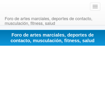
T
o
g
Foro de artes marciales, deportes de contacto,
g
musculación, fitness, salud
l
e
Foro de artes marciales, deportes de
n
a
contacto, musculación, fitness, salud
v
i
g
a
t
i
o
n