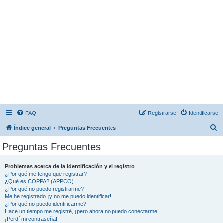
FAQ
Registrarse
Identificarse
B
Índice general
Preguntas Frecuentes
u
Preguntas Frecuentes
s
c
Problemas acerca de la identificación y el registro
¿Por qué me tengo que registrar?
a
¿Qué es COPPA? (APPCO)
r
¿Por qué no puedo registrarme?
Me he registrado ¡y no me puedo identificar!
¿Por qué no puedo identificarme?
Hace un tiempo me registré, ¡pero ahora no puedo conectarme!
¡Perdí mi contraseña!