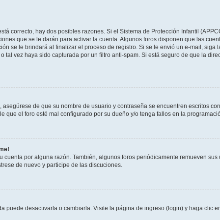
stá correcto, hay dos posibles razones. Si el Sistema de Protección Infantil (APPC
iones que se le darán para activar la cuenta. Algunos foros disponen que las cuen
ón se le brindará al finalizar el proceso de registro. Si se le envió un e-mail, siga
o tal vez haya sido capturada por un filtro anti-spam. Si está seguro de que la di
o, asegúrese de que su nombre de usuario y contraseña se encuentren escritos co
 que el foro esté mal configurado por su dueño y/o tenga fallos en la programació
rme!
su cuenta por alguna razón. También, algunos foros periódicamente remueven sus 
strese de nuevo y participe de las discuciones.
 puede desactivarla o cambiarla. Visite la página de ingreso (login) y haga clic 