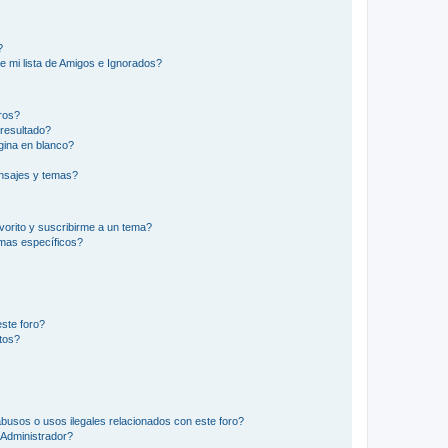
?
e mi lista de Amigos e Ignorados?
ros?
resultado?
ina en blanco?
nsajes y temas?
vorito y suscribirme a un tema?
emas específicos?
ste foro?
tos?
busos o usos ilegales relacionados con este foro?
Administrador?