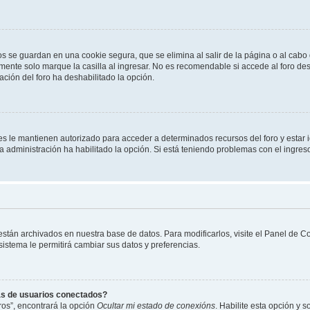
os se guardan en una cookie segura, que se elimina al salir de la página o al cab
ente solo marque la casilla al ingresar. No es recomendable si accede al foro des
tración del foro ha deshabilitado la opción.
les le mantienen autorizado para acceder a determinados recursos del foro y estar
 la administración ha habilitado la opción. Si está teniendo problemas con el ingres
 están archivados en nuestra base de datos. Para modificarlos, visite el Panel de 
 sistema le permitirá cambiar sus datos y preferencias.
as de usuarios conectados?
os”, encontrará la opción
Ocultar mi estado de conexións
. Habilite esta opción y 