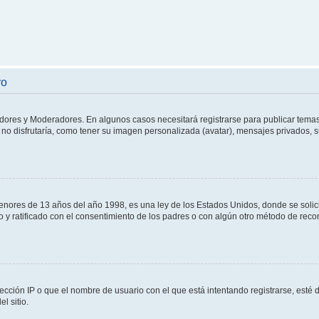
ro
adores y Moderadores. En algunos casos necesitará registrarse para publicar temas
no disfrutaría, como tener su imagen personalizada (avatar), mensajes privados, s
res de 13 años del año 1998, es una ley de los Estados Unidos, donde se solicita 
to y ratificado con el consentimiento de los padres o con algún otro método de rec
ección IP o que el nombre de usuario con el que está intentando registrarse, esté 
l sitio.