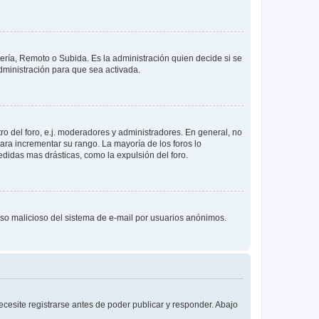
lería, Remoto o Subida. Es la administración quien decide si se
ministración para que sea activada.
o del foro, e.j. moderadores y administradores. En general, no
ara incrementar su rango. La mayoría de los foros lo
didas mas drásticas, como la expulsión del foro.
l uso malicioso del sistema de e-mail por usuarios anónimos.
cesite registrarse antes de poder publicar y responder. Abajo