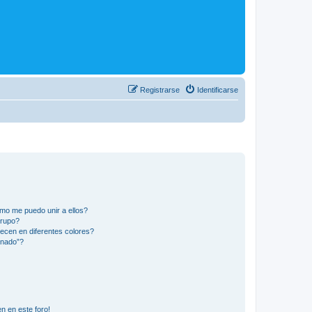
Registrarse
Identificarse
mo me puedo unir a ellos?
Grupo?
ecen en diferentes colores?
inado”?
n en este foro!