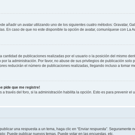
ede añadir un avatar utilizando uno de los siguientes cuatro métodos: Gravatar, Ga
s. En caso de que no este disponible la opción de avatar, comuníquese con La Ad
cantidad de publicaciones realizadas por el usuario o la posición del mismo dentr
r la administración. Por favor, no abuse de sus privilegios de publicación solo p
ores reducirán el número de publicaciones realizadas, llegando incluso a tomar me
me pide que me registre!
 a través del foro, si la administración habilita la opción. Esto es para prevenir e
publicar una respuesta a un tema, haga clic en “Enviar respuesta”. Seguramente ne
mplo: Puede publicar nuevos temas, Puede votar en las encuestas, etc.