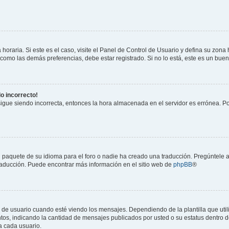
horaria. Si este es el caso, visite el Panel de Control de Usuario y defina su zona
 como las demás preferencias, debe estar registrado. Si no lo está, este es un bu
do incorrecto!
 sigue siendo incorrecta, entonces la hora almacenada en el servidor es errónea. P
 paquete de su idioma para el foro o nadie ha creado una traducción. Pregúntele a
 traducción. Puede encontrar más información en el sitio web de
phpBB
®
suario cuando esté viendo los mensajes. Dependiendo de la plantilla que utilice
ntos, indicando la cantidad de mensajes publicados por usted o su estatus dentro
a cada usuario.