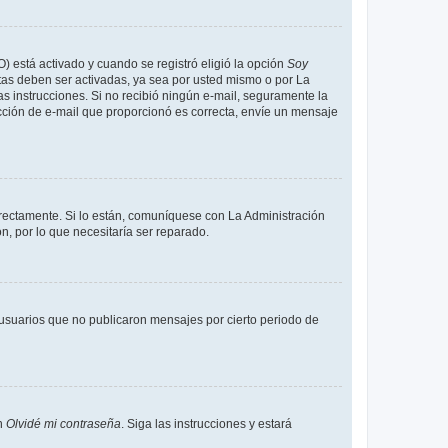
O) está activado y cuando se registró eligió la opción
Soy
tas deben ser activadas, ya sea por usted mismo o por La
 las instrucciones. Si no recibió ningún e-mail, seguramente la
rección de e-mail que proporcionó es correcta, envíe un mensaje
rrectamente. Si lo están, comuníquese con La Administración
n, por lo que necesitaría ser reparado.
usuarios que no publicaron mensajes por cierto periodo de
en
Olvidé mi contraseña
. Siga las instrucciones y estará