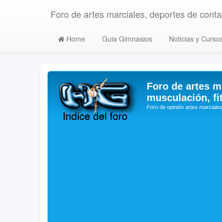
Foro de artes marciales, deportes de contac
Home
Guia Gimnasios
Noticias y Curso
Foro de artes m
musculación, fi
Foro de opinión artes marciales