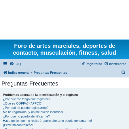
Foro de artes marciales, deportes de
contacto, musculación, fitness, salud
FAQ
Registrarse
Identificarse
B
Índice general
Preguntas Frecuentes
u
Preguntas Frecuentes
s
c
Problemas acerca de la identificación y el registro
¿Por qué me tengo que registrar?
a
¿Qué es COPPA? (APPCO)
r
¿Por qué no puedo registrarme?
Me he registrado ¡y no me puedo identificar!
¿Por qué no puedo identificarme?
Hace un tiempo me registré, ¡pero ahora no puedo conectarme!
¡Perdí mi contraseña!