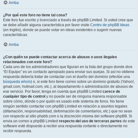
Arriba
¿Por qué este foro no tiene tal cosa?
Este foro fue escrito y licenciado a través de phpBB Limited. Si usted cree que
se debe añadir alguna característica por favor visite
Centro de phpBB Ideas
(en Inglés), donde se puede votar en ideas existentes o sugerir nuevas
características.
Arriba
¿Con quién se puede contactar acerca de abusos o usos ilegales
relacionados con este foro?
Cada uno de los administradores que figuran en la lista del grupo donde dice
“El Equipo” es un contacto apropiado para enviar sus quejas. Si así no obtiene
respuesta debería tratar de contactar con el dueño del dominio (efectúe una
búsqueda whois
) o, si este foro tiene correo sobre un dominio gratuito (Yahoo!,
gmail.com, hotmail.com, etc.), al departamento o administración de abusos de
ese servicio. Por favor, tenga en cuenta que phpBB Limited
carece de
cualquier tipo de control
y no puede ser de ninguna manera responsable
sobre cómo, dónde o por quién es usado este sistema de foros. No tiene
ningún sentido contactar con phpBB Limited en relación a asuntos legales
(difamación, responsabilidad, deformación de comentarios, etc.) que no sean
con respecto al sitio phpbb.com o la discreción misma del software phpBB. Si
envia un correo a phpBB Limited
respecto del uso de terceras partes
de este
software esté dispuesto a recibir una respuesta cortante o directamente no
recibir respuesta.