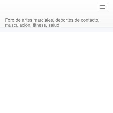
T
o
g
Foro de artes marciales, deportes de contacto,
g
musculación, fitness, salud
l
e
n
a
v
i
g
a
t
i
o
n