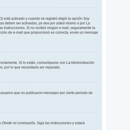
O) está activado y cuando se registró eligió la opción
Soy
tas deben ser activadas, ya sea por usted mismo o por La
 las instrucciones. Si no recibió ningún e-mail, seguramente la
rección de e-mail que proporcionó es correcta, envíe un mensaje
rrectamente. Si lo están, comuníquese con La Administración
n, por lo que necesitaría ser reparado.
usuarios que no publicaron mensajes por cierto periodo de
en
Olvidé mi contraseña
. Siga las instrucciones y estará