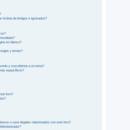
?
e mi lista de Amigos e Ignorados?
ros?
resultado?
ina en blanco?
nsajes y temas?
vorito y suscribirme a un tema?
emas específicos?
ste foro?
tos?
busos o usos ilegales relacionados con este foro?
Administrador?