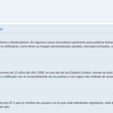
ro
adores y Moderadores. En algunos casos necesitará registrarse para publicar temas
no disfrutaría, como tener su imagen personalizada (avatar), mensajes privados, s
res de 13 años del año 1998, es una ley de los Estados Unidos, donde se solicita 
to y ratificado con el consentimiento de los padres o con algún otro método de rec
ección IP o que el nombre de usuario con el que está intentando registrarse, esté 
l sitio.