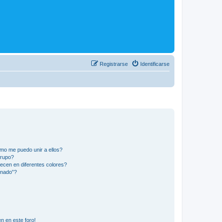
Registrarse
Identificarse
mo me puedo unir a ellos?
Grupo?
ecen en diferentes colores?
inado”?
n en este foro!