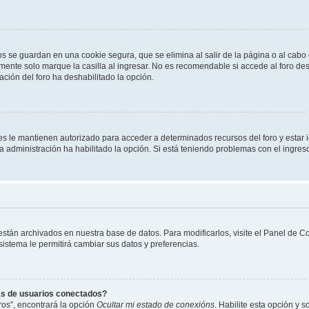
os se guardan en una cookie segura, que se elimina al salir de la página o al cab
ente solo marque la casilla al ingresar. No es recomendable si accede al foro des
tración del foro ha deshabilitado la opción.
les le mantienen autorizado para acceder a determinados recursos del foro y estar
 la administración ha habilitado la opción. Si está teniendo problemas con el ingres
 están archivados en nuestra base de datos. Para modificarlos, visite el Panel de 
 sistema le permitirá cambiar sus datos y preferencias.
as de usuarios conectados?
os”, encontrará la opción
Ocultar mi estado de conexións
. Habilite esta opción y 