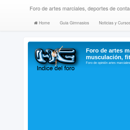
Foro de artes marciales, deportes de contac
Home
Guia Gimnasios
Noticias y Curso
Foro de artes m
musculación, fi
Foro de opinión artes marciales