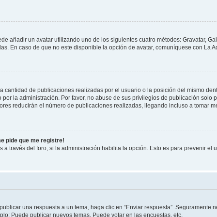
ede añadir un avatar utilizando uno de los siguientes cuatro métodos: Gravatar, Ga
s. En caso de que no este disponible la opción de avatar, comuníquese con La Ad
cantidad de publicaciones realizadas por el usuario o la posición del mismo dentr
r la administración. Por favor, no abuse de sus privilegios de publicación solo p
ores reducirán el número de publicaciones realizadas, llegando incluso a tomar me
me pide que me registre!
 a través del foro, si la administración habilita la opción. Esto es para prevenir e
publicar una respuesta a un tema, haga clic en “Enviar respuesta”. Seguramente ne
mplo: Puede publicar nuevos temas, Puede votar en las encuestas, etc.