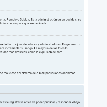
lería, Remoto o Subida. Es la administración quien decide si se
ministración para que sea activada.
o del foro, e.j. moderadores y administradores. En general, no
ara incrementar su rango. La mayoría de los foros lo
didas mas drásticas, como la expulsión del foro.
l uso malicioso del sistema de e-mail por usuarios anónimos.
cesite registrarse antes de poder publicar y responder. Abajo