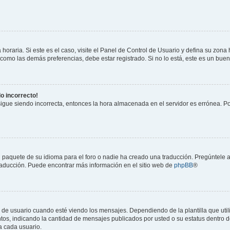
horaria. Si este es el caso, visite el Panel de Control de Usuario y defina su zona
 como las demás preferencias, debe estar registrado. Si no lo está, este es un bu
do incorrecto!
 sigue siendo incorrecta, entonces la hora almacenada en el servidor es errónea. P
 paquete de su idioma para el foro o nadie ha creado una traducción. Pregúntele a
 traducción. Puede encontrar más información en el sitio web de
phpBB
®
suario cuando esté viendo los mensajes. Dependiendo de la plantilla que utilice
ntos, indicando la cantidad de mensajes publicados por usted o su estatus dentro
a cada usuario.