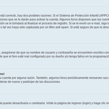
stá correcto, hay dos posibles razones. Si el Sistema de Protección Infantil (APPC
iones que se le darán para activar la cuenta. Algunos foros disponen que las cuen
ón se le brindará al finalizar el proceso de registro. Si se le envió un e-mail, siga
o tal vez haya sido capturada por un filtro anti-spam. Si está seguro de que la di
o, asegúrese de que su nombre de usuario y contraseña se encuentren escritos co
 que el foro esté mal configurado por su dueño y/o tenga fallos en la programació
rme!
su cuenta por alguna razón. También, algunos foros periódicamente remueven sus 
strese de nuevo y participe de las discuciones.
 puede desactivarla o cambiarla. Visite la página de ingreso (login) y haga clic 