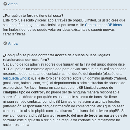
Arriba
¿Por qué este foro no tiene tal cosa?
Este foro fue escrito y licenciado a través de phpBB Limited. Si usted cree que
se debe añadir alguna característica por favor visite
Centro de phpBB Ideas
(en Inglés), donde se puede votar en ideas existentes o sugerir nuevas
características.
Arriba
¿Con quién se puede contactar acerca de abusos o usos ilegales
relacionados con este foro?
Cada uno de los administradores que figuran en la lista del grupo donde dice
“El Equipo” es un contacto apropiado para enviar sus quejas. Si así no obtiene
respuesta debería tratar de contactar con el dueño del dominio (efectúe una
búsqueda whois
) o, si este foro tiene correo sobre un dominio gratuito (Yahoo!,
gmail.com, hotmail.com, etc.), al departamento o administración de abusos de
ese servicio. Por favor, tenga en cuenta que phpBB Limited
carece de
cualquier tipo de control
y no puede ser de ninguna manera responsable
sobre cómo, dónde o por quién es usado este sistema de foros. No tiene
ningún sentido contactar con phpBB Limited en relación a asuntos legales
(difamación, responsabilidad, deformación de comentarios, etc.) que no sean
con respecto al sitio phpbb.com o la discreción misma del software phpBB. Si
envia un correo a phpBB Limited
respecto del uso de terceras partes
de este
software esté dispuesto a recibir una respuesta cortante o directamente no
recibir respuesta.