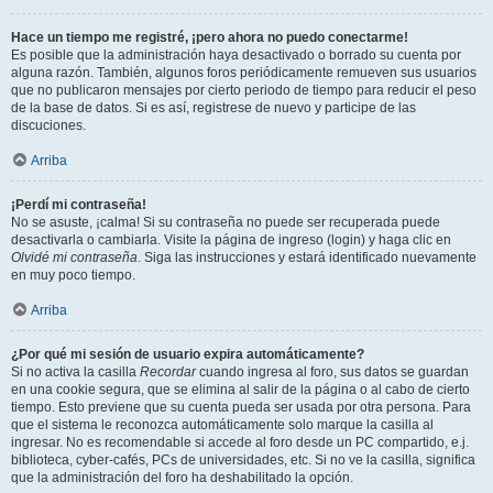
Hace un tiempo me registré, ¡pero ahora no puedo conectarme!
Es posible que la administración haya desactivado o borrado su cuenta por
alguna razón. También, algunos foros periódicamente remueven sus usuarios
que no publicaron mensajes por cierto periodo de tiempo para reducir el peso
de la base de datos. Si es así, registrese de nuevo y participe de las
discuciones.
Arriba
¡Perdí mi contraseña!
No se asuste, ¡calma! Si su contraseña no puede ser recuperada puede
desactivarla o cambiarla. Visite la página de ingreso (login) y haga clic en
Olvidé mi contraseña
. Siga las instrucciones y estará identificado nuevamente
en muy poco tiempo.
Arriba
¿Por qué mi sesión de usuario expira automáticamente?
Si no activa la casilla
Recordar
cuando ingresa al foro, sus datos se guardan
en una cookie segura, que se elimina al salir de la página o al cabo de cierto
tiempo. Esto previene que su cuenta pueda ser usada por otra persona. Para
que el sistema le reconozca automáticamente solo marque la casilla al
ingresar. No es recomendable si accede al foro desde un PC compartido, e.j.
biblioteca, cyber-cafés, PCs de universidades, etc. Si no ve la casilla, significa
que la administración del foro ha deshabilitado la opción.