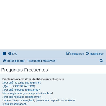
FAQ
Registrarse
Identificarse
B
Índice general
Preguntas Frecuentes
u
Preguntas Frecuentes
s
c
Problemas acerca de la identificación y el registro
¿Por qué me tengo que registrar?
a
¿Qué es COPPA? (APPCO)
r
¿Por qué no puedo registrarme?
Me he registrado ¡y no me puedo identificar!
¿Por qué no puedo identificarme?
Hace un tiempo me registré, ¡pero ahora no puedo conectarme!
¡Perdí mi contraseña!