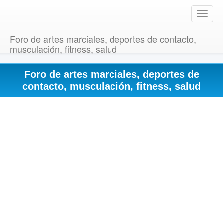
T
o
g
Foro de artes marciales, deportes de contacto,
g
musculación, fitness, salud
l
e
Foro de artes marciales, deportes de
n
a
contacto, musculación, fitness, salud
v
i
g
a
t
i
o
n