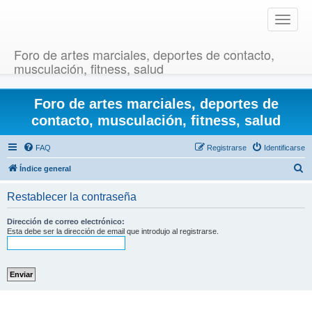
T
o
g
Foro de artes marciales, deportes de contacto,
g
musculación, fitness, salud
l
e
Foro de artes marciales, deportes de
n
a
contacto, musculación, fitness, salud
v
i
FAQ
Registrarse
Identificarse
g
B
Índice general
a
u
t
Restablecer la contraseña
i
s
o
c
Dirección de correo electrónico:
n
Esta debe ser la dirección de email que introdujo al registrarse.
a
r