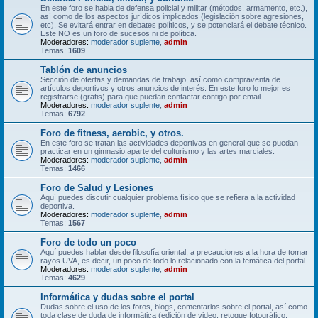
En este foro se habla de defensa policial y militar (métodos, armamento, etc.),
así como de los aspectos jurídicos implicados (legislación sobre agresiones,
etc). Se evitará entrar en debates políticos, y se potenciará el debate técnico.
Este NO es un foro de sucesos ni de política.
Moderadores:
moderador suplente
,
admin
Temas:
1609
Tablón de anuncios
Sección de ofertas y demandas de trabajo, así como compraventa de
artículos deportivos y otros anuncios de interés. En este foro lo mejor es
registrarse (gratis) para que puedan contactar contigo por email.
Moderadores:
moderador suplente
,
admin
Temas:
6792
Foro de fitness, aerobic, y otros.
En este foro se tratan las actividades deportivas en general que se puedan
practicar en un gimnasio aparte del culturismo y las artes marciales.
Moderadores:
moderador suplente
,
admin
Temas:
1466
Foro de Salud y Lesiones
Aquí puedes discutir cualquier problema físico que se refiera a la actividad
deportiva.
Moderadores:
moderador suplente
,
admin
Temas:
1567
Foro de todo un poco
Aquí puedes hablar desde filosofía oriental, a precauciones a la hora de tomar
rayos UVA, es decir, un poco de todo lo relacionado con la temática del portal.
Moderadores:
moderador suplente
,
admin
Temas:
4629
Informática y dudas sobre el portal
Dudas sobre el uso de los foros, blogs, comentarios sobre el portal, así como
toda clase de duda de informática (edición de video, retoque fotográfico,