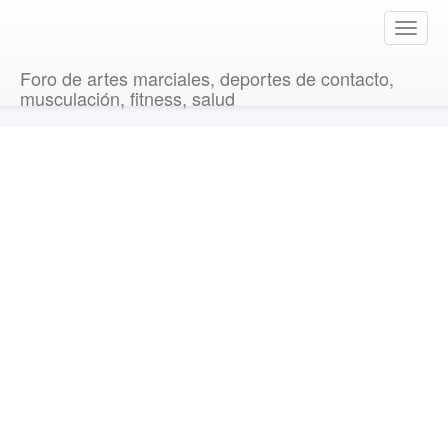
T
o
g
Foro de artes marciales, deportes de contacto,
g
musculación, fitness, salud
l
e
n
a
v
i
g
a
t
i
o
n