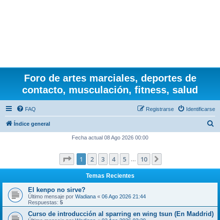
Foro de artes marciales, deportes de
contacto, musculación, fitness, salud
FAQ
Registrarse
Identificarse
B
Índice general
u
Fecha actual 08 Ago 2026 00:00
s
Página
1
de
10
1
2
3
4
5
10
Siguiente
c
…
a
Temas Recientes
r
El kenpo no sirve?
Último mensaje por
Wadiana
«
06 Ago 2026 21:44
Respuestas:
5
Curso de introducción al sparring en wing tsun (En Maddrid)