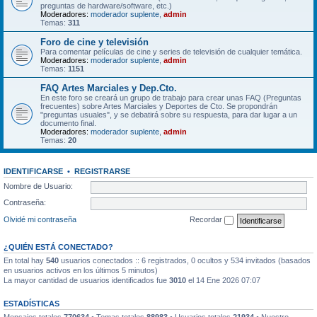
preguntas de hardware/software, etc.)
Moderadores:
moderador suplente
,
admin
Temas:
311
Foro de cine y televisión
Para comentar películas de cine y series de televisión de cualquier temática.
Moderadores:
moderador suplente
,
admin
Temas:
1151
FAQ Artes Marciales y Dep.Cto.
En este foro se creará un grupo de trabajo para crear unas FAQ (Preguntas
frecuentes) sobre Artes Marciales y Deportes de Cto. Se propondrán
"preguntas usuales", y se debatirá sobre su respuesta, para dar lugar a un
documento final.
Moderadores:
moderador suplente
,
admin
Temas:
20
IDENTIFICARSE
•
REGISTRARSE
Nombre de Usuario:
Contraseña:
Olvidé mi contraseña
Recordar
¿QUIÉN ESTÁ CONECTADO?
En total hay
540
usuarios conectados :: 6 registrados, 0 ocultos y 534 invitados (basados
en usuarios activos en los últimos 5 minutos)
La mayor cantidad de usuarios identificados fue
3010
el 14 Ene 2026 07:07
ESTADÍSTICAS