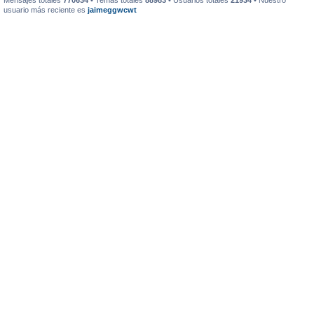
Mensajes totales
770634
• Temas totales
88983
• Usuarios totales
21934
• Nuestro
usuario más reciente es
jaimeggwcwt