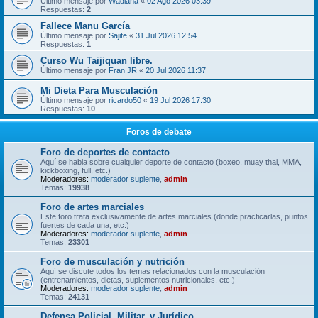
Último mensaje por
Wadiana
«
02 Ago 2026 03:39
Respuestas:
2
Fallece Manu García
Último mensaje por
Sajite
«
31 Jul 2026 12:54
Respuestas:
1
Curso Wu Taijiquan libre.
Último mensaje por
Fran JR
«
20 Jul 2026 11:37
Mi Dieta Para Musculación
Último mensaje por
ricardo50
«
19 Jul 2026 17:30
Respuestas:
10
Foros de debate
Foro de deportes de contacto
Aquí se habla sobre cualquier deporte de contacto (boxeo, muay thai, MMA,
kickboxing, full, etc.)
Moderadores:
moderador suplente
,
admin
Temas:
19938
Foro de artes marciales
Este foro trata exclusivamente de artes marciales (donde practicarlas, puntos
fuertes de cada una, etc.)
Moderadores:
moderador suplente
,
admin
Temas:
23301
Foro de musculación y nutrición
Aquí se discute todos los temas relacionados con la musculación
(entrenamientos, dietas, suplementos nutricionales, etc.)
Moderadores:
moderador suplente
,
admin
Temas:
24131
Defensa Policial, Militar, y Jurídico