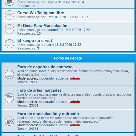
Último mensaje por
Sajite
«
31 Jul 2026 12:54
Respuestas:
1
Curso Wu Taijiquan libre.
Último mensaje por
Fran JR
«
20 Jul 2026 11:37
Mi Dieta Para Musculación
Último mensaje por
ricardo50
«
19 Jul 2026 17:30
Respuestas:
10
El kenpo no sirve?
Último mensaje por
bur
«
18 Jul 2026 17:52
Respuestas:
3
Foros de debate
Foro de deportes de contacto
Aquí se habla sobre cualquier deporte de contacto (boxeo, muay thai, MMA,
kickboxing, full, etc.)
Moderadores:
moderador suplente
,
admin
Temas:
19938
Foro de artes marciales
Este foro trata exclusivamente de artes marciales (donde practicarlas, puntos
fuertes de cada una, etc.)
Moderadores:
moderador suplente
,
admin
Temas:
23301
Foro de musculación y nutrición
Aquí se discute todos los temas relacionados con la musculación
(entrenamientos, dietas, suplementos nutricionales, etc.)
Moderadores:
moderador suplente
,
admin
Temas:
24131