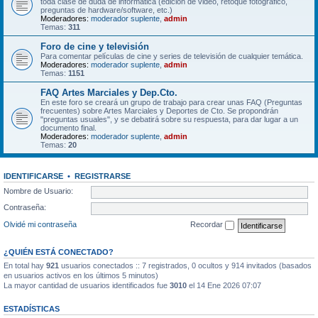
toda clase de duda de informática (edición de video, retoque fotográfico,
preguntas de hardware/software, etc.)
Moderadores:
moderador suplente
,
admin
Temas:
311
Foro de cine y televisión
Para comentar películas de cine y series de televisión de cualquier temática.
Moderadores:
moderador suplente
,
admin
Temas:
1151
FAQ Artes Marciales y Dep.Cto.
En este foro se creará un grupo de trabajo para crear unas FAQ (Preguntas
frecuentes) sobre Artes Marciales y Deportes de Cto. Se propondrán
"preguntas usuales", y se debatirá sobre su respuesta, para dar lugar a un
documento final.
Moderadores:
moderador suplente
,
admin
Temas:
20
IDENTIFICARSE
•
REGISTRARSE
Nombre de Usuario:
Contraseña:
Olvidé mi contraseña
Recordar
¿QUIÉN ESTÁ CONECTADO?
En total hay
921
usuarios conectados :: 7 registrados, 0 ocultos y 914 invitados (basados
en usuarios activos en los últimos 5 minutos)
La mayor cantidad de usuarios identificados fue
3010
el 14 Ene 2026 07:07
ESTADÍSTICAS