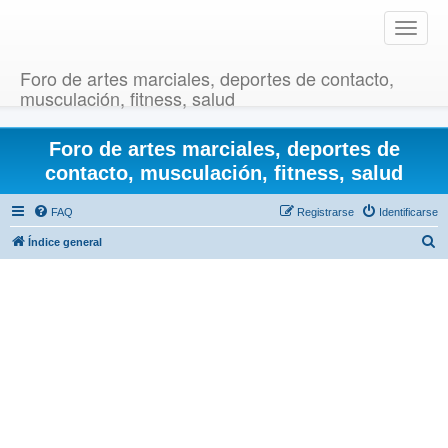
T
o
g
Foro de artes marciales, deportes de contacto,
g
musculación, fitness, salud
l
e
Foro de artes marciales, deportes de
n
a
contacto, musculación, fitness, salud
v
i
FAQ
Registrarse
Identificarse
g
B
Índice general
a
u
t
i
s
o
c
n
a
r