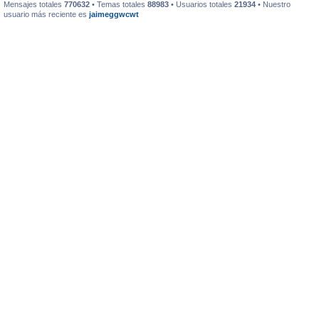
Mensajes totales
770632
• Temas totales
88983
• Usuarios totales
21934
• Nuestro
usuario más reciente es
jaimeggwcwt