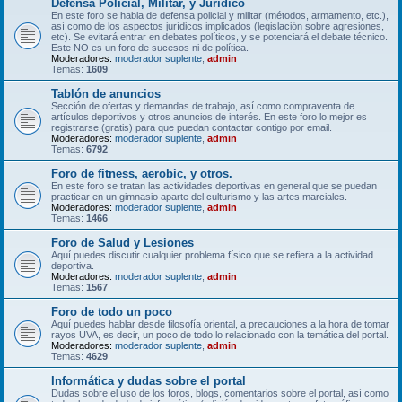
Defensa Policial, Militar, y Jurídico
En este foro se habla de defensa policial y militar (métodos, armamento, etc.),
así como de los aspectos jurídicos implicados (legislación sobre agresiones,
etc). Se evitará entrar en debates políticos, y se potenciará el debate técnico.
Este NO es un foro de sucesos ni de política.
Moderadores:
moderador suplente
,
admin
Temas:
1609
Tablón de anuncios
Sección de ofertas y demandas de trabajo, así como compraventa de
artículos deportivos y otros anuncios de interés. En este foro lo mejor es
registrarse (gratis) para que puedan contactar contigo por email.
Moderadores:
moderador suplente
,
admin
Temas:
6792
Foro de fitness, aerobic, y otros.
En este foro se tratan las actividades deportivas en general que se puedan
practicar en un gimnasio aparte del culturismo y las artes marciales.
Moderadores:
moderador suplente
,
admin
Temas:
1466
Foro de Salud y Lesiones
Aquí puedes discutir cualquier problema físico que se refiera a la actividad
deportiva.
Moderadores:
moderador suplente
,
admin
Temas:
1567
Foro de todo un poco
Aquí puedes hablar desde filosofía oriental, a precauciones a la hora de tomar
rayos UVA, es decir, un poco de todo lo relacionado con la temática del portal.
Moderadores:
moderador suplente
,
admin
Temas:
4629
Informática y dudas sobre el portal
Dudas sobre el uso de los foros, blogs, comentarios sobre el portal, así como