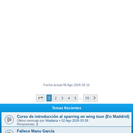
Fecha actual 06 Ago 2026 05:15
Página
1
de
10
1
2
3
4
5
10
Siguiente
…
Temas Recientes
Curso de introducción al sparring en wing tsun (En Maddrid)
Último mensaje por
Wadiana
«
02 Ago 2026 03:39
Respuestas:
2
Fallece Manu García