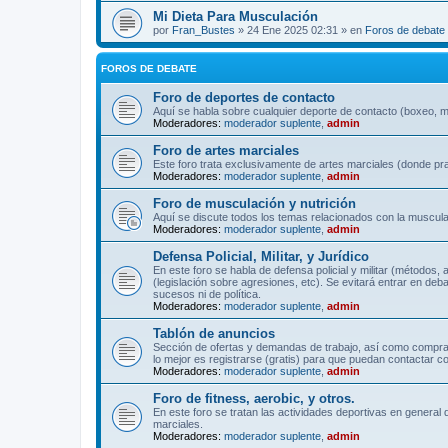
Mi Dieta Para Musculación
por
Fran_Bustes
» 24 Ene 2025 02:31 » en
Foros de debate
FOROS DE DEBATE
Foro de deportes de contacto
Aquí se habla sobre cualquier deporte de contacto (boxeo, mu
Moderadores:
moderador suplente
,
admin
Foro de artes marciales
Este foro trata exclusivamente de artes marciales (donde pra
Moderadores:
moderador suplente
,
admin
Foro de musculación y nutrición
Aquí se discute todos los temas relacionados con la musculac
Moderadores:
moderador suplente
,
admin
Defensa Policial, Militar, y Jurídico
En este foro se habla de defensa policial y militar (métodos,
(legislación sobre agresiones, etc). Se evitará entrar en deb
sucesos ni de política.
Moderadores:
moderador suplente
,
admin
Tablón de anuncios
Sección de ofertas y demandas de trabajo, así como comprave
lo mejor es registrarse (gratis) para que puedan contactar co
Moderadores:
moderador suplente
,
admin
Foro de fitness, aerobic, y otros.
En este foro se tratan las actividades deportivas en general 
marciales.
Moderadores:
moderador suplente
,
admin