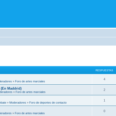
RESPUESTAS
4
eradores
»
Foro de artes marciales
 (En Maddrid)
2
deradores
»
Foro de artes marciales
1
ebate
»
Moderadores
»
Foro de deportes de contacto
0
eradores
»
Foro de artes marciales