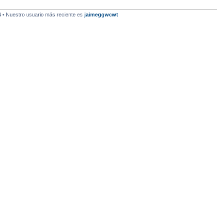
4
• Nuestro usuario más reciente es
jaimeggwcwt