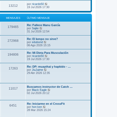
por
ricardo50
13212
19 Jul 2026 17:30
MENSAJES
ÚLTIMO MENSAJE
Re: Fallece Manu García
179465
V
por
Sajite
e
31 Jul 2026 12:54
r
ú
Re: El kenpo no sirve?
272968
l
V
por
edubond
t
e
06 Ago 2026 15:15
i
r
m
ú
Re: Mi Dieta Para Musculación
o
194806
l
V
por
ricardo50
m
t
e
19 Jul 2026 17:30
e
i
r
n
m
ú
s
Re: DP: muaythai y hapkido - …
o
17263
l
a
V
por
JiuJaime
m
t
j
e
29 Abr 2026 12:35
e
i
e
r
n
m
ú
s
o
l
a
m
t
j
Buscamos instructor de Catch …
e
11017
i
e
V
por
Black Eagle
n
m
e
02 Jul 2026 20:12
s
o
r
a
m
ú
j
e
l
e
Re: Iniciarme en el CrossFit
n
6451
t
V
por
hon ken
s
i
e
28 Mar 2026 15:24
a
m
r
j
o
ú
e