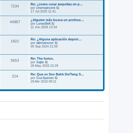
m
l
Re: ¿como curar ampollas en p…
e
7234
t
V
por
cinemainvent
n
i
e
17 Jul 2025 11:41
s
m
r
a
o
ú
j
¿Alguien más busca un profeso…
m
44967
l
e
V
por
LunasBelt
e
t
e
11 Jun 2026 13:34
n
i
r
s
m
ú
a
o
l
j
Re: ¿Alguna aplicación deport…
m
1922
t
e
V
por
aliemansoor
e
i
e
05 Sep 2024 21:59
n
m
r
s
o
ú
a
m
l
j
Re: The furius.
e
5653
t
e
V
por
Sajite
n
i
e
28 May 2026 22:29
s
m
r
a
o
ú
j
Re: Que es Soo Bahk Do/Tang S…
m
224
l
e
V
por
GuzSpartan
e
t
e
29 Abr 2010 09:11
n
i
r
s
m
ú
a
o
l
j
m
t
e
e
i
n
m
s
o
a
m
j
e
e
n
s
a
j
e