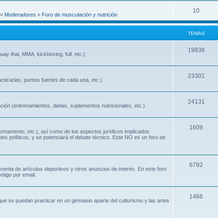
10
»
Moderadores
»
Foro de musculación y nutrición
TEMAS
19938
ay thai, MMA, kickboxing, full, etc.)
23301
cticarlas, puntos fuertes de cada una, etc.)
24131
ión (entrenamientos, dietas, suplementos nutricionales, etc.)
1609
 armamento, etc.), así como de los aspectos jurídicos implicados
ates políticos, y se potenciará el debate técnico. Este NO es un foro de
6792
nta de artículos deportivos y otros anuncios de interés. En este foro
ntigo por email.
1466
que se puedan practicar en un gimnasio aparte del culturismo y las artes