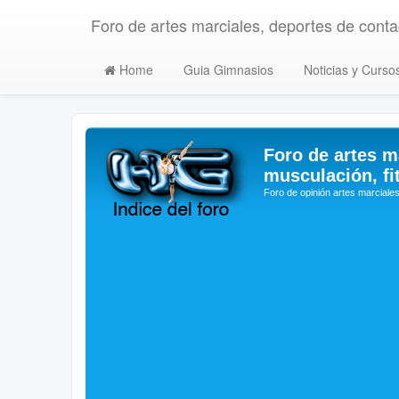
Foro de artes marciales, deportes de contac
Home
Guia Gimnasios
Noticias y Curso
Foro de artes m
musculación, fi
Foro de opinión artes marciales