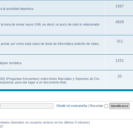
1567
a la actividad deportiva.
4629
a la hora de tomar rayos UVA, es decir, un poco de todo lo relacionado
311
 portal, así como toda clase de duda de informática (edición de video,
1151
lquier temática.
20
 FAQ (Preguntas frecuentes) sobre Artes Marciales y Deportes de Cto.
espuesta, para dar lugar a un documento final.
Olvidé mi contraseña
|
Recordar
vitados (basados en usuarios activos en los últimos 5 minutos)
:07