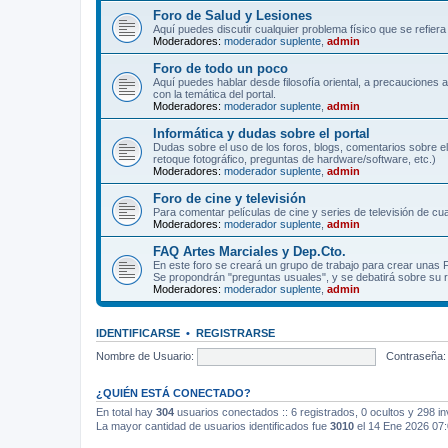
Foro de Salud y Lesiones
Aquí puedes discutir cualquier problema físico que se refiera 
Moderadores:
moderador suplente
,
admin
Foro de todo un poco
Aquí puedes hablar desde filosofía oriental, a precauciones 
con la temática del portal.
Moderadores:
moderador suplente
,
admin
Informática y dudas sobre el portal
Dudas sobre el uso de los foros, blogs, comentarios sobre el
retoque fotográfico, preguntas de hardware/software, etc.)
Moderadores:
moderador suplente
,
admin
Foro de cine y televisión
Para comentar películas de cine y series de televisión de cua
Moderadores:
moderador suplente
,
admin
FAQ Artes Marciales y Dep.Cto.
En este foro se creará un grupo de trabajo para crear unas
Se propondrán "preguntas usuales", y se debatirá sobre su r
Moderadores:
moderador suplente
,
admin
IDENTIFICARSE
•
REGISTRARSE
Nombre de Usuario:
Contraseña:
¿QUIÉN ESTÁ CONECTADO?
En total hay
304
usuarios conectados :: 6 registrados, 0 ocultos y 298 in
La mayor cantidad de usuarios identificados fue
3010
el 14 Ene 2026 07