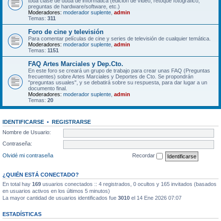
toda clase de duda de informática (edición de video, retoque fotográfico,
preguntas de hardware/software, etc.)
Moderadores:
moderador suplente
,
admin
Temas:
311
Foro de cine y televisión
Para comentar películas de cine y series de televisión de cualquier temática.
Moderadores:
moderador suplente
,
admin
Temas:
1151
FAQ Artes Marciales y Dep.Cto.
En este foro se creará un grupo de trabajo para crear unas FAQ (Preguntas
frecuentes) sobre Artes Marciales y Deportes de Cto. Se propondrán
"preguntas usuales", y se debatirá sobre su respuesta, para dar lugar a un
documento final.
Moderadores:
moderador suplente
,
admin
Temas:
20
IDENTIFICARSE
•
REGISTRARSE
Nombre de Usuario:
Contraseña:
Olvidé mi contraseña
Recordar
¿QUIÉN ESTÁ CONECTADO?
En total hay
169
usuarios conectados :: 4 registrados, 0 ocultos y 165 invitados (basados
en usuarios activos en los últimos 5 minutos)
La mayor cantidad de usuarios identificados fue
3010
el 14 Ene 2026 07:07
ESTADÍSTICAS