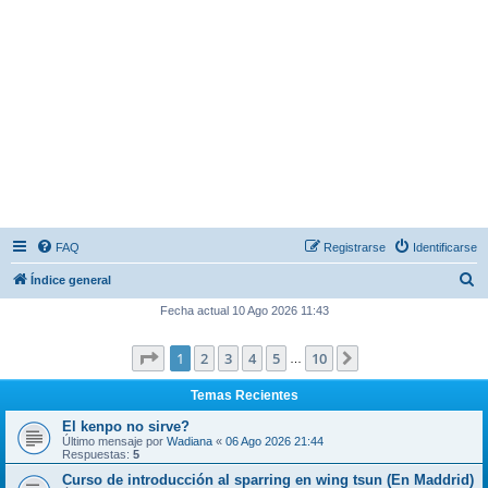
FAQ
Registrarse
Identificarse
B
Índice general
u
Fecha actual 10 Ago 2026 11:43
s
Página
1
de
10
1
2
3
4
5
10
Siguiente
c
…
a
Temas Recientes
r
El kenpo no sirve?
Último mensaje por
Wadiana
«
06 Ago 2026 21:44
Respuestas:
5
Curso de introducción al sparring en wing tsun (En Maddrid)