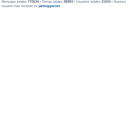
Mensajes totales
770634
• Temas totales
88983
• Usuarios totales
21934
• Nuestro
usuario más reciente es
jaimeggwcwt