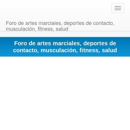
T
o
g
Foro de artes marciales, deportes de contacto,
g
musculación, fitness, salud
l
e
Foro de artes marciales, deportes de
n
a
contacto, musculación, fitness, salud
v
i
g
a
t
i
o
n