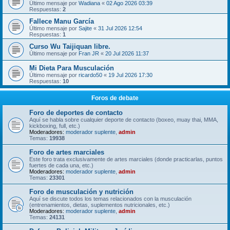
Último mensaje por
Wadiana
«
02 Ago 2026 03:39
Respuestas:
2
Fallece Manu García
Último mensaje por
Sajite
«
31 Jul 2026 12:54
Respuestas:
1
Curso Wu Taijiquan libre.
Último mensaje por
Fran JR
«
20 Jul 2026 11:37
Mi Dieta Para Musculación
Último mensaje por
ricardo50
«
19 Jul 2026 17:30
Respuestas:
10
Foros de debate
Foro de deportes de contacto
Aquí se habla sobre cualquier deporte de contacto (boxeo, muay thai, MMA,
kickboxing, full, etc.)
Moderadores:
moderador suplente
,
admin
Temas:
19938
Foro de artes marciales
Este foro trata exclusivamente de artes marciales (donde practicarlas, puntos
fuertes de cada una, etc.)
Moderadores:
moderador suplente
,
admin
Temas:
23301
Foro de musculación y nutrición
Aquí se discute todos los temas relacionados con la musculación
(entrenamientos, dietas, suplementos nutricionales, etc.)
Moderadores:
moderador suplente
,
admin
Temas:
24131