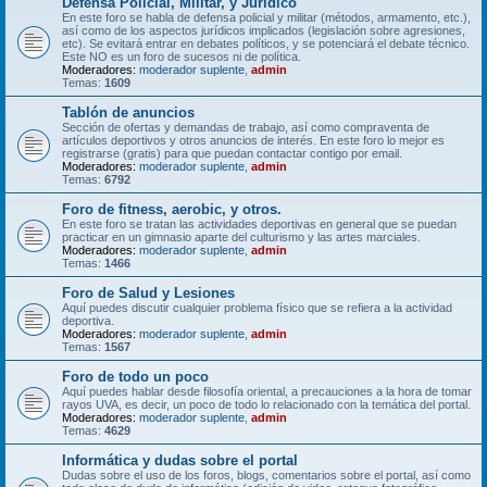
Defensa Policial, Militar, y Jurídico
En este foro se habla de defensa policial y militar (métodos, armamento, etc.),
así como de los aspectos jurídicos implicados (legislación sobre agresiones,
etc). Se evitará entrar en debates políticos, y se potenciará el debate técnico.
Este NO es un foro de sucesos ni de política.
Moderadores:
moderador suplente
,
admin
Temas:
1609
Tablón de anuncios
Sección de ofertas y demandas de trabajo, así como compraventa de
artículos deportivos y otros anuncios de interés. En este foro lo mejor es
registrarse (gratis) para que puedan contactar contigo por email.
Moderadores:
moderador suplente
,
admin
Temas:
6792
Foro de fitness, aerobic, y otros.
En este foro se tratan las actividades deportivas en general que se puedan
practicar en un gimnasio aparte del culturismo y las artes marciales.
Moderadores:
moderador suplente
,
admin
Temas:
1466
Foro de Salud y Lesiones
Aquí puedes discutir cualquier problema físico que se refiera a la actividad
deportiva.
Moderadores:
moderador suplente
,
admin
Temas:
1567
Foro de todo un poco
Aquí puedes hablar desde filosofía oriental, a precauciones a la hora de tomar
rayos UVA, es decir, un poco de todo lo relacionado con la temática del portal.
Moderadores:
moderador suplente
,
admin
Temas:
4629
Informática y dudas sobre el portal
Dudas sobre el uso de los foros, blogs, comentarios sobre el portal, así como