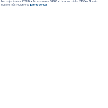
Mensajes totales
770634
• Temas totales
88983
• Usuarios totales
21934
• Nuestro
usuario más reciente es
jaimeggwcwt