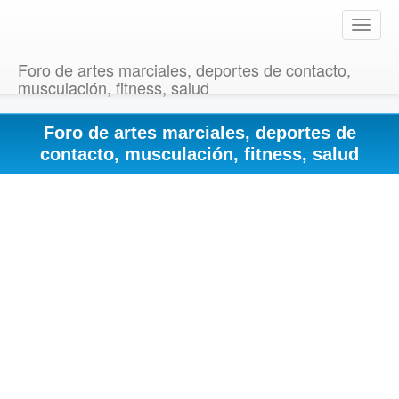
T
o
g
Foro de artes marciales, deportes de contacto,
g
musculación, fitness, salud
l
e
Foro de artes marciales, deportes de
n
a
contacto, musculación, fitness, salud
v
i
g
a
t
i
o
n