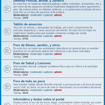
Defensa Policial, Militar, y Jurídico
En este foro se habla de defensa policial y militar (métodos, armamento, etc.),
así como de los aspectos jurídicos implicados (legislación sobre agresiones,
etc). Se evitará entrar en debates políticos, y se potenciará el debate técnico.
Este NO es un foro de sucesos ni de política.
Moderadores:
moderador suplente
,
admin
Temas:
1609
Tablón de anuncios
Sección de ofertas y demandas de trabajo, así como compraventa de
artículos deportivos y otros anuncios de interés. En este foro lo mejor es
registrarse (gratis) para que puedan contactar contigo por email.
Moderadores:
moderador suplente
,
admin
Temas:
6792
Foro de fitness, aerobic, y otros.
En este foro se tratan las actividades deportivas en general que se puedan
practicar en un gimnasio aparte del culturismo y las artes marciales.
Moderadores:
moderador suplente
,
admin
Temas:
1466
Foro de Salud y Lesiones
Aquí puedes discutir cualquier problema físico que se refiera a la actividad
deportiva.
Moderadores:
moderador suplente
,
admin
Temas:
1567
Foro de todo un poco
Aquí puedes hablar desde filosofía oriental, a precauciones a la hora de tomar
rayos UVA, es decir, un poco de todo lo relacionado con la temática del portal.
Moderadores:
moderador suplente
,
admin
Temas:
4629
Informática y dudas sobre el portal
Dudas sobre el uso de los foros, blogs, comentarios sobre el portal, así como