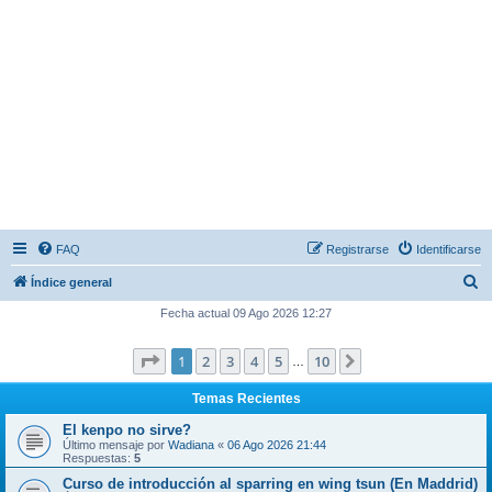
FAQ
Registrarse
Identificarse
B
Índice general
u
Fecha actual 09 Ago 2026 12:27
s
Página
1
de
10
1
2
3
4
5
10
Siguiente
c
…
a
Temas Recientes
r
El kenpo no sirve?
Último mensaje por
Wadiana
«
06 Ago 2026 21:44
Respuestas:
5
Curso de introducción al sparring en wing tsun (En Maddrid)