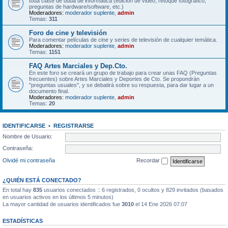
toda clase de duda de informática (edición de video, retoque fotográfico,
preguntas de hardware/software, etc.)
Moderadores:
moderador suplente
,
admin
Temas:
311
Foro de cine y televisión
Para comentar películas de cine y series de televisión de cualquier temática.
Moderadores:
moderador suplente
,
admin
Temas:
1151
FAQ Artes Marciales y Dep.Cto.
En este foro se creará un grupo de trabajo para crear unas FAQ (Preguntas
frecuentes) sobre Artes Marciales y Deportes de Cto. Se propondrán
"preguntas usuales", y se debatirá sobre su respuesta, para dar lugar a un
documento final.
Moderadores:
moderador suplente
,
admin
Temas:
20
IDENTIFICARSE
•
REGISTRARSE
Nombre de Usuario:
Contraseña:
Olvidé mi contraseña
Recordar
¿QUIÉN ESTÁ CONECTADO?
En total hay
835
usuarios conectados :: 6 registrados, 0 ocultos y 829 invitados (basados
en usuarios activos en los últimos 5 minutos)
La mayor cantidad de usuarios identificados fue
3010
el 14 Ene 2026 07:07
ESTADÍSTICAS