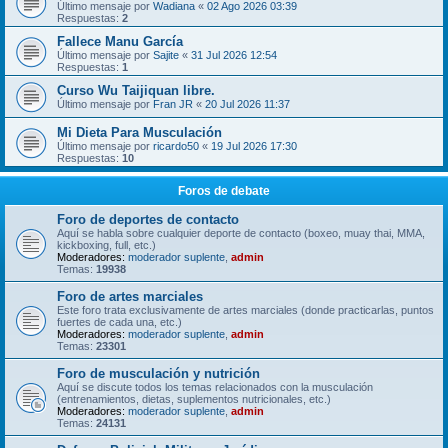
Último mensaje por
Wadiana
«
02 Ago 2026 03:39
Respuestas:
2
Fallece Manu García
Último mensaje por
Sajite
«
31 Jul 2026 12:54
Respuestas:
1
Curso Wu Taijiquan libre.
Último mensaje por
Fran JR
«
20 Jul 2026 11:37
Mi Dieta Para Musculación
Último mensaje por
ricardo50
«
19 Jul 2026 17:30
Respuestas:
10
Foros de debate
Foro de deportes de contacto
Aquí se habla sobre cualquier deporte de contacto (boxeo, muay thai, MMA,
kickboxing, full, etc.)
Moderadores:
moderador suplente
,
admin
Temas:
19938
Foro de artes marciales
Este foro trata exclusivamente de artes marciales (donde practicarlas, puntos
fuertes de cada una, etc.)
Moderadores:
moderador suplente
,
admin
Temas:
23301
Foro de musculación y nutrición
Aquí se discute todos los temas relacionados con la musculación
(entrenamientos, dietas, suplementos nutricionales, etc.)
Moderadores:
moderador suplente
,
admin
Temas:
24131