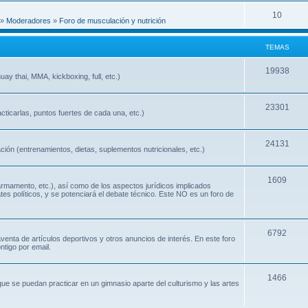
10
»
Moderadores
»
Foro de musculación y nutrición
TEMAS
19938
ay thai, MMA, kickboxing, full, etc.)
23301
cticarlas, puntos fuertes de cada una, etc.)
24131
ión (entrenamientos, dietas, suplementos nutricionales, etc.)
1609
 armamento, etc.), así como de los aspectos jurídicos implicados
ates políticos, y se potenciará el debate técnico. Este NO es un foro de
6792
nta de artículos deportivos y otros anuncios de interés. En este foro
ntigo por email.
1466
que se puedan practicar en un gimnasio aparte del culturismo y las artes