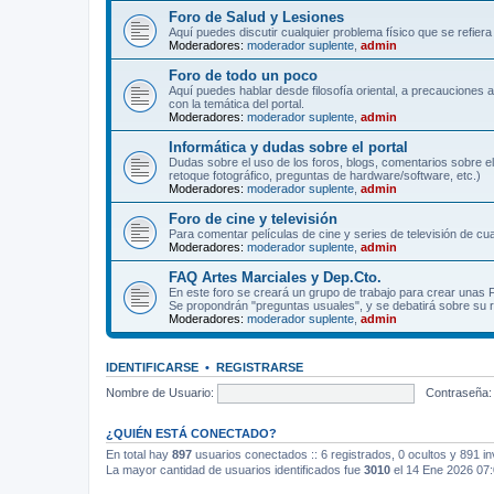
Foro de Salud y Lesiones
Aquí puedes discutir cualquier problema físico que se refiera 
Moderadores:
moderador suplente
,
admin
Foro de todo un poco
Aquí puedes hablar desde filosofía oriental, a precauciones 
con la temática del portal.
Moderadores:
moderador suplente
,
admin
Informática y dudas sobre el portal
Dudas sobre el uso de los foros, blogs, comentarios sobre el
retoque fotográfico, preguntas de hardware/software, etc.)
Moderadores:
moderador suplente
,
admin
Foro de cine y televisión
Para comentar películas de cine y series de televisión de cua
Moderadores:
moderador suplente
,
admin
FAQ Artes Marciales y Dep.Cto.
En este foro se creará un grupo de trabajo para crear unas
Se propondrán "preguntas usuales", y se debatirá sobre su r
Moderadores:
moderador suplente
,
admin
IDENTIFICARSE
•
REGISTRARSE
Nombre de Usuario:
Contraseña:
¿QUIÉN ESTÁ CONECTADO?
En total hay
897
usuarios conectados :: 6 registrados, 0 ocultos y 891 in
La mayor cantidad de usuarios identificados fue
3010
el 14 Ene 2026 07