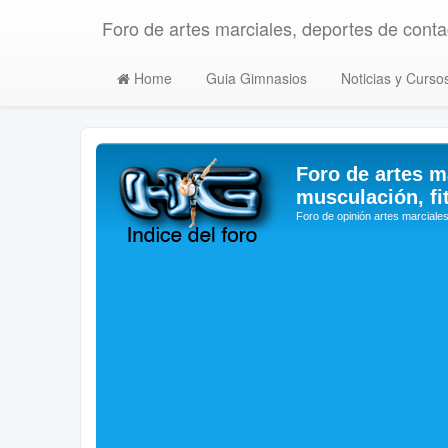
Foro de artes marciales, deportes de contac
Home
Guia Gimnasios
Noticias y Curso
Foro de artes m
musculación, fi
Foro de opinión artes marciales