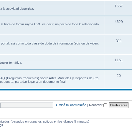
1567
a la actividad deportiva.
4629
a la hora de tomar rayos UVA, es decir, un poco de todo lo relacionado
311
 portal, así como toda clase de duda de informática (edición de video,
1151
lquier temática.
20
 FAQ (Preguntas frecuentes) sobre Artes Marciales y Deportes de Cto.
espuesta, para dar lugar a un documento final.
Olvidé mi contraseña
|
Recordar
vitados (basados en usuarios activos en los últimos 5 minutos)
:07