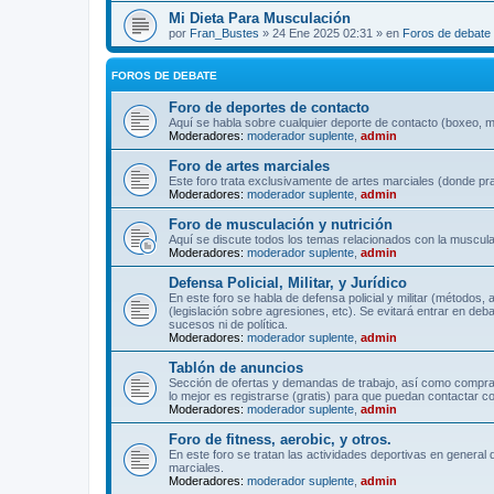
Mi Dieta Para Musculación
por
Fran_Bustes
» 24 Ene 2025 02:31 » en
Foros de debate
FOROS DE DEBATE
Foro de deportes de contacto
Aquí se habla sobre cualquier deporte de contacto (boxeo, mu
Moderadores:
moderador suplente
,
admin
Foro de artes marciales
Este foro trata exclusivamente de artes marciales (donde pra
Moderadores:
moderador suplente
,
admin
Foro de musculación y nutrición
Aquí se discute todos los temas relacionados con la musculac
Moderadores:
moderador suplente
,
admin
Defensa Policial, Militar, y Jurídico
En este foro se habla de defensa policial y militar (métodos,
(legislación sobre agresiones, etc). Se evitará entrar en deb
sucesos ni de política.
Moderadores:
moderador suplente
,
admin
Tablón de anuncios
Sección de ofertas y demandas de trabajo, así como comprave
lo mejor es registrarse (gratis) para que puedan contactar co
Moderadores:
moderador suplente
,
admin
Foro de fitness, aerobic, y otros.
En este foro se tratan las actividades deportivas en general 
marciales.
Moderadores:
moderador suplente
,
admin