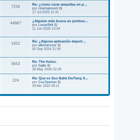
m
l
Re: ¿como curar ampollas en p…
e
7234
t
V
por
cinemainvent
n
i
e
17 Jul 2025 11:41
s
m
r
a
o
ú
j
¿Alguien más busca un profeso…
m
44967
l
e
V
por
LunasBelt
e
t
e
11 Jun 2026 13:34
n
i
r
s
m
ú
a
o
l
j
Re: ¿Alguna aplicación deport…
m
1922
t
e
V
por
aliemansoor
e
i
e
05 Sep 2024 21:59
n
m
r
s
o
ú
a
m
l
j
Re: The furius.
e
5653
t
e
V
por
Sajite
n
i
e
28 May 2026 22:29
s
m
r
a
o
ú
j
Re: Que es Soo Bahk Do/Tang S…
m
224
l
e
V
por
GuzSpartan
e
t
e
29 Abr 2010 09:11
n
i
r
s
m
ú
a
o
l
j
m
t
e
e
i
n
m
s
o
a
m
j
e
e
n
s
a
j
e