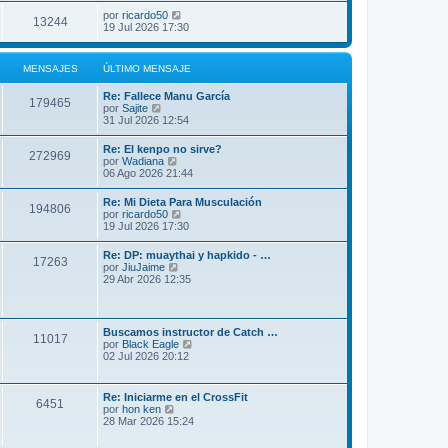
por
ricardo50
13244
19 Jul 2026 17:30
MENSAJES
ÚLTIMO MENSAJE
Re: Fallece Manu García
179465
V
por
Sajite
e
31 Jul 2026 12:54
r
ú
Re: El kenpo no sirve?
272969
l
V
por
Wadiana
t
e
06 Ago 2026 21:44
i
r
m
ú
Re: Mi Dieta Para Musculación
o
194806
l
V
por
ricardo50
m
t
e
19 Jul 2026 17:30
e
i
r
n
m
ú
s
Re: DP: muaythai y hapkido - …
o
17263
l
a
V
por
JiuJaime
m
t
j
e
29 Abr 2026 12:35
e
i
e
r
n
m
ú
s
o
l
a
m
t
j
Buscamos instructor de Catch …
e
11017
i
e
V
por
Black Eagle
n
m
e
02 Jul 2026 20:12
s
o
r
a
m
ú
j
e
l
e
Re: Iniciarme en el CrossFit
n
6451
t
V
por
hon ken
s
i
e
28 Mar 2026 15:24
a
m
r
j
o
ú
e