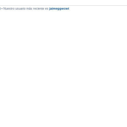
4
• Nuestro usuario más reciente es
jaimeggwcwt