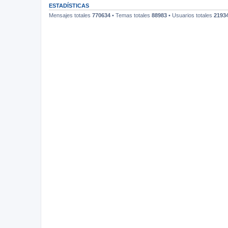
ESTADÍSTICAS
Mensajes totales
770634
• Temas totales
88983
• Usuarios totales
2193