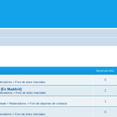
RESPUESTAS
5
eradores
»
Foro de artes marciales
 (En Maddrid)
2
deradores
»
Foro de artes marciales
1
ebate
»
Moderadores
»
Foro de deportes de contacto
0
eradores
»
Foro de artes marciales