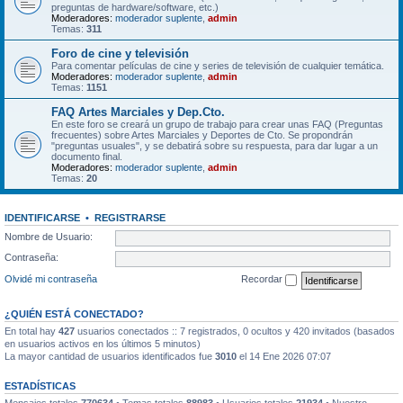
preguntas de hardware/software, etc.)
Moderadores:
moderador suplente
,
admin
Temas:
311
Foro de cine y televisión
Para comentar películas de cine y series de televisión de cualquier temática.
Moderadores:
moderador suplente
,
admin
Temas:
1151
FAQ Artes Marciales y Dep.Cto.
En este foro se creará un grupo de trabajo para crear unas FAQ (Preguntas
frecuentes) sobre Artes Marciales y Deportes de Cto. Se propondrán
"preguntas usuales", y se debatirá sobre su respuesta, para dar lugar a un
documento final.
Moderadores:
moderador suplente
,
admin
Temas:
20
IDENTIFICARSE
•
REGISTRARSE
Nombre de Usuario:
Contraseña:
Olvidé mi contraseña
Recordar
¿QUIÉN ESTÁ CONECTADO?
En total hay
427
usuarios conectados :: 7 registrados, 0 ocultos y 420 invitados (basados
en usuarios activos en los últimos 5 minutos)
La mayor cantidad de usuarios identificados fue
3010
el 14 Ene 2026 07:07
ESTADÍSTICAS