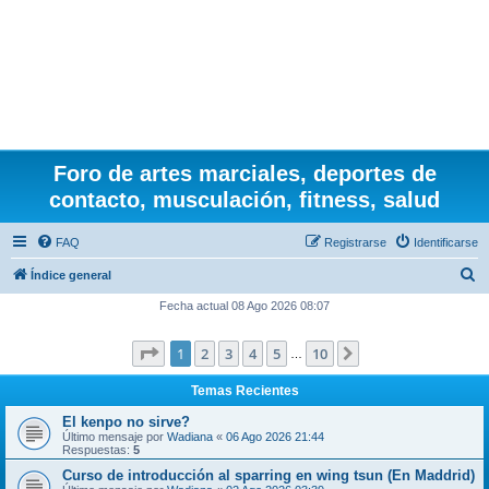
Foro de artes marciales, deportes de
contacto, musculación, fitness, salud
FAQ
Registrarse
Identificarse
B
Índice general
u
Fecha actual 08 Ago 2026 08:07
s
Página
1
de
10
1
2
3
4
5
10
Siguiente
c
…
a
Temas Recientes
r
El kenpo no sirve?
Último mensaje por
Wadiana
«
06 Ago 2026 21:44
Respuestas:
5
Curso de introducción al sparring en wing tsun (En Maddrid)