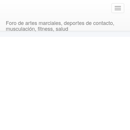
T
o
g
Foro de artes marciales, deportes de contacto,
g
musculación, fitness, salud
l
e
n
a
v
i
g
a
t
i
o
n