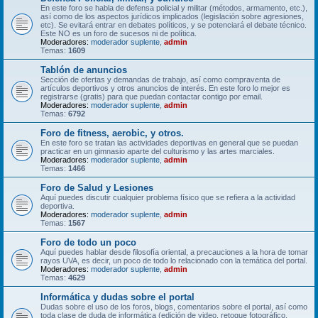
En este foro se habla de defensa policial y militar (métodos, armamento, etc.),
así como de los aspectos jurídicos implicados (legislación sobre agresiones,
etc). Se evitará entrar en debates políticos, y se potenciará el debate técnico.
Este NO es un foro de sucesos ni de política.
Moderadores:
moderador suplente
,
admin
Temas:
1609
Tablón de anuncios
Sección de ofertas y demandas de trabajo, así como compraventa de
artículos deportivos y otros anuncios de interés. En este foro lo mejor es
registrarse (gratis) para que puedan contactar contigo por email.
Moderadores:
moderador suplente
,
admin
Temas:
6792
Foro de fitness, aerobic, y otros.
En este foro se tratan las actividades deportivas en general que se puedan
practicar en un gimnasio aparte del culturismo y las artes marciales.
Moderadores:
moderador suplente
,
admin
Temas:
1466
Foro de Salud y Lesiones
Aquí puedes discutir cualquier problema físico que se refiera a la actividad
deportiva.
Moderadores:
moderador suplente
,
admin
Temas:
1567
Foro de todo un poco
Aquí puedes hablar desde filosofía oriental, a precauciones a la hora de tomar
rayos UVA, es decir, un poco de todo lo relacionado con la temática del portal.
Moderadores:
moderador suplente
,
admin
Temas:
4629
Informática y dudas sobre el portal
Dudas sobre el uso de los foros, blogs, comentarios sobre el portal, así como
toda clase de duda de informática (edición de video, retoque fotográfico,