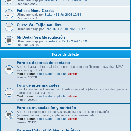
Último mensaje por
Wadiana
«
02 Ago 2026 03:39
Respuestas:
2
Fallece Manu García
Último mensaje por
Sajite
«
31 Jul 2026 12:54
Respuestas:
1
Curso Wu Taijiquan libre.
Último mensaje por
Fran JR
«
20 Jul 2026 11:37
Mi Dieta Para Musculación
Último mensaje por
ricardo50
«
19 Jul 2026 17:30
Respuestas:
10
Foros de debate
Foro de deportes de contacto
Aquí se habla sobre cualquier deporte de contacto (boxeo, muay thai, MMA,
kickboxing, full, etc.)
Moderadores:
moderador suplente
,
admin
Temas:
19938
Foro de artes marciales
Este foro trata exclusivamente de artes marciales (donde practicarlas, puntos
fuertes de cada una, etc.)
Moderadores:
moderador suplente
,
admin
Temas:
23301
Foro de musculación y nutrición
Aquí se discute todos los temas relacionados con la musculación
(entrenamientos, dietas, suplementos nutricionales, etc.)
Moderadores:
moderador suplente
,
admin
Temas:
24131
Defensa Policial, Militar, y Jurídico