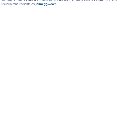
Mensajes totales
770634
• Temas totales
88983
• Usuarios totales
21934
• Nuestro
usuario más reciente es
jaimeggwcwt