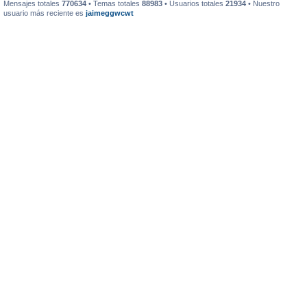
Mensajes totales
770634
• Temas totales
88983
• Usuarios totales
21934
• Nuestro
usuario más reciente es
jaimeggwcwt