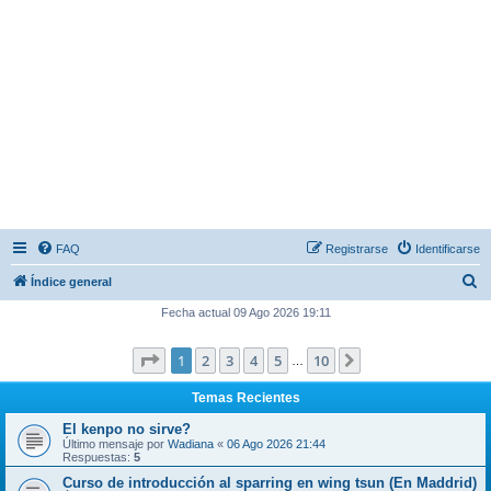
FAQ
Registrarse
Identificarse
B
Índice general
u
Fecha actual 09 Ago 2026 19:11
s
Página
1
de
10
1
2
3
4
5
10
Siguiente
c
…
a
Temas Recientes
r
El kenpo no sirve?
Último mensaje por
Wadiana
«
06 Ago 2026 21:44
Respuestas:
5
Curso de introducción al sparring en wing tsun (En Maddrid)