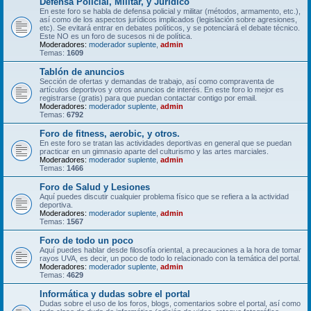
Defensa Policial, Militar, y Jurídico
En este foro se habla de defensa policial y militar (métodos, armamento, etc.),
así como de los aspectos jurídicos implicados (legislación sobre agresiones,
etc). Se evitará entrar en debates políticos, y se potenciará el debate técnico.
Este NO es un foro de sucesos ni de política.
Moderadores:
moderador suplente
,
admin
Temas:
1609
Tablón de anuncios
Sección de ofertas y demandas de trabajo, así como compraventa de
artículos deportivos y otros anuncios de interés. En este foro lo mejor es
registrarse (gratis) para que puedan contactar contigo por email.
Moderadores:
moderador suplente
,
admin
Temas:
6792
Foro de fitness, aerobic, y otros.
En este foro se tratan las actividades deportivas en general que se puedan
practicar en un gimnasio aparte del culturismo y las artes marciales.
Moderadores:
moderador suplente
,
admin
Temas:
1466
Foro de Salud y Lesiones
Aquí puedes discutir cualquier problema físico que se refiera a la actividad
deportiva.
Moderadores:
moderador suplente
,
admin
Temas:
1567
Foro de todo un poco
Aquí puedes hablar desde filosofía oriental, a precauciones a la hora de tomar
rayos UVA, es decir, un poco de todo lo relacionado con la temática del portal.
Moderadores:
moderador suplente
,
admin
Temas:
4629
Informática y dudas sobre el portal
Dudas sobre el uso de los foros, blogs, comentarios sobre el portal, así como