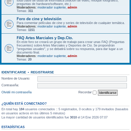
toda clase de duda de informática (edición de video, retoque fotográfico,
preguntas de hardware/software, etc.)
Moderadores:
moderador suplente
,
admin
Temas:
311
Foro de cine y televisión
Para comentar películas de cine y series de televisión de cualquier temática.
Moderadores:
moderador suplente
,
admin
Temas:
1151
FAQ Artes Marciales y Dep.Cto.
En este foro se creará un grupo de trabajo para crear unas FAQ (Preguntas
frecuentes) sobre Artes Marciales y Deportes de Cto. Se propondrán
"preguntas usuales", y se debatirá sobre su respuesta, para dar lugar a un
documento final.
Moderadores:
moderador suplente
,
admin
Temas:
20
IDENTIFICARSE
•
REGISTRARSE
Nombre de Usuario:
Contraseña:
Olvidé mi contraseña
Recordar
¿QUIÉN ESTÁ CONECTADO?
En total hay
184
usuarios conectados :: 5 registrados, 0 ocultos y 179 invitados (basados
en usuarios activos en los últimos 5 minutos)
La mayor cantidad de usuarios identificados fue
3010
el 14 Ene 2026 07:07
ESTADÍSTICAS