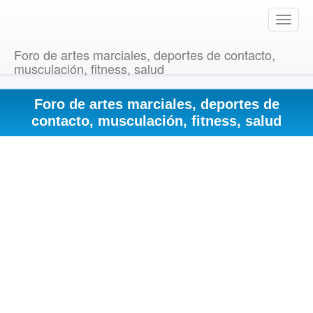
T
o
g
Foro de artes marciales, deportes de contacto,
g
musculación, fitness, salud
l
e
Foro de artes marciales, deportes de
n
a
contacto, musculación, fitness, salud
v
i
g
a
t
i
o
n