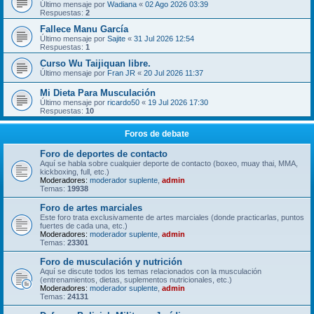
Último mensaje por
Wadiana
«
02 Ago 2026 03:39
Respuestas:
2
Fallece Manu García
Último mensaje por
Sajite
«
31 Jul 2026 12:54
Respuestas:
1
Curso Wu Taijiquan libre.
Último mensaje por
Fran JR
«
20 Jul 2026 11:37
Mi Dieta Para Musculación
Último mensaje por
ricardo50
«
19 Jul 2026 17:30
Respuestas:
10
Foros de debate
Foro de deportes de contacto
Aquí se habla sobre cualquier deporte de contacto (boxeo, muay thai, MMA,
kickboxing, full, etc.)
Moderadores:
moderador suplente
,
admin
Temas:
19938
Foro de artes marciales
Este foro trata exclusivamente de artes marciales (donde practicarlas, puntos
fuertes de cada una, etc.)
Moderadores:
moderador suplente
,
admin
Temas:
23301
Foro de musculación y nutrición
Aquí se discute todos los temas relacionados con la musculación
(entrenamientos, dietas, suplementos nutricionales, etc.)
Moderadores:
moderador suplente
,
admin
Temas:
24131