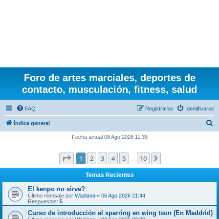
Foro de artes marciales, deportes de
contacto, musculación, fitness, salud
FAQ
Registrarse
Identificarse
B
Índice general
u
Fecha actual 08 Ago 2026 11:39
s
Página
1
de
10
1
2
3
4
5
10
Siguiente
c
…
a
Temas Recientes
r
El kenpo no sirve?
Último mensaje por
Wadiana
«
06 Ago 2026 21:44
Respuestas:
5
Curso de introducción al sparring en wing tsun (En Maddrid)