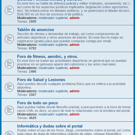
En este foro se habla de defensa policial y militar (métodos, armamento, etc.),
así como de los aspectos jurídicos implicados (legislación sobre agresiones,
etc). Se evitará entrar en debates políticos, y se potenciará el debate técnico.
Este NO es un foro de sucesos ni de política.
Moderadores:
moderador suplente
,
admin
Temas:
1609
Tablón de anuncios
Sección de ofertas y demandas de trabajo, así como compraventa de
artículos deportivos y otros anuncios de interés. En este foro lo mejor es
registrarse (gratis) para que puedan contactar contigo por email.
Moderadores:
moderador suplente
,
admin
Temas:
6792
Foro de fitness, aerobic, y otros.
En este foro se tratan las actividades deportivas en general que se puedan
practicar en un gimnasio aparte del culturismo y las artes marciales.
Moderadores:
moderador suplente
,
admin
Temas:
1466
Foro de Salud y Lesiones
Aquí puedes discutir cualquier problema físico que se refiera a la actividad
deportiva.
Moderadores:
moderador suplente
,
admin
Temas:
1567
Foro de todo un poco
Aquí puedes hablar desde filosofía oriental, a precauciones a la hora de tomar
rayos UVA, es decir, un poco de todo lo relacionado con la temática del portal.
Moderadores:
moderador suplente
,
admin
Temas:
4629
Informática y dudas sobre el portal
Dudas sobre el uso de los foros, blogs, comentarios sobre el portal, así como
toda clase de duda de informática (edición de video, retoque fotográfico,