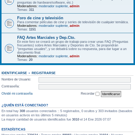
preguntas de hardware/software, etc.)
Moderadores:
moderador suplente
,
admin
Temas:
311
Foro de cine y televisión
Para comentar películas de cine y series de televisión de cualquier temática.
Moderadores:
moderador suplente
,
admin
Temas:
1151
FAQ Artes Marciales y Dep.Cto.
En este foro se creará un grupo de trabajo para crear unas FAQ (Preguntas
frecuentes) sobre Artes Marciales y Deportes de Cto. Se propondrán
"preguntas usuales", y se debatirá sobre su respuesta, para dar lugar a un
documento final.
Moderadores:
moderador suplente
,
admin
Temas:
20
IDENTIFICARSE
•
REGISTRARSE
Nombre de Usuario:
Contraseña:
Olvidé mi contraseña
Recordar
¿QUIÉN ESTÁ CONECTADO?
En total hay
308
usuarios conectados :: 5 registrados, 0 ocultos y 303 invitados (basados
en usuarios activos en los últimos 5 minutos)
La mayor cantidad de usuarios identificados fue
3010
el 14 Ene 2026 07:07
ESTADÍSTICAS