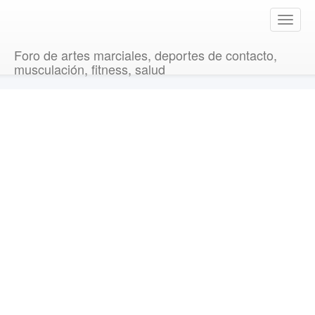
T
o
g
Foro de artes marciales, deportes de contacto,
g
musculación, fitness, salud
l
e
n
a
v
i
g
a
t
i
o
n