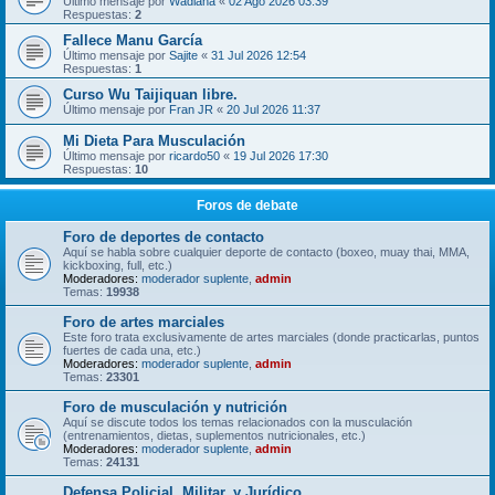
Último mensaje por
Wadiana
«
02 Ago 2026 03:39
Respuestas:
2
Fallece Manu García
Último mensaje por
Sajite
«
31 Jul 2026 12:54
Respuestas:
1
Curso Wu Taijiquan libre.
Último mensaje por
Fran JR
«
20 Jul 2026 11:37
Mi Dieta Para Musculación
Último mensaje por
ricardo50
«
19 Jul 2026 17:30
Respuestas:
10
Foros de debate
Foro de deportes de contacto
Aquí se habla sobre cualquier deporte de contacto (boxeo, muay thai, MMA,
kickboxing, full, etc.)
Moderadores:
moderador suplente
,
admin
Temas:
19938
Foro de artes marciales
Este foro trata exclusivamente de artes marciales (donde practicarlas, puntos
fuertes de cada una, etc.)
Moderadores:
moderador suplente
,
admin
Temas:
23301
Foro de musculación y nutrición
Aquí se discute todos los temas relacionados con la musculación
(entrenamientos, dietas, suplementos nutricionales, etc.)
Moderadores:
moderador suplente
,
admin
Temas:
24131
Defensa Policial, Militar, y Jurídico