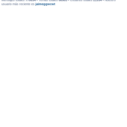
Mensajes totales
770634
• Temas totales
88983
• Usuarios totales
21934
• Nuestro
usuario más reciente es
jaimeggwcwt