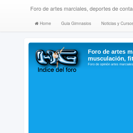
Foro de artes marciales, deportes de contac
Home
Guia Gimnasios
Noticias y Curso
Foro de artes m
musculación, fi
Foro de opinión artes marciales