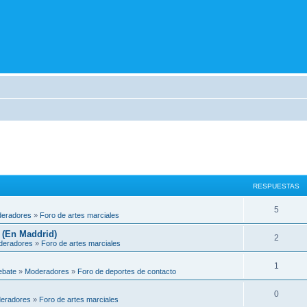
RESPUESTAS
5
eradores
»
Foro de artes marciales
 (En Maddrid)
2
deradores
»
Foro de artes marciales
1
ebate
»
Moderadores
»
Foro de deportes de contacto
0
eradores
»
Foro de artes marciales