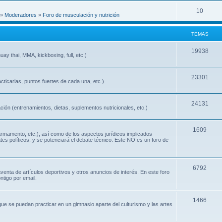
10
»
Moderadores
»
Foro de musculación y nutrición
TEMAS
19938
ay thai, MMA, kickboxing, full, etc.)
23301
cticarlas, puntos fuertes de cada una, etc.)
24131
ión (entrenamientos, dietas, suplementos nutricionales, etc.)
1609
 armamento, etc.), así como de los aspectos jurídicos implicados
ates políticos, y se potenciará el debate técnico. Este NO es un foro de
6792
nta de artículos deportivos y otros anuncios de interés. En este foro
ntigo por email.
1466
que se puedan practicar en un gimnasio aparte del culturismo y las artes