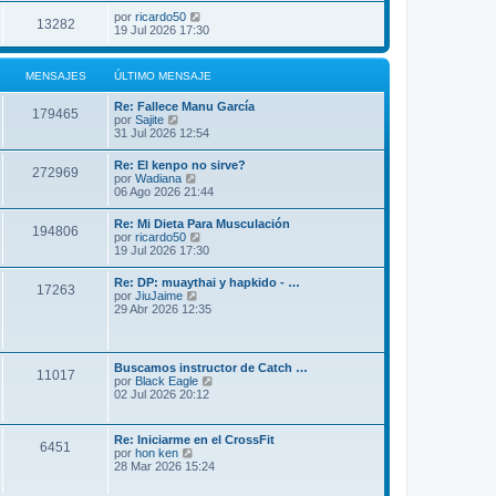
por
ricardo50
13282
19 Jul 2026 17:30
MENSAJES
ÚLTIMO MENSAJE
Re: Fallece Manu García
179465
V
por
Sajite
e
31 Jul 2026 12:54
r
ú
Re: El kenpo no sirve?
272969
l
V
por
Wadiana
t
e
06 Ago 2026 21:44
i
r
m
ú
Re: Mi Dieta Para Musculación
o
194806
l
V
por
ricardo50
m
t
e
19 Jul 2026 17:30
e
i
r
n
m
ú
s
Re: DP: muaythai y hapkido - …
o
17263
l
a
V
por
JiuJaime
m
t
j
e
29 Abr 2026 12:35
e
i
e
r
n
m
ú
s
o
l
a
m
t
j
Buscamos instructor de Catch …
e
11017
i
e
V
por
Black Eagle
n
m
e
02 Jul 2026 20:12
s
o
r
a
m
ú
j
e
l
e
Re: Iniciarme en el CrossFit
n
6451
t
V
por
hon ken
s
i
e
28 Mar 2026 15:24
a
m
r
j
o
ú
e