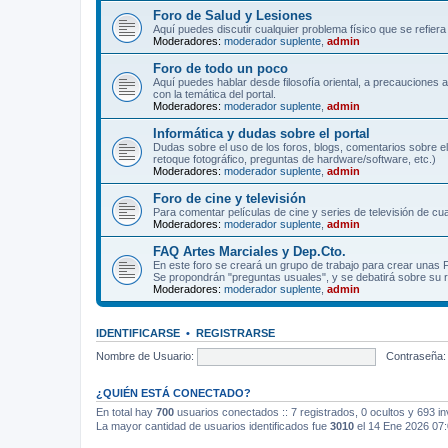
Foro de Salud y Lesiones
Aquí puedes discutir cualquier problema físico que se refiera 
Moderadores:
moderador suplente
,
admin
Foro de todo un poco
Aquí puedes hablar desde filosofía oriental, a precauciones 
con la temática del portal.
Moderadores:
moderador suplente
,
admin
Informática y dudas sobre el portal
Dudas sobre el uso de los foros, blogs, comentarios sobre el
retoque fotográfico, preguntas de hardware/software, etc.)
Moderadores:
moderador suplente
,
admin
Foro de cine y televisión
Para comentar películas de cine y series de televisión de cua
Moderadores:
moderador suplente
,
admin
FAQ Artes Marciales y Dep.Cto.
En este foro se creará un grupo de trabajo para crear unas
Se propondrán "preguntas usuales", y se debatirá sobre su r
Moderadores:
moderador suplente
,
admin
IDENTIFICARSE
•
REGISTRARSE
Nombre de Usuario:
Contraseña:
¿QUIÉN ESTÁ CONECTADO?
En total hay
700
usuarios conectados :: 7 registrados, 0 ocultos y 693 in
La mayor cantidad de usuarios identificados fue
3010
el 14 Ene 2026 07