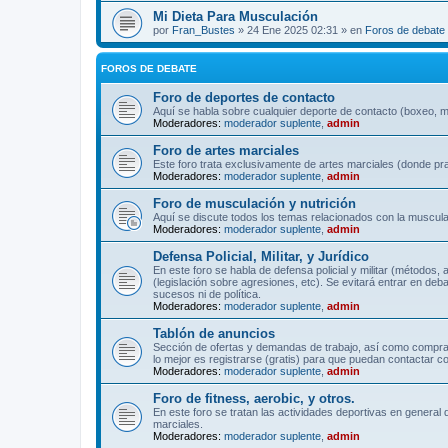
Mi Dieta Para Musculación
por
Fran_Bustes
» 24 Ene 2025 02:31 » en
Foros de debate
FOROS DE DEBATE
Foro de deportes de contacto
Aquí se habla sobre cualquier deporte de contacto (boxeo, mu
Moderadores:
moderador suplente
,
admin
Foro de artes marciales
Este foro trata exclusivamente de artes marciales (donde pra
Moderadores:
moderador suplente
,
admin
Foro de musculación y nutrición
Aquí se discute todos los temas relacionados con la musculac
Moderadores:
moderador suplente
,
admin
Defensa Policial, Militar, y Jurídico
En este foro se habla de defensa policial y militar (métodos,
(legislación sobre agresiones, etc). Se evitará entrar en deb
sucesos ni de política.
Moderadores:
moderador suplente
,
admin
Tablón de anuncios
Sección de ofertas y demandas de trabajo, así como comprave
lo mejor es registrarse (gratis) para que puedan contactar co
Moderadores:
moderador suplente
,
admin
Foro de fitness, aerobic, y otros.
En este foro se tratan las actividades deportivas en general 
marciales.
Moderadores:
moderador suplente
,
admin