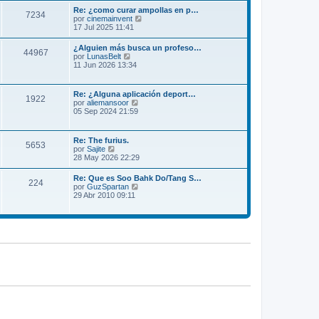
m
l
Re: ¿como curar ampollas en p…
e
7234
t
V
por
cinemainvent
n
i
e
17 Jul 2025 11:41
s
m
r
a
o
ú
j
¿Alguien más busca un profeso…
m
44967
l
e
V
por
LunasBelt
e
t
e
11 Jun 2026 13:34
n
i
r
s
m
ú
a
o
l
j
Re: ¿Alguna aplicación deport…
m
1922
t
e
V
por
aliemansoor
e
i
e
05 Sep 2024 21:59
n
m
r
s
o
ú
a
m
l
j
Re: The furius.
e
5653
t
e
V
por
Sajite
n
i
e
28 May 2026 22:29
s
m
r
a
o
ú
j
Re: Que es Soo Bahk Do/Tang S…
m
224
l
e
V
por
GuzSpartan
e
t
e
29 Abr 2010 09:11
n
i
r
s
m
ú
a
o
l
j
m
t
e
e
i
n
m
s
o
a
m
j
e
e
n
s
a
j
e