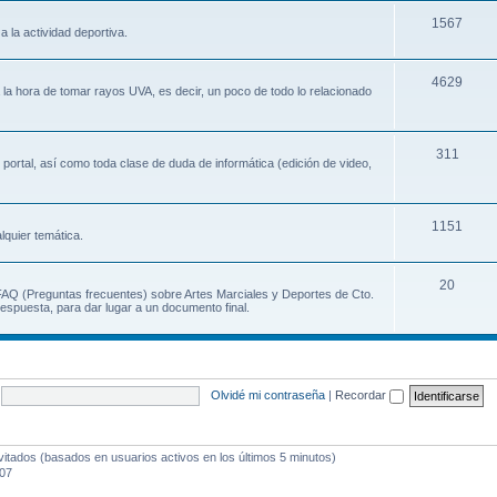
1567
a la actividad deportiva.
4629
a la hora de tomar rayos UVA, es decir, un poco de todo lo relacionado
311
 portal, así como toda clase de duda de informática (edición de video,
1151
lquier temática.
20
 FAQ (Preguntas frecuentes) sobre Artes Marciales y Deportes de Cto.
espuesta, para dar lugar a un documento final.
Olvidé mi contraseña
|
Recordar
vitados (basados en usuarios activos en los últimos 5 minutos)
:07