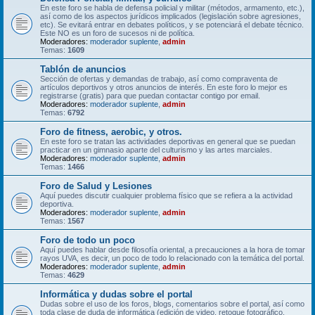
En este foro se habla de defensa policial y militar (métodos, armamento, etc.),
así como de los aspectos jurídicos implicados (legislación sobre agresiones,
etc). Se evitará entrar en debates políticos, y se potenciará el debate técnico.
Este NO es un foro de sucesos ni de política.
Moderadores:
moderador suplente
,
admin
Temas:
1609
Tablón de anuncios
Sección de ofertas y demandas de trabajo, así como compraventa de
artículos deportivos y otros anuncios de interés. En este foro lo mejor es
registrarse (gratis) para que puedan contactar contigo por email.
Moderadores:
moderador suplente
,
admin
Temas:
6792
Foro de fitness, aerobic, y otros.
En este foro se tratan las actividades deportivas en general que se puedan
practicar en un gimnasio aparte del culturismo y las artes marciales.
Moderadores:
moderador suplente
,
admin
Temas:
1466
Foro de Salud y Lesiones
Aquí puedes discutir cualquier problema físico que se refiera a la actividad
deportiva.
Moderadores:
moderador suplente
,
admin
Temas:
1567
Foro de todo un poco
Aquí puedes hablar desde filosofía oriental, a precauciones a la hora de tomar
rayos UVA, es decir, un poco de todo lo relacionado con la temática del portal.
Moderadores:
moderador suplente
,
admin
Temas:
4629
Informática y dudas sobre el portal
Dudas sobre el uso de los foros, blogs, comentarios sobre el portal, así como
toda clase de duda de informática (edición de video, retoque fotográfico,