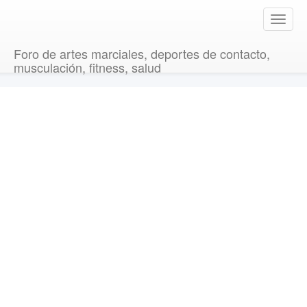
T
o
g
Foro de artes marciales, deportes de contacto,
g
musculación, fitness, salud
l
e
n
a
v
i
g
a
t
i
o
n