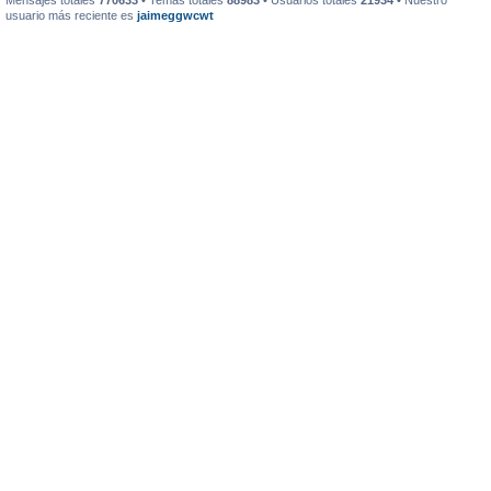
Mensajes totales
770633
• Temas totales
88983
• Usuarios totales
21934
• Nuestro
usuario más reciente es
jaimeggwcwt