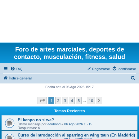
Foro de artes marciales, deportes de
contacto, musculación, fitness, salud
FAQ
Registrarse
Identificarse
B
Índice general
u
Fecha actual 06 Ago 2026 15:17
s
Página
1
de
10
1
2
3
4
5
10
Siguiente
c
…
a
Temas Recientes
r
El kenpo no sirve?
Último mensaje por
edubond
«
06 Ago 2026 15:15
Respuestas:
4
Curso de introducción al sparring en wing tsun (En Maddrid)