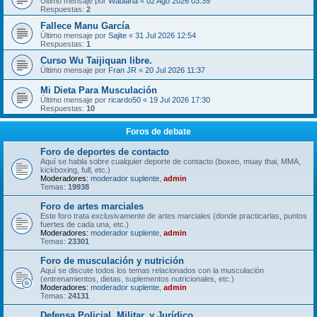
Último mensaje por
Wadiana
«
02 Ago 2026 03:39
Respuestas:
2
Fallece Manu García
Último mensaje por
Sajite
«
31 Jul 2026 12:54
Respuestas:
1
Curso Wu Taijiquan libre.
Último mensaje por
Fran JR
«
20 Jul 2026 11:37
Mi Dieta Para Musculación
Último mensaje por
ricardo50
«
19 Jul 2026 17:30
Respuestas:
10
Foros de debate
Foro de deportes de contacto
Aquí se habla sobre cualquier deporte de contacto (boxeo, muay thai, MMA,
kickboxing, full, etc.)
Moderadores:
moderador suplente
,
admin
Temas:
19938
Foro de artes marciales
Este foro trata exclusivamente de artes marciales (donde practicarlas, puntos
fuertes de cada una, etc.)
Moderadores:
moderador suplente
,
admin
Temas:
23301
Foro de musculación y nutrición
Aquí se discute todos los temas relacionados con la musculación
(entrenamientos, dietas, suplementos nutricionales, etc.)
Moderadores:
moderador suplente
,
admin
Temas:
24131
Defensa Policial, Militar, y Jurídico