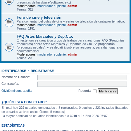
preguntas de hardware/software, etc.)
Moderadores:
moderador suplente
,
admin
Temas:
311
Foro de cine y televisión
Para comentar películas de cine y series de televisión de cualquier temática.
Moderadores:
moderador suplente
,
admin
Temas:
1151
FAQ Artes Marciales y Dep.Cto.
En este foro se creará un grupo de trabajo para crear unas FAQ (Preguntas
frecuentes) sobre Artes Marciales y Deportes de Cto. Se propondrán
"preguntas usuales", y se debatirá sobre su respuesta, para dar lugar a un
documento final.
Moderadores:
moderador suplente
,
admin
Temas:
20
IDENTIFICARSE
•
REGISTRARSE
Nombre de Usuario:
Contraseña:
Olvidé mi contraseña
Recordar
¿QUIÉN ESTÁ CONECTADO?
En total hay
229
usuarios conectados :: 8 registrados, 0 ocultos y 221 invitados (basados
en usuarios activos en los últimos 5 minutos)
La mayor cantidad de usuarios identificados fue
3010
el 14 Ene 2026 07:07
ESTADÍSTICAS