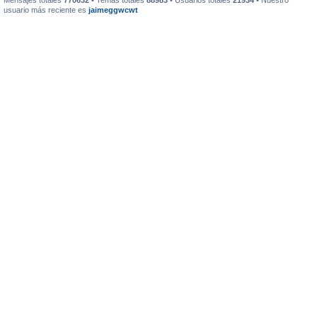
Mensajes totales
770632
• Temas totales
88983
• Usuarios totales
21934
• Nuestro
usuario más reciente es
jaimeggwcwt