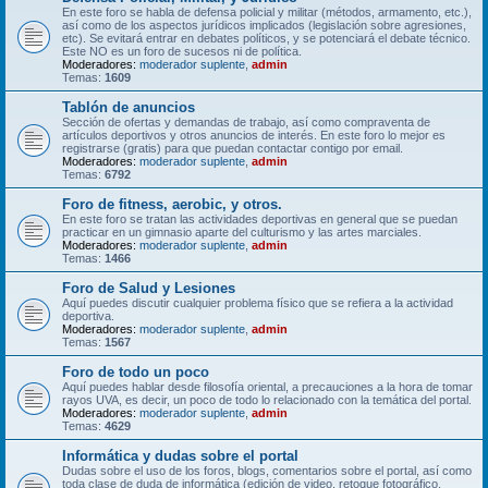
En este foro se habla de defensa policial y militar (métodos, armamento, etc.),
así como de los aspectos jurídicos implicados (legislación sobre agresiones,
etc). Se evitará entrar en debates políticos, y se potenciará el debate técnico.
Este NO es un foro de sucesos ni de política.
Moderadores:
moderador suplente
,
admin
Temas:
1609
Tablón de anuncios
Sección de ofertas y demandas de trabajo, así como compraventa de
artículos deportivos y otros anuncios de interés. En este foro lo mejor es
registrarse (gratis) para que puedan contactar contigo por email.
Moderadores:
moderador suplente
,
admin
Temas:
6792
Foro de fitness, aerobic, y otros.
En este foro se tratan las actividades deportivas en general que se puedan
practicar en un gimnasio aparte del culturismo y las artes marciales.
Moderadores:
moderador suplente
,
admin
Temas:
1466
Foro de Salud y Lesiones
Aquí puedes discutir cualquier problema físico que se refiera a la actividad
deportiva.
Moderadores:
moderador suplente
,
admin
Temas:
1567
Foro de todo un poco
Aquí puedes hablar desde filosofía oriental, a precauciones a la hora de tomar
rayos UVA, es decir, un poco de todo lo relacionado con la temática del portal.
Moderadores:
moderador suplente
,
admin
Temas:
4629
Informática y dudas sobre el portal
Dudas sobre el uso de los foros, blogs, comentarios sobre el portal, así como
toda clase de duda de informática (edición de video, retoque fotográfico,