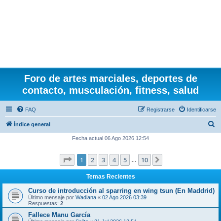
Foro de artes marciales, deportes de
contacto, musculación, fitness, salud
FAQ
Registrarse
Identificarse
B
Índice general
u
Fecha actual 06 Ago 2026 12:54
s
Página
1
de
10
1
2
3
4
5
10
Siguiente
c
…
a
Temas Recientes
r
Curso de introducción al sparring en wing tsun (En Maddrid)
Último mensaje por
Wadiana
«
02 Ago 2026 03:39
Respuestas:
2
Fallece Manu García