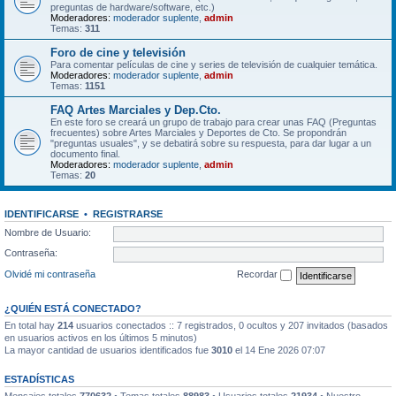
preguntas de hardware/software, etc.)
Moderadores:
moderador suplente
,
admin
Temas:
311
Foro de cine y televisión
Para comentar películas de cine y series de televisión de cualquier temática.
Moderadores:
moderador suplente
,
admin
Temas:
1151
FAQ Artes Marciales y Dep.Cto.
En este foro se creará un grupo de trabajo para crear unas FAQ (Preguntas
frecuentes) sobre Artes Marciales y Deportes de Cto. Se propondrán
"preguntas usuales", y se debatirá sobre su respuesta, para dar lugar a un
documento final.
Moderadores:
moderador suplente
,
admin
Temas:
20
IDENTIFICARSE
•
REGISTRARSE
Nombre de Usuario:
Contraseña:
Olvidé mi contraseña
Recordar
¿QUIÉN ESTÁ CONECTADO?
En total hay
214
usuarios conectados :: 7 registrados, 0 ocultos y 207 invitados (basados
en usuarios activos en los últimos 5 minutos)
La mayor cantidad de usuarios identificados fue
3010
el 14 Ene 2026 07:07
ESTADÍSTICAS