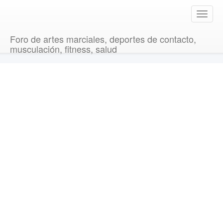
T
o
g
Foro de artes marciales, deportes de contacto,
g
musculación, fitness, salud
l
e
n
a
v
i
g
a
t
i
o
n