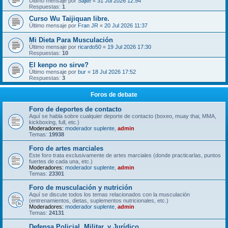
Último mensaje por
Sajite
«
31 Jul 2026 12:54
Respuestas:
1
Curso Wu Taijiquan libre.
Último mensaje por
Fran JR
«
20 Jul 2026 11:37
Mi Dieta Para Musculación
Último mensaje por
ricardo50
«
19 Jul 2026 17:30
Respuestas:
10
El kenpo no sirve?
Último mensaje por
bur
«
18 Jul 2026 17:52
Respuestas:
3
Foros de debate
Foro de deportes de contacto
Aquí se habla sobre cualquier deporte de contacto (boxeo, muay thai, MMA,
kickboxing, full, etc.)
Moderadores:
moderador suplente
,
admin
Temas:
19938
Foro de artes marciales
Este foro trata exclusivamente de artes marciales (donde practicarlas, puntos
fuertes de cada una, etc.)
Moderadores:
moderador suplente
,
admin
Temas:
23301
Foro de musculación y nutrición
Aquí se discute todos los temas relacionados con la musculación
(entrenamientos, dietas, suplementos nutricionales, etc.)
Moderadores:
moderador suplente
,
admin
Temas:
24131
Defensa Policial, Militar, y Jurídico