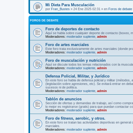
Mi Dieta Para Musculación
por
Fran_Bustes
» 24 Ene 2025 02:31 » en
Foros de debate
FOROS DE DEBATE
Foro de deportes de contacto
Aquí se habla sobre cualquier deporte de contacto (boxeo, mu
Moderadores:
moderador suplente
,
admin
Foro de artes marciales
Este foro trata exclusivamente de artes marciales (donde pra
Moderadores:
moderador suplente
,
admin
Foro de musculación y nutrición
Aquí se discute todos los temas relacionados con la musculac
Moderadores:
moderador suplente
,
admin
Defensa Policial, Militar, y Jurídico
En este foro se habla de defensa policial y militar (métodos,
(legislación sobre agresiones, etc). Se evitará entrar en deb
sucesos ni de política.
Moderadores:
moderador suplente
,
admin
Tablón de anuncios
Sección de ofertas y demandas de trabajo, así como comprave
lo mejor es registrarse (gratis) para que puedan contactar co
Moderadores:
moderador suplente
,
admin
Foro de fitness, aerobic, y otros.
En este foro se tratan las actividades deportivas en general 
marciales.
Moderadores:
moderador suplente
,
admin