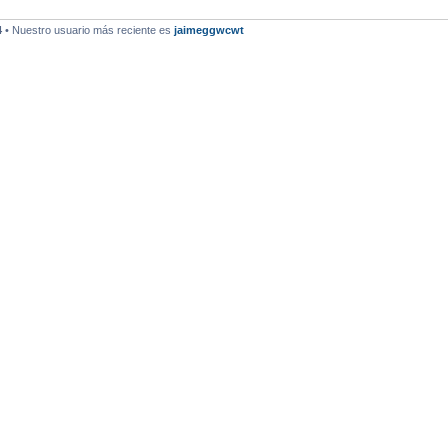
4
• Nuestro usuario más reciente es
jaimeggwcwt