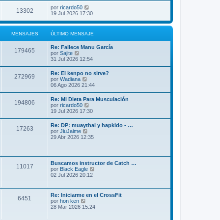
por
ricardo50
13302
19 Jul 2026 17:30
MENSAJES
ÚLTIMO MENSAJE
Re: Fallece Manu García
179465
V
por
Sajite
e
31 Jul 2026 12:54
r
ú
Re: El kenpo no sirve?
272969
l
V
por
Wadiana
t
e
06 Ago 2026 21:44
i
r
m
ú
Re: Mi Dieta Para Musculación
o
194806
l
V
por
ricardo50
m
t
e
19 Jul 2026 17:30
e
i
r
n
m
ú
s
Re: DP: muaythai y hapkido - …
o
17263
l
a
V
por
JiuJaime
m
t
j
e
29 Abr 2026 12:35
e
i
e
r
n
m
ú
s
o
l
a
m
t
j
Buscamos instructor de Catch …
e
11017
i
e
V
por
Black Eagle
n
m
e
02 Jul 2026 20:12
s
o
r
a
m
ú
j
e
l
e
Re: Iniciarme en el CrossFit
n
6451
t
V
por
hon ken
s
i
e
28 Mar 2026 15:24
a
m
r
j
o
ú
e