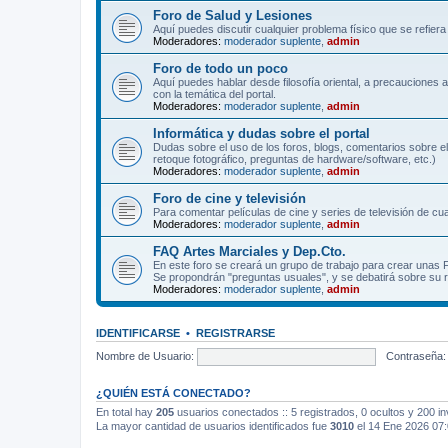
Foro de Salud y Lesiones
Aquí puedes discutir cualquier problema físico que se refiera 
Moderadores:
moderador suplente
,
admin
Foro de todo un poco
Aquí puedes hablar desde filosofía oriental, a precauciones 
con la temática del portal.
Moderadores:
moderador suplente
,
admin
Informática y dudas sobre el portal
Dudas sobre el uso de los foros, blogs, comentarios sobre el
retoque fotográfico, preguntas de hardware/software, etc.)
Moderadores:
moderador suplente
,
admin
Foro de cine y televisión
Para comentar películas de cine y series de televisión de cua
Moderadores:
moderador suplente
,
admin
FAQ Artes Marciales y Dep.Cto.
En este foro se creará un grupo de trabajo para crear unas
Se propondrán "preguntas usuales", y se debatirá sobre su r
Moderadores:
moderador suplente
,
admin
IDENTIFICARSE
•
REGISTRARSE
Nombre de Usuario:
Contraseña:
¿QUIÉN ESTÁ CONECTADO?
En total hay
205
usuarios conectados :: 5 registrados, 0 ocultos y 200 in
La mayor cantidad de usuarios identificados fue
3010
el 14 Ene 2026 07