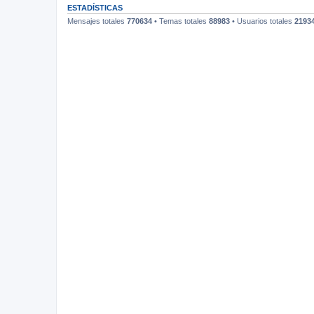
ESTADÍSTICAS
Mensajes totales
770634
• Temas totales
88983
• Usuarios totales
2193