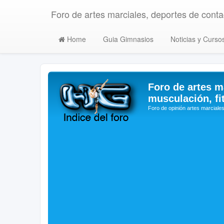
Foro de artes marciales, deportes de contac
Home
Guia Gimnasios
Noticias y Curso
Foro de artes m
musculación, fi
Foro de opinión artes marciales