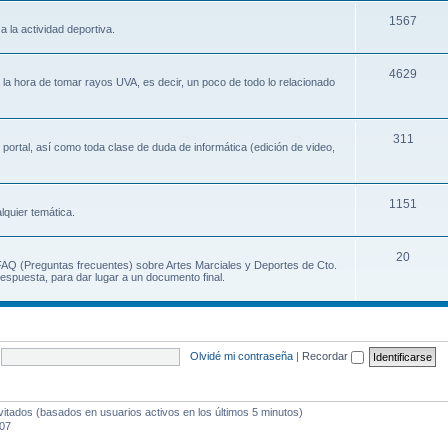
1567
a la actividad deportiva.
4629
a la hora de tomar rayos UVA, es decir, un poco de todo lo relacionado
311
 portal, así como toda clase de duda de informática (edición de video,
1151
lquier temática.
20
 FAQ (Preguntas frecuentes) sobre Artes Marciales y Deportes de Cto.
espuesta, para dar lugar a un documento final.
Olvidé mi contraseña
|
Recordar
vitados (basados en usuarios activos en los últimos 5 minutos)
:07