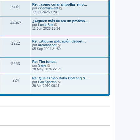
m
l
Re: ¿como curar ampollas en p…
e
7234
t
V
por
cinemainvent
n
i
e
17 Jul 2025 11:41
s
m
r
a
o
ú
j
¿Alguien más busca un profeso…
m
44967
l
e
V
por
LunasBelt
e
t
e
11 Jun 2026 13:34
n
i
r
s
m
ú
a
o
l
j
Re: ¿Alguna aplicación deport…
m
1922
t
e
V
por
aliemansoor
e
i
e
05 Sep 2024 21:59
n
m
r
s
o
ú
a
m
l
j
Re: The furius.
e
5653
t
e
V
por
Sajite
n
i
e
28 May 2026 22:29
s
m
r
a
o
ú
j
Re: Que es Soo Bahk Do/Tang S…
m
224
l
e
V
por
GuzSpartan
e
t
e
29 Abr 2010 09:11
n
i
r
s
m
ú
a
o
l
j
m
t
e
e
i
n
m
s
o
a
m
j
e
e
n
s
a
j
e