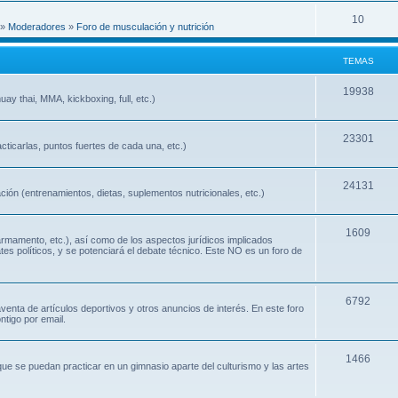
10
»
Moderadores
»
Foro de musculación y nutrición
TEMAS
19938
ay thai, MMA, kickboxing, full, etc.)
23301
cticarlas, puntos fuertes de cada una, etc.)
24131
ión (entrenamientos, dietas, suplementos nutricionales, etc.)
1609
 armamento, etc.), así como de los aspectos jurídicos implicados
ates políticos, y se potenciará el debate técnico. Este NO es un foro de
6792
nta de artículos deportivos y otros anuncios de interés. En este foro
ntigo por email.
1466
que se puedan practicar en un gimnasio aparte del culturismo y las artes