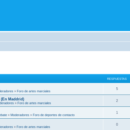
RESPUESTAS
5
eradores
»
Foro de artes marciales
 (En Maddrid)
2
deradores
»
Foro de artes marciales
1
ebate
»
Moderadores
»
Foro de deportes de contacto
0
eradores
»
Foro de artes marciales