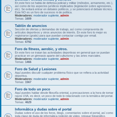
En este foro se habla de defensa policial y militar (métodos, armamento, etc.),
así como de los aspectos jurídicos implicados (legislación sobre agresiones,
etc). Se evitará entrar en debates políticos, y se potenciará el debate técnico.
Este NO es un foro de sucesos ni de política.
Moderadores:
moderador suplente
,
admin
Temas:
1609
Tablón de anuncios
Sección de ofertas y demandas de trabajo, así como compraventa de
artículos deportivos y otros anuncios de interés. En este foro lo mejor es
registrarse (gratis) para que puedan contactar contigo por email.
Moderadores:
moderador suplente
,
admin
Temas:
6792
Foro de fitness, aerobic, y otros.
En este foro se tratan las actividades deportivas en general que se puedan
practicar en un gimnasio aparte del culturismo y las artes marciales.
Moderadores:
moderador suplente
,
admin
Temas:
1466
Foro de Salud y Lesiones
Aquí puedes discutir cualquier problema físico que se refiera a la actividad
deportiva.
Moderadores:
moderador suplente
,
admin
Temas:
1567
Foro de todo un poco
Aquí puedes hablar desde filosofía oriental, a precauciones a la hora de tomar
rayos UVA, es decir, un poco de todo lo relacionado con la temática del portal.
Moderadores:
moderador suplente
,
admin
Temas:
4629
Informática y dudas sobre el portal
Dudas sobre el uso de los foros, blogs, comentarios sobre el portal, así como
toda clase de duda de informática (edición de video, retoque fotográfico,