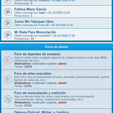
Último mensaje por
Wadiana
«
02 Ago 2026 03:39
Respuestas:
2
Fallece Manu García
Último mensaje por
Sajite
«
31 Jul 2026 12:54
Respuestas:
1
Curso Wu Taijiquan libre.
Último mensaje por
Fran JR
«
20 Jul 2026 11:37
Mi Dieta Para Musculación
Último mensaje por
ricardo50
«
19 Jul 2026 17:30
Respuestas:
10
Foros de debate
Foro de deportes de contacto
Aquí se habla sobre cualquier deporte de contacto (boxeo, muay thai, MMA,
kickboxing, full, etc.)
Moderadores:
moderador suplente
,
admin
Temas:
19938
Foro de artes marciales
Este foro trata exclusivamente de artes marciales (donde practicarlas, puntos
fuertes de cada una, etc.)
Moderadores:
moderador suplente
,
admin
Temas:
23301
Foro de musculación y nutrición
Aquí se discute todos los temas relacionados con la musculación
(entrenamientos, dietas, suplementos nutricionales, etc.)
Moderadores:
moderador suplente
,
admin
Temas:
24131
Defensa Policial, Militar, y Jurídico