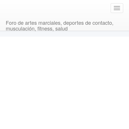
T
o
g
Foro de artes marciales, deportes de contacto,
g
musculación, fitness, salud
l
e
n
a
v
i
g
a
t
i
o
n