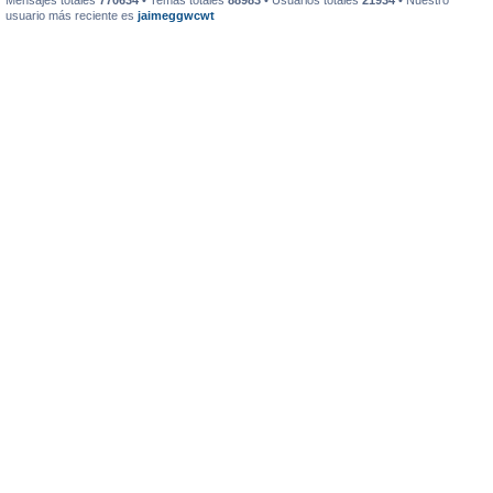
Mensajes totales
770634
• Temas totales
88983
• Usuarios totales
21934
• Nuestro
usuario más reciente es
jaimeggwcwt