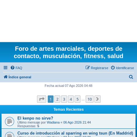
Foro de artes marciales, deportes de
contacto, musculación, fitness, salud
FAQ
Registrarse
Identificarse
B
Índice general
u
Fecha actual 07 Ago 2026 04:48
s
Página
1
de
10
1
2
3
4
5
10
Siguiente
c
…
a
Temas Recientes
r
El kenpo no sirve?
Último mensaje por
Wadiana
«
06 Ago 2026 21:44
Respuestas:
5
Curso de introducción al sparring en wing tsun (En Maddrid)