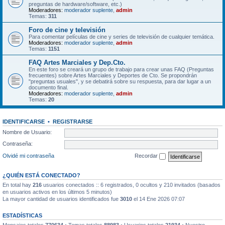
preguntas de hardware/software, etc.)
Moderadores:
moderador suplente
,
admin
Temas:
311
Foro de cine y televisión
Para comentar películas de cine y series de televisión de cualquier temática.
Moderadores:
moderador suplente
,
admin
Temas:
1151
FAQ Artes Marciales y Dep.Cto.
En este foro se creará un grupo de trabajo para crear unas FAQ (Preguntas
frecuentes) sobre Artes Marciales y Deportes de Cto. Se propondrán
"preguntas usuales", y se debatirá sobre su respuesta, para dar lugar a un
documento final.
Moderadores:
moderador suplente
,
admin
Temas:
20
IDENTIFICARSE
•
REGISTRARSE
Nombre de Usuario:
Contraseña:
Olvidé mi contraseña
Recordar
¿QUIÉN ESTÁ CONECTADO?
En total hay
216
usuarios conectados :: 6 registrados, 0 ocultos y 210 invitados (basados
en usuarios activos en los últimos 5 minutos)
La mayor cantidad de usuarios identificados fue
3010
el 14 Ene 2026 07:07
ESTADÍSTICAS