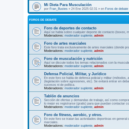
Mi Dieta Para Musculación
por
Fran_Bustes
» 24 Ene 2025 02:31 » en
Foros de debate
FOROS DE DEBATE
Foro de deportes de contacto
Aquí se habla sobre cualquier deporte de contacto (boxeo, mu
Moderadores:
moderador suplente
,
admin
Foro de artes marciales
Este foro trata exclusivamente de artes marciales (donde pra
Moderadores:
moderador suplente
,
admin
Foro de musculación y nutrición
Aquí se discute todos los temas relacionados con la musculac
Moderadores:
moderador suplente
,
admin
Defensa Policial, Militar, y Jurídico
En este foro se habla de defensa policial y militar (métodos,
(legislación sobre agresiones, etc). Se evitará entrar en deb
sucesos ni de política.
Moderadores:
moderador suplente
,
admin
Tablón de anuncios
Sección de ofertas y demandas de trabajo, así como comprave
lo mejor es registrarse (gratis) para que puedan contactar co
Moderadores:
moderador suplente
,
admin
Foro de fitness, aerobic, y otros.
En este foro se tratan las actividades deportivas en general 
marciales.
Moderadores:
moderador suplente
,
admin