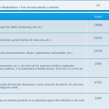
10
»
Moderadores
»
Foro de musculación y nutrición
TEMAS
19938
ay thai, MMA, kickboxing, full, etc.)
23301
cticarlas, puntos fuertes de cada una, etc.)
24131
ión (entrenamientos, dietas, suplementos nutricionales, etc.)
1609
 armamento, etc.), así como de los aspectos jurídicos implicados
ates políticos, y se potenciará el debate técnico. Este NO es un foro de
6792
nta de artículos deportivos y otros anuncios de interés. En este foro
ntigo por email.
1466
que se puedan practicar en un gimnasio aparte del culturismo y las artes