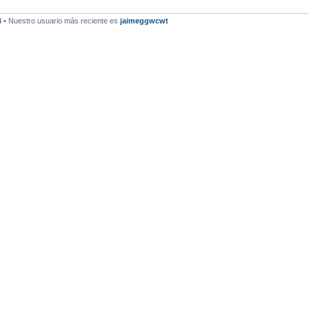
4
• Nuestro usuario más reciente es
jaimeggwcwt