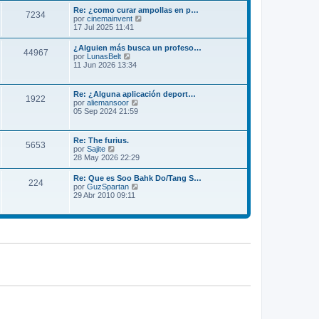
m
l
Re: ¿como curar ampollas en p…
e
7234
t
V
por
cinemainvent
n
i
e
17 Jul 2025 11:41
s
m
r
a
o
ú
j
¿Alguien más busca un profeso…
m
44967
l
e
V
por
LunasBelt
e
t
e
11 Jun 2026 13:34
n
i
r
s
m
ú
a
o
l
j
Re: ¿Alguna aplicación deport…
m
1922
t
e
V
por
aliemansoor
e
i
e
05 Sep 2024 21:59
n
m
r
s
o
ú
a
m
l
j
Re: The furius.
e
5653
t
e
V
por
Sajite
n
i
e
28 May 2026 22:29
s
m
r
a
o
ú
j
Re: Que es Soo Bahk Do/Tang S…
m
224
l
e
V
por
GuzSpartan
e
t
e
29 Abr 2010 09:11
n
i
r
s
m
ú
a
o
l
j
m
t
e
e
i
n
m
s
o
a
m
j
e
e
n
s
a
j
e