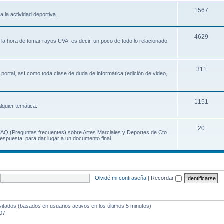
1567
a la actividad deportiva.
4629
a la hora de tomar rayos UVA, es decir, un poco de todo lo relacionado
311
 portal, así como toda clase de duda de informática (edición de video,
1151
lquier temática.
20
 FAQ (Preguntas frecuentes) sobre Artes Marciales y Deportes de Cto.
espuesta, para dar lugar a un documento final.
Olvidé mi contraseña
|
Recordar
vitados (basados en usuarios activos en los últimos 5 minutos)
:07