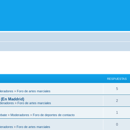
RESPUESTAS
5
eradores
»
Foro de artes marciales
 (En Maddrid)
2
deradores
»
Foro de artes marciales
1
ebate
»
Moderadores
»
Foro de deportes de contacto
0
eradores
»
Foro de artes marciales