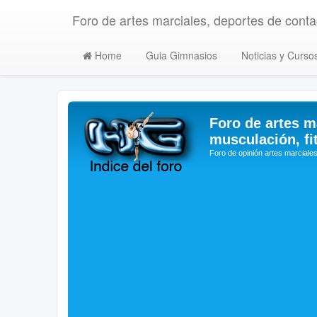
Foro de artes marciales, deportes de contac
Home
Guia Gimnasios
Noticias y Curso
Foro de artes m
musculación, fi
Foro de opinión artes marciales