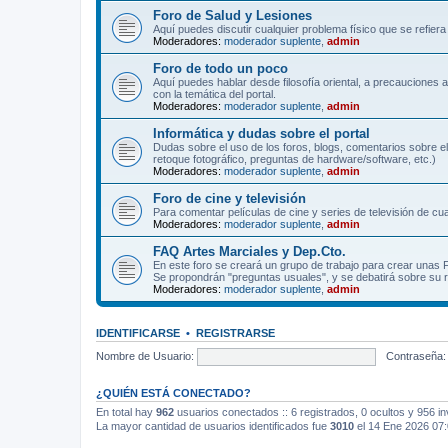
Foro de Salud y Lesiones
Aquí puedes discutir cualquier problema físico que se refiera 
Moderadores:
moderador suplente
,
admin
Foro de todo un poco
Aquí puedes hablar desde filosofía oriental, a precauciones 
con la temática del portal.
Moderadores:
moderador suplente
,
admin
Informática y dudas sobre el portal
Dudas sobre el uso de los foros, blogs, comentarios sobre el
retoque fotográfico, preguntas de hardware/software, etc.)
Moderadores:
moderador suplente
,
admin
Foro de cine y televisión
Para comentar películas de cine y series de televisión de cua
Moderadores:
moderador suplente
,
admin
FAQ Artes Marciales y Dep.Cto.
En este foro se creará un grupo de trabajo para crear unas
Se propondrán "preguntas usuales", y se debatirá sobre su r
Moderadores:
moderador suplente
,
admin
IDENTIFICARSE
•
REGISTRARSE
Nombre de Usuario:
Contraseña:
¿QUIÉN ESTÁ CONECTADO?
En total hay
962
usuarios conectados :: 6 registrados, 0 ocultos y 956 in
La mayor cantidad de usuarios identificados fue
3010
el 14 Ene 2026 07