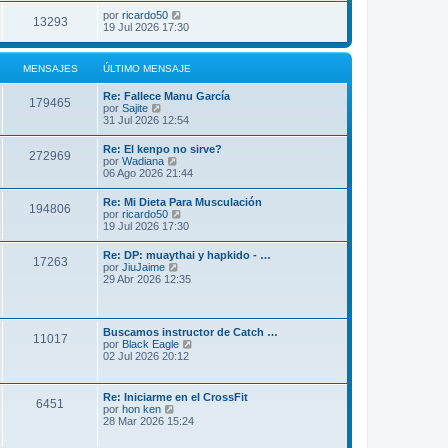
por
ricardo50
13293
19 Jul 2026 17:30
MENSAJES
ÚLTIMO MENSAJE
Re: Fallece Manu García
179465
V
por
Sajite
e
31 Jul 2026 12:54
r
ú
Re: El kenpo no sirve?
272969
l
V
por
Wadiana
t
e
06 Ago 2026 21:44
i
r
m
ú
Re: Mi Dieta Para Musculación
o
194806
l
V
por
ricardo50
m
t
e
19 Jul 2026 17:30
e
i
r
n
m
ú
s
Re: DP: muaythai y hapkido - …
o
17263
l
a
V
por
JiuJaime
m
t
j
e
29 Abr 2026 12:35
e
i
e
r
n
m
ú
s
o
l
a
m
t
j
Buscamos instructor de Catch …
e
11017
i
e
V
por
Black Eagle
n
m
e
02 Jul 2026 20:12
s
o
r
a
m
ú
j
e
l
e
Re: Iniciarme en el CrossFit
n
6451
t
V
por
hon ken
s
i
e
28 Mar 2026 15:24
a
m
r
j
o
ú
e