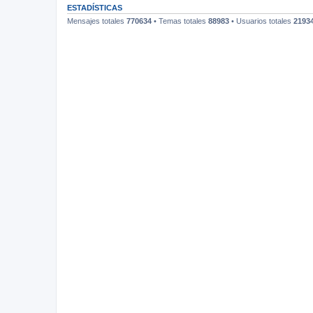
ESTADÍSTICAS
Mensajes totales
770634
• Temas totales
88983
• Usuarios totales
2193