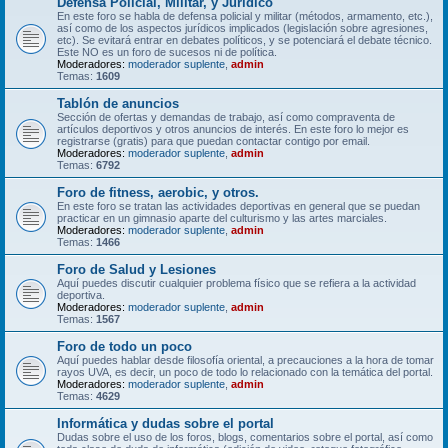
Defensa Policial, Militar, y Jurídico
En este foro se habla de defensa policial y militar (métodos, armamento, etc.),
así como de los aspectos jurídicos implicados (legislación sobre agresiones,
etc). Se evitará entrar en debates políticos, y se potenciará el debate técnico.
Este NO es un foro de sucesos ni de política.
Moderadores:
moderador suplente
,
admin
Temas:
1609
Tablón de anuncios
Sección de ofertas y demandas de trabajo, así como compraventa de
artículos deportivos y otros anuncios de interés. En este foro lo mejor es
registrarse (gratis) para que puedan contactar contigo por email.
Moderadores:
moderador suplente
,
admin
Temas:
6792
Foro de fitness, aerobic, y otros.
En este foro se tratan las actividades deportivas en general que se puedan
practicar en un gimnasio aparte del culturismo y las artes marciales.
Moderadores:
moderador suplente
,
admin
Temas:
1466
Foro de Salud y Lesiones
Aquí puedes discutir cualquier problema físico que se refiera a la actividad
deportiva.
Moderadores:
moderador suplente
,
admin
Temas:
1567
Foro de todo un poco
Aquí puedes hablar desde filosofía oriental, a precauciones a la hora de tomar
rayos UVA, es decir, un poco de todo lo relacionado con la temática del portal.
Moderadores:
moderador suplente
,
admin
Temas:
4629
Informática y dudas sobre el portal
Dudas sobre el uso de los foros, blogs, comentarios sobre el portal, así como