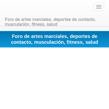
T
o
g
Foro de artes marciales, deportes de contacto,
g
musculación, fitness, salud
l
e
Foro de artes marciales, deportes de
n
a
contacto, musculación, fitness, salud
v
i
g
a
t
i
o
n