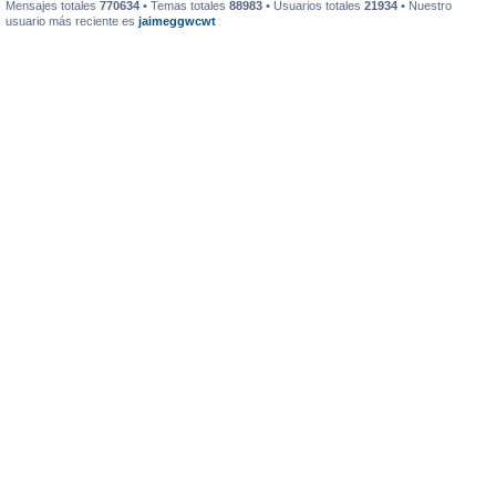
Mensajes totales
770634
• Temas totales
88983
• Usuarios totales
21934
• Nuestro
usuario más reciente es
jaimeggwcwt