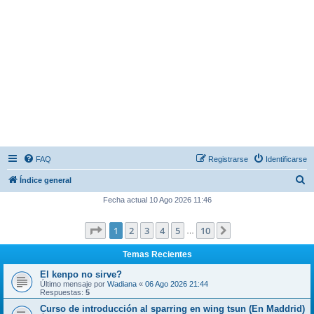
FAQ
Registrarse
Identificarse
B
Índice general
u
Fecha actual 10 Ago 2026 11:46
s
Página
1
de
10
1
2
3
4
5
10
Siguiente
c
…
a
Temas Recientes
r
El kenpo no sirve?
Último mensaje por
Wadiana
«
06 Ago 2026 21:44
Respuestas:
5
Curso de introducción al sparring en wing tsun (En Maddrid)