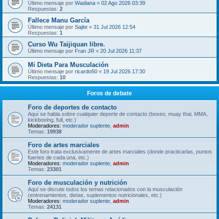
Último mensaje por
Wadiana
«
02 Ago 2026 03:39
Respuestas:
2
Fallece Manu García
Último mensaje por
Sajite
«
31 Jul 2026 12:54
Respuestas:
1
Curso Wu Taijiquan libre.
Último mensaje por
Fran JR
«
20 Jul 2026 11:37
Mi Dieta Para Musculación
Último mensaje por
ricardo50
«
19 Jul 2026 17:30
Respuestas:
10
Foros de debate
Foro de deportes de contacto
Aquí se habla sobre cualquier deporte de contacto (boxeo, muay thai, MMA,
kickboxing, full, etc.)
Moderadores:
moderador suplente
,
admin
Temas:
19938
Foro de artes marciales
Este foro trata exclusivamente de artes marciales (donde practicarlas, puntos
fuertes de cada una, etc.)
Moderadores:
moderador suplente
,
admin
Temas:
23301
Foro de musculación y nutrición
Aquí se discute todos los temas relacionados con la musculación
(entrenamientos, dietas, suplementos nutricionales, etc.)
Moderadores:
moderador suplente
,
admin
Temas:
24131