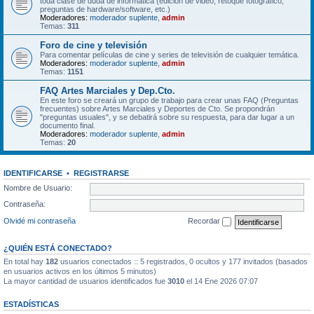
toda clase de duda de informática (edición de video, retoque fotográfico,
preguntas de hardware/software, etc.)
Moderadores:
moderador suplente
,
admin
Temas:
311
Foro de cine y televisión
Para comentar películas de cine y series de televisión de cualquier temática.
Moderadores:
moderador suplente
,
admin
Temas:
1151
FAQ Artes Marciales y Dep.Cto.
En este foro se creará un grupo de trabajo para crear unas FAQ (Preguntas
frecuentes) sobre Artes Marciales y Deportes de Cto. Se propondrán
"preguntas usuales", y se debatirá sobre su respuesta, para dar lugar a un
documento final.
Moderadores:
moderador suplente
,
admin
Temas:
20
IDENTIFICARSE
•
REGISTRARSE
Nombre de Usuario:
Contraseña:
Olvidé mi contraseña
Recordar
¿QUIÉN ESTÁ CONECTADO?
En total hay
182
usuarios conectados :: 5 registrados, 0 ocultos y 177 invitados (basados
en usuarios activos en los últimos 5 minutos)
La mayor cantidad de usuarios identificados fue
3010
el 14 Ene 2026 07:07
ESTADÍSTICAS