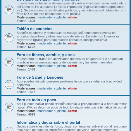
En este foro se habla de defensa policial y militar (métodos, armamento, etc.),
así como de los aspectos jurídicos implicados (legislación sobre agresiones,
etc). Se evitará entrar en debates políticos, y se potenciará el debate técnico.
Este NO es un foro de sucesos ni de política.
Moderadores:
moderador suplente
,
admin
Temas:
1609
Tablón de anuncios
Sección de ofertas y demandas de trabajo, así como compraventa de
artículos deportivos y otros anuncios de interés. En este foro lo mejor es
registrarse (gratis) para que puedan contactar contigo por email.
Moderadores:
moderador suplente
,
admin
Temas:
6792
Foro de fitness, aerobic, y otros.
En este foro se tratan las actividades deportivas en general que se puedan
practicar en un gimnasio aparte del culturismo y las artes marciales.
Moderadores:
moderador suplente
,
admin
Temas:
1466
Foro de Salud y Lesiones
Aquí puedes discutir cualquier problema físico que se refiera a la actividad
deportiva.
Moderadores:
moderador suplente
,
admin
Temas:
1567
Foro de todo un poco
Aquí puedes hablar desde filosofía oriental, a precauciones a la hora de tomar
rayos UVA, es decir, un poco de todo lo relacionado con la temática del portal.
Moderadores:
moderador suplente
,
admin
Temas:
4629
Informática y dudas sobre el portal
Dudas sobre el uso de los foros, blogs, comentarios sobre el portal, así como
toda clase de duda de informática (edición de video, retoque fotográfico,