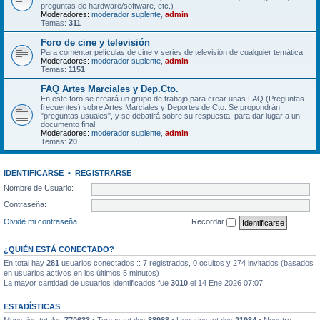
preguntas de hardware/software, etc.)
Moderadores:
moderador suplente
,
admin
Temas:
311
Foro de cine y televisión
Para comentar películas de cine y series de televisión de cualquier temática.
Moderadores:
moderador suplente
,
admin
Temas:
1151
FAQ Artes Marciales y Dep.Cto.
En este foro se creará un grupo de trabajo para crear unas FAQ (Preguntas
frecuentes) sobre Artes Marciales y Deportes de Cto. Se propondrán
"preguntas usuales", y se debatirá sobre su respuesta, para dar lugar a un
documento final.
Moderadores:
moderador suplente
,
admin
Temas:
20
IDENTIFICARSE
•
REGISTRARSE
Nombre de Usuario:
Contraseña:
Olvidé mi contraseña
Recordar
¿QUIÉN ESTÁ CONECTADO?
En total hay
281
usuarios conectados :: 7 registrados, 0 ocultos y 274 invitados (basados
en usuarios activos en los últimos 5 minutos)
La mayor cantidad de usuarios identificados fue
3010
el 14 Ene 2026 07:07
ESTADÍSTICAS