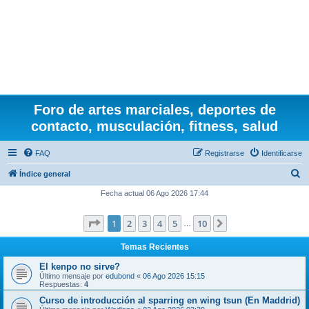
Foro de artes marciales, deportes de
contacto, musculación, fitness, salud
FAQ
Registrarse
Identificarse
B
Índice general
u
Fecha actual 06 Ago 2026 17:44
s
Página
1
de
10
1
2
3
4
5
10
Siguiente
c
…
a
Temas Recientes
r
El kenpo no sirve?
Último mensaje por
edubond
«
06 Ago 2026 15:15
Respuestas:
4
Curso de introducción al sparring en wing tsun (En Maddrid)