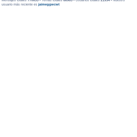
Mensajes totales
770633
• Temas totales
88983
• Usuarios totales
21934
• Nuestro
usuario más reciente es
jaimeggwcwt