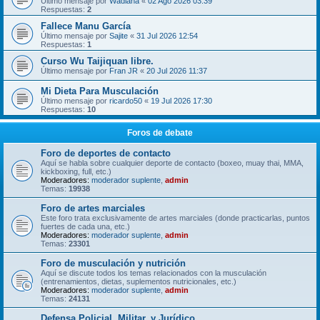
Último mensaje por
Wadiana
«
02 Ago 2026 03:39
Respuestas:
2
Fallece Manu García
Último mensaje por
Sajite
«
31 Jul 2026 12:54
Respuestas:
1
Curso Wu Taijiquan libre.
Último mensaje por
Fran JR
«
20 Jul 2026 11:37
Mi Dieta Para Musculación
Último mensaje por
ricardo50
«
19 Jul 2026 17:30
Respuestas:
10
Foros de debate
Foro de deportes de contacto
Aquí se habla sobre cualquier deporte de contacto (boxeo, muay thai, MMA,
kickboxing, full, etc.)
Moderadores:
moderador suplente
,
admin
Temas:
19938
Foro de artes marciales
Este foro trata exclusivamente de artes marciales (donde practicarlas, puntos
fuertes de cada una, etc.)
Moderadores:
moderador suplente
,
admin
Temas:
23301
Foro de musculación y nutrición
Aquí se discute todos los temas relacionados con la musculación
(entrenamientos, dietas, suplementos nutricionales, etc.)
Moderadores:
moderador suplente
,
admin
Temas:
24131
Defensa Policial, Militar, y Jurídico