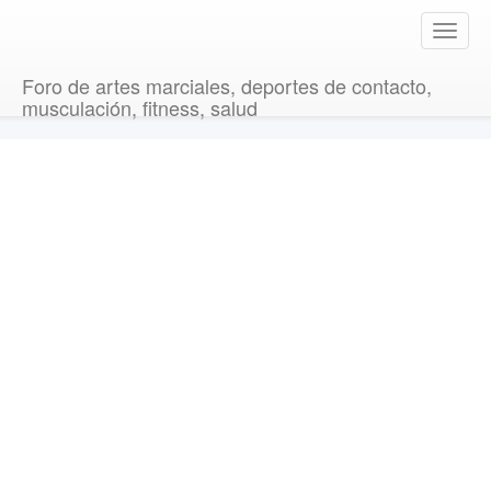
T
o
g
Foro de artes marciales, deportes de contacto,
g
musculación, fitness, salud
l
e
n
a
v
i
g
a
t
i
o
n