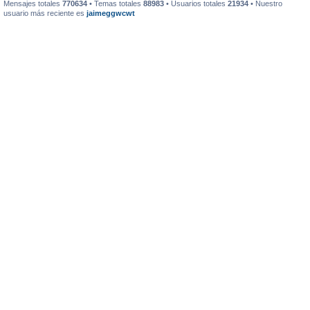
Mensajes totales
770634
• Temas totales
88983
• Usuarios totales
21934
• Nuestro
usuario más reciente es
jaimeggwcwt