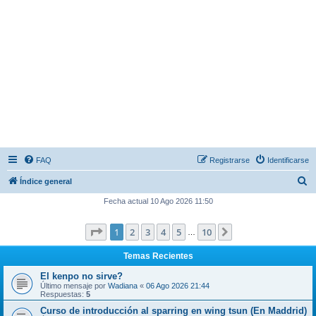
FAQ
Registrarse
Identificarse
B
Índice general
u
Fecha actual 10 Ago 2026 11:50
s
Página
1
de
10
1
2
3
4
5
10
Siguiente
c
…
a
Temas Recientes
r
El kenpo no sirve?
Último mensaje por
Wadiana
«
06 Ago 2026 21:44
Respuestas:
5
Curso de introducción al sparring en wing tsun (En Maddrid)