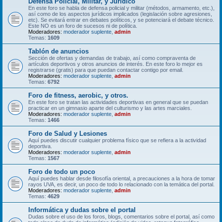
Defensa Policial, Militar, y Jurídico
En este foro se habla de defensa policial y militar (métodos, armamento, etc.),
así como de los aspectos jurídicos implicados (legislación sobre agresiones,
etc). Se evitará entrar en debates políticos, y se potenciará el debate técnico.
Este NO es un foro de sucesos ni de política.
Moderadores:
moderador suplente
,
admin
Temas:
1609
Tablón de anuncios
Sección de ofertas y demandas de trabajo, así como compraventa de
artículos deportivos y otros anuncios de interés. En este foro lo mejor es
registrarse (gratis) para que puedan contactar contigo por email.
Moderadores:
moderador suplente
,
admin
Temas:
6792
Foro de fitness, aerobic, y otros.
En este foro se tratan las actividades deportivas en general que se puedan
practicar en un gimnasio aparte del culturismo y las artes marciales.
Moderadores:
moderador suplente
,
admin
Temas:
1466
Foro de Salud y Lesiones
Aquí puedes discutir cualquier problema físico que se refiera a la actividad
deportiva.
Moderadores:
moderador suplente
,
admin
Temas:
1567
Foro de todo un poco
Aquí puedes hablar desde filosofía oriental, a precauciones a la hora de tomar
rayos UVA, es decir, un poco de todo lo relacionado con la temática del portal.
Moderadores:
moderador suplente
,
admin
Temas:
4629
Informática y dudas sobre el portal
Dudas sobre el uso de los foros, blogs, comentarios sobre el portal, así como