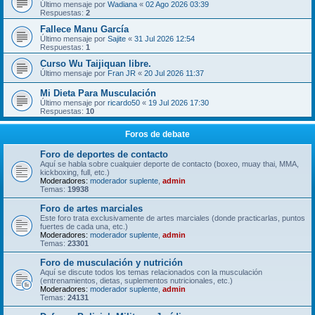
Último mensaje por
Wadiana
«
02 Ago 2026 03:39
Respuestas:
2
Fallece Manu García
Último mensaje por
Sajite
«
31 Jul 2026 12:54
Respuestas:
1
Curso Wu Taijiquan libre.
Último mensaje por
Fran JR
«
20 Jul 2026 11:37
Mi Dieta Para Musculación
Último mensaje por
ricardo50
«
19 Jul 2026 17:30
Respuestas:
10
Foros de debate
Foro de deportes de contacto
Aquí se habla sobre cualquier deporte de contacto (boxeo, muay thai, MMA,
kickboxing, full, etc.)
Moderadores:
moderador suplente
,
admin
Temas:
19938
Foro de artes marciales
Este foro trata exclusivamente de artes marciales (donde practicarlas, puntos
fuertes de cada una, etc.)
Moderadores:
moderador suplente
,
admin
Temas:
23301
Foro de musculación y nutrición
Aquí se discute todos los temas relacionados con la musculación
(entrenamientos, dietas, suplementos nutricionales, etc.)
Moderadores:
moderador suplente
,
admin
Temas:
24131