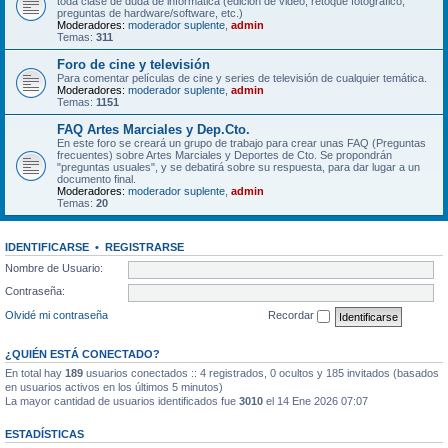
toda clase de duda de informática (edición de video, retoque fotográfico,
preguntas de hardware/software, etc.)
Moderadores:
moderador suplente
,
admin
Temas:
311
Foro de cine y televisión
Para comentar películas de cine y series de televisión de cualquier temática.
Moderadores:
moderador suplente
,
admin
Temas:
1151
FAQ Artes Marciales y Dep.Cto.
En este foro se creará un grupo de trabajo para crear unas FAQ (Preguntas
frecuentes) sobre Artes Marciales y Deportes de Cto. Se propondrán
"preguntas usuales", y se debatirá sobre su respuesta, para dar lugar a un
documento final.
Moderadores:
moderador suplente
,
admin
Temas:
20
IDENTIFICARSE
•
REGISTRARSE
Nombre de Usuario:
Contraseña:
Olvidé mi contraseña
Recordar
¿QUIÉN ESTÁ CONECTADO?
En total hay
189
usuarios conectados :: 4 registrados, 0 ocultos y 185 invitados (basados
en usuarios activos en los últimos 5 minutos)
La mayor cantidad de usuarios identificados fue
3010
el 14 Ene 2026 07:07
ESTADÍSTICAS