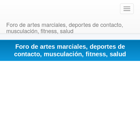
T
o
g
Foro de artes marciales, deportes de contacto,
g
musculación, fitness, salud
l
e
Foro de artes marciales, deportes de
n
a
contacto, musculación, fitness, salud
v
i
g
a
t
i
o
n