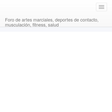
T
o
g
Foro de artes marciales, deportes de contacto,
g
musculación, fitness, salud
l
e
n
a
v
i
g
a
t
i
o
n