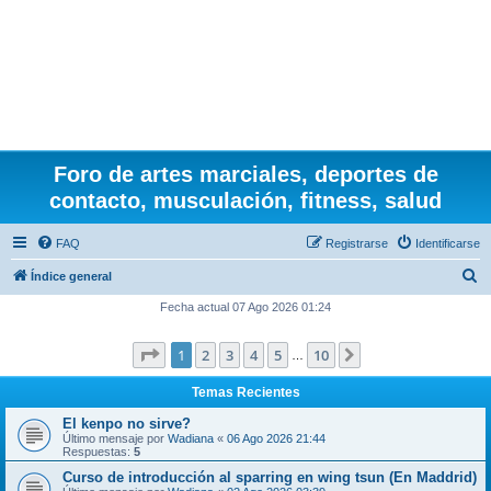
Foro de artes marciales, deportes de
contacto, musculación, fitness, salud
FAQ
Registrarse
Identificarse
B
Índice general
u
Fecha actual 07 Ago 2026 01:24
s
Página
1
de
10
1
2
3
4
5
10
Siguiente
c
…
a
Temas Recientes
r
El kenpo no sirve?
Último mensaje por
Wadiana
«
06 Ago 2026 21:44
Respuestas:
5
Curso de introducción al sparring en wing tsun (En Maddrid)