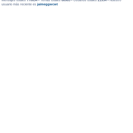
Mensajes totales
770634
• Temas totales
88983
• Usuarios totales
21934
• Nuestro
usuario más reciente es
jaimeggwcwt