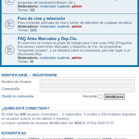
preguntas de hardware/software, etc.)
Moderadores:
moderador suplente
,
admin
Temas:
311
Foro de cine y televisión
Para comentar películas de cine y series de televisión de cualquier temática.
Moderadores:
moderador suplente
,
admin
Temas:
1151
FAQ Artes Marciales y Dep.Cto.
En este foro se creará un grupo de trabajo para crear unas FAQ (Preguntas
frecuentes) sobre Artes Marciales y Deportes de Cto. Se propondrán
"preguntas usuales", y se debatirá sobre su respuesta, para dar lugar a un
documento final.
Moderadores:
moderador suplente
,
admin
Temas:
20
IDENTIFICARSE
•
REGISTRARSE
Nombre de Usuario:
Contraseña:
Olvidé mi contraseña
Recordar
¿QUIÉN ESTÁ CONECTADO?
En total hay
638
usuarios conectados :: 5 registrados, 0 ocultos y 633 invitados (basados
en usuarios activos en los últimos 5 minutos)
La mayor cantidad de usuarios identificados fue
3010
el 14 Ene 2026 07:07
ESTADÍSTICAS