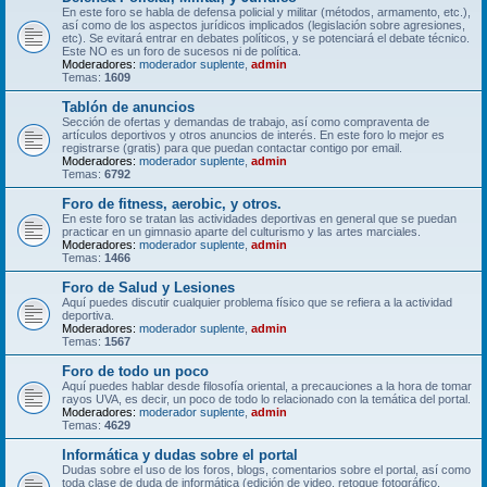
En este foro se habla de defensa policial y militar (métodos, armamento, etc.),
así como de los aspectos jurídicos implicados (legislación sobre agresiones,
etc). Se evitará entrar en debates políticos, y se potenciará el debate técnico.
Este NO es un foro de sucesos ni de política.
Moderadores:
moderador suplente
,
admin
Temas:
1609
Tablón de anuncios
Sección de ofertas y demandas de trabajo, así como compraventa de
artículos deportivos y otros anuncios de interés. En este foro lo mejor es
registrarse (gratis) para que puedan contactar contigo por email.
Moderadores:
moderador suplente
,
admin
Temas:
6792
Foro de fitness, aerobic, y otros.
En este foro se tratan las actividades deportivas en general que se puedan
practicar en un gimnasio aparte del culturismo y las artes marciales.
Moderadores:
moderador suplente
,
admin
Temas:
1466
Foro de Salud y Lesiones
Aquí puedes discutir cualquier problema físico que se refiera a la actividad
deportiva.
Moderadores:
moderador suplente
,
admin
Temas:
1567
Foro de todo un poco
Aquí puedes hablar desde filosofía oriental, a precauciones a la hora de tomar
rayos UVA, es decir, un poco de todo lo relacionado con la temática del portal.
Moderadores:
moderador suplente
,
admin
Temas:
4629
Informática y dudas sobre el portal
Dudas sobre el uso de los foros, blogs, comentarios sobre el portal, así como
toda clase de duda de informática (edición de video, retoque fotográfico,