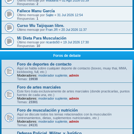
Último mensaje por
Wadiana
«
02 Ago 2026 03:39
Respuestas:
2
Fallece Manu García
Último mensaje por
Sajite
«
31 Jul 2026 12:54
Respuestas:
1
Curso Wu Taijiquan libre.
Último mensaje por
Fran JR
«
20 Jul 2026 11:37
Mi Dieta Para Musculación
Último mensaje por
ricardo50
«
19 Jul 2026 17:30
Respuestas:
10
Foros de debate
Foro de deportes de contacto
Aquí se habla sobre cualquier deporte de contacto (boxeo, muay thai, MMA,
kickboxing, full, etc.)
Moderadores:
moderador suplente
,
admin
Temas:
19938
Foro de artes marciales
Este foro trata exclusivamente de artes marciales (donde practicarlas, puntos
fuertes de cada una, etc.)
Moderadores:
moderador suplente
,
admin
Temas:
23301
Foro de musculación y nutrición
Aquí se discute todos los temas relacionados con la musculación
(entrenamientos, dietas, suplementos nutricionales, etc.)
Moderadores:
moderador suplente
,
admin
Temas:
24131
Defensa Policial, Militar, y Jurídico