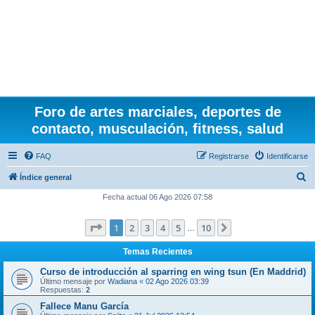
Foro de artes marciales, deportes de
contacto, musculación, fitness, salud
FAQ
Registrarse
Identificarse
B
Índice general
u
Fecha actual 06 Ago 2026 07:58
s
Página
1
de
10
1
2
3
4
5
10
Siguiente
c
…
a
Temas Recientes
r
Curso de introducción al sparring en wing tsun (En Maddrid)
Último mensaje por
Wadiana
«
02 Ago 2026 03:39
Respuestas:
2
Fallece Manu García