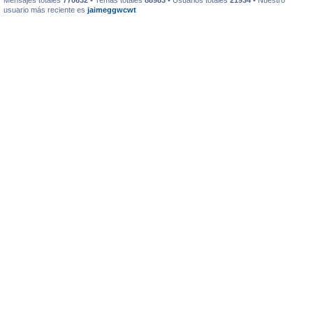
Mensajes totales
770632
• Temas totales
88983
• Usuarios totales
21934
• Nuestro
usuario más reciente es
jaimeggwcwt