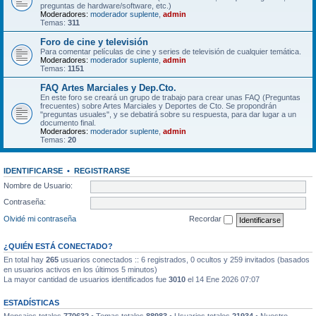
preguntas de hardware/software, etc.)
Moderadores:
moderador suplente
,
admin
Temas:
311
Foro de cine y televisión
Para comentar películas de cine y series de televisión de cualquier temática.
Moderadores:
moderador suplente
,
admin
Temas:
1151
FAQ Artes Marciales y Dep.Cto.
En este foro se creará un grupo de trabajo para crear unas FAQ (Preguntas
frecuentes) sobre Artes Marciales y Deportes de Cto. Se propondrán
"preguntas usuales", y se debatirá sobre su respuesta, para dar lugar a un
documento final.
Moderadores:
moderador suplente
,
admin
Temas:
20
IDENTIFICARSE
•
REGISTRARSE
Nombre de Usuario:
Contraseña:
Olvidé mi contraseña
Recordar
¿QUIÉN ESTÁ CONECTADO?
En total hay
265
usuarios conectados :: 6 registrados, 0 ocultos y 259 invitados (basados
en usuarios activos en los últimos 5 minutos)
La mayor cantidad de usuarios identificados fue
3010
el 14 Ene 2026 07:07
ESTADÍSTICAS