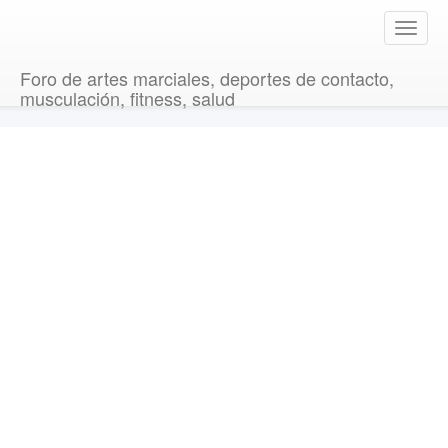
T
o
g
Foro de artes marciales, deportes de contacto,
g
musculación, fitness, salud
l
e
n
a
v
i
g
a
t
i
o
n