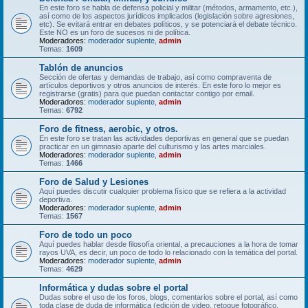
En este foro se habla de defensa policial y militar (métodos, armamento, etc.),
así como de los aspectos jurídicos implicados (legislación sobre agresiones,
etc). Se evitará entrar en debates políticos, y se potenciará el debate técnico.
Este NO es un foro de sucesos ni de política.
Moderadores:
moderador suplente
,
admin
Temas:
1609
Tablón de anuncios
Sección de ofertas y demandas de trabajo, así como compraventa de
artículos deportivos y otros anuncios de interés. En este foro lo mejor es
registrarse (gratis) para que puedan contactar contigo por email.
Moderadores:
moderador suplente
,
admin
Temas:
6792
Foro de fitness, aerobic, y otros.
En este foro se tratan las actividades deportivas en general que se puedan
practicar en un gimnasio aparte del culturismo y las artes marciales.
Moderadores:
moderador suplente
,
admin
Temas:
1466
Foro de Salud y Lesiones
Aquí puedes discutir cualquier problema físico que se refiera a la actividad
deportiva.
Moderadores:
moderador suplente
,
admin
Temas:
1567
Foro de todo un poco
Aquí puedes hablar desde filosofía oriental, a precauciones a la hora de tomar
rayos UVA, es decir, un poco de todo lo relacionado con la temática del portal.
Moderadores:
moderador suplente
,
admin
Temas:
4629
Informática y dudas sobre el portal
Dudas sobre el uso de los foros, blogs, comentarios sobre el portal, así como
toda clase de duda de informática (edición de video, retoque fotográfico,