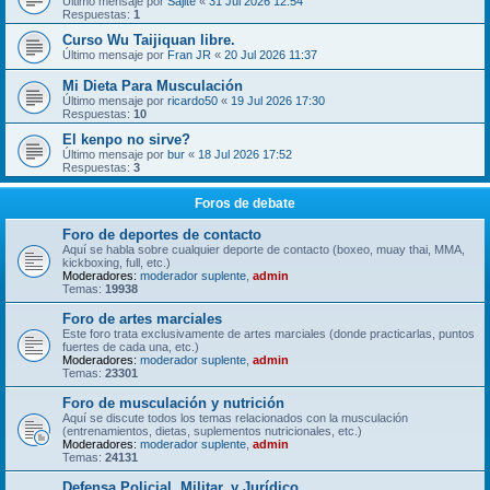
Último mensaje por
Sajite
«
31 Jul 2026 12:54
Respuestas:
1
Curso Wu Taijiquan libre.
Último mensaje por
Fran JR
«
20 Jul 2026 11:37
Mi Dieta Para Musculación
Último mensaje por
ricardo50
«
19 Jul 2026 17:30
Respuestas:
10
El kenpo no sirve?
Último mensaje por
bur
«
18 Jul 2026 17:52
Respuestas:
3
Foros de debate
Foro de deportes de contacto
Aquí se habla sobre cualquier deporte de contacto (boxeo, muay thai, MMA,
kickboxing, full, etc.)
Moderadores:
moderador suplente
,
admin
Temas:
19938
Foro de artes marciales
Este foro trata exclusivamente de artes marciales (donde practicarlas, puntos
fuertes de cada una, etc.)
Moderadores:
moderador suplente
,
admin
Temas:
23301
Foro de musculación y nutrición
Aquí se discute todos los temas relacionados con la musculación
(entrenamientos, dietas, suplementos nutricionales, etc.)
Moderadores:
moderador suplente
,
admin
Temas:
24131
Defensa Policial, Militar, y Jurídico