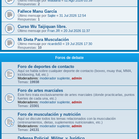
Último mensaje por
Wadiana
«
02 Ago 2026 03:39
Respuestas:
2
Fallece Manu García
Último mensaje por
Sajite
«
31 Jul 2026 12:54
Respuestas:
1
Curso Wu Taijiquan libre.
Último mensaje por
Fran JR
«
20 Jul 2026 11:37
Mi Dieta Para Musculación
Último mensaje por
ricardo50
«
19 Jul 2026 17:30
Respuestas:
10
Foros de debate
Foro de deportes de contacto
Aquí se habla sobre cualquier deporte de contacto (boxeo, muay thai, MMA,
kickboxing, full, etc.)
Moderadores:
moderador suplente
,
admin
Temas:
19938
Foro de artes marciales
Este foro trata exclusivamente de artes marciales (donde practicarlas, puntos
fuertes de cada una, etc.)
Moderadores:
moderador suplente
,
admin
Temas:
23301
Foro de musculación y nutrición
Aquí se discute todos los temas relacionados con la musculación
(entrenamientos, dietas, suplementos nutricionales, etc.)
Moderadores:
moderador suplente
,
admin
Temas:
24131
Defensa Policial, Militar, y Jurídico