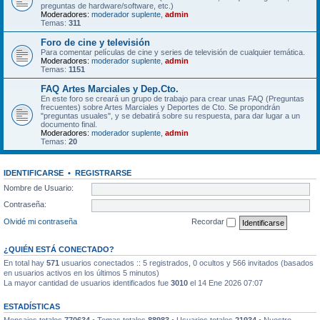
preguntas de hardware/software, etc.)
Moderadores:
moderador suplente
,
admin
Temas:
311
Foro de cine y televisión
Para comentar películas de cine y series de televisión de cualquier temática.
Moderadores:
moderador suplente
,
admin
Temas:
1151
FAQ Artes Marciales y Dep.Cto.
En este foro se creará un grupo de trabajo para crear unas FAQ (Preguntas
frecuentes) sobre Artes Marciales y Deportes de Cto. Se propondrán
"preguntas usuales", y se debatirá sobre su respuesta, para dar lugar a un
documento final.
Moderadores:
moderador suplente
,
admin
Temas:
20
IDENTIFICARSE
•
REGISTRARSE
Nombre de Usuario:
Contraseña:
Olvidé mi contraseña
Recordar
¿QUIÉN ESTÁ CONECTADO?
En total hay
571
usuarios conectados :: 5 registrados, 0 ocultos y 566 invitados (basados
en usuarios activos en los últimos 5 minutos)
La mayor cantidad de usuarios identificados fue
3010
el 14 Ene 2026 07:07
ESTADÍSTICAS