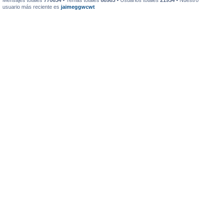
Mensajes totales
770634
• Temas totales
88983
• Usuarios totales
21934
• Nuestro
usuario más reciente es
jaimeggwcwt