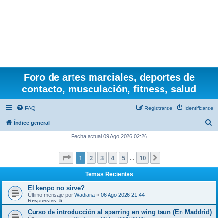
Foro de artes marciales, deportes de
contacto, musculación, fitness, salud
FAQ
Registrarse
Identificarse
B
Índice general
u
Fecha actual 09 Ago 2026 02:26
s
Página
1
de
10
1
2
3
4
5
10
Siguiente
c
…
a
Temas Recientes
r
El kenpo no sirve?
Último mensaje por
Wadiana
«
06 Ago 2026 21:44
Respuestas:
5
Curso de introducción al sparring en wing tsun (En Maddrid)