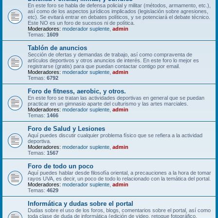
En este foro se habla de defensa policial y militar (métodos, armamento, etc.),
así como de los aspectos jurídicos implicados (legislación sobre agresiones,
etc). Se evitará entrar en debates políticos, y se potenciará el debate técnico.
Este NO es un foro de sucesos ni de política.
Moderadores:
moderador suplente
,
admin
Temas:
1609
Tablón de anuncios
Sección de ofertas y demandas de trabajo, así como compraventa de
artículos deportivos y otros anuncios de interés. En este foro lo mejor es
registrarse (gratis) para que puedan contactar contigo por email.
Moderadores:
moderador suplente
,
admin
Temas:
6792
Foro de fitness, aerobic, y otros.
En este foro se tratan las actividades deportivas en general que se puedan
practicar en un gimnasio aparte del culturismo y las artes marciales.
Moderadores:
moderador suplente
,
admin
Temas:
1466
Foro de Salud y Lesiones
Aquí puedes discutir cualquier problema físico que se refiera a la actividad
deportiva.
Moderadores:
moderador suplente
,
admin
Temas:
1567
Foro de todo un poco
Aquí puedes hablar desde filosofía oriental, a precauciones a la hora de tomar
rayos UVA, es decir, un poco de todo lo relacionado con la temática del portal.
Moderadores:
moderador suplente
,
admin
Temas:
4629
Informática y dudas sobre el portal
Dudas sobre el uso de los foros, blogs, comentarios sobre el portal, así como
toda clase de duda de informática (edición de video, retoque fotográfico,