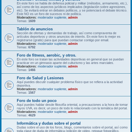
En este foro se habla de defensa policial y militar (métodos, armamento, etc.),
así como de los aspectos jurídicos implicados (legislación sobre agresiones,
etc). Se evitará entrar en debates políticos, y se potenciará el debate técnico.
Este NO es un foro de sucesos ni de política.
Moderadores:
moderador suplente
,
admin
Temas:
1609
Tablón de anuncios
Sección de ofertas y demandas de trabajo, así como compraventa de
artículos deportivos y otros anuncios de interés. En este foro lo mejor es
registrarse (gratis) para que puedan contactar contigo por email.
Moderadores:
moderador suplente
,
admin
Temas:
6792
Foro de fitness, aerobic, y otros.
En este foro se tratan las actividades deportivas en general que se puedan
practicar en un gimnasio aparte del culturismo y las artes marciales.
Moderadores:
moderador suplente
,
admin
Temas:
1466
Foro de Salud y Lesiones
Aquí puedes discutir cualquier problema físico que se refiera a la actividad
deportiva.
Moderadores:
moderador suplente
,
admin
Temas:
1567
Foro de todo un poco
Aquí puedes hablar desde filosofía oriental, a precauciones a la hora de tomar
rayos UVA, es decir, un poco de todo lo relacionado con la temática del portal.
Moderadores:
moderador suplente
,
admin
Temas:
4629
Informática y dudas sobre el portal
Dudas sobre el uso de los foros, blogs, comentarios sobre el portal, así como
toda clase de duda de informática (edición de video, retoque fotográfico,