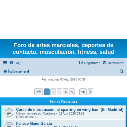
Foro de artes marciales, deportes de
contacto, musculación, fitness, salud
FAQ
Registrarse
Identificarse
B
Índice general
u
Fecha actual 06 Ago 2026 05:35
s
Página
1
de
10
1
2
3
4
5
10
Siguiente
c
…
a
Temas Recientes
r
Curso de introducción al sparring en wing tsun (En Maddrid)
Último mensaje por
Wadiana
«
02 Ago 2026 03:39
Respuestas:
2
Fallece Manu García