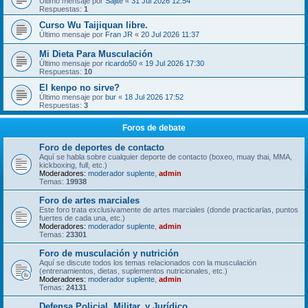
Último mensaje por
Sajite
«
31 Jul 2026 12:54
Respuestas:
1
Curso Wu Taijiquan libre.
Último mensaje por
Fran JR
«
20 Jul 2026 11:37
Mi Dieta Para Musculación
Último mensaje por
ricardo50
«
19 Jul 2026 17:30
Respuestas:
10
El kenpo no sirve?
Último mensaje por
bur
«
18 Jul 2026 17:52
Respuestas:
3
Foros de debate
Foro de deportes de contacto
Aquí se habla sobre cualquier deporte de contacto (boxeo, muay thai, MMA,
kickboxing, full, etc.)
Moderadores:
moderador suplente
,
admin
Temas:
19938
Foro de artes marciales
Este foro trata exclusivamente de artes marciales (donde practicarlas, puntos
fuertes de cada una, etc.)
Moderadores:
moderador suplente
,
admin
Temas:
23301
Foro de musculación y nutrición
Aquí se discute todos los temas relacionados con la musculación
(entrenamientos, dietas, suplementos nutricionales, etc.)
Moderadores:
moderador suplente
,
admin
Temas:
24131
Defensa Policial, Militar, y Jurídico