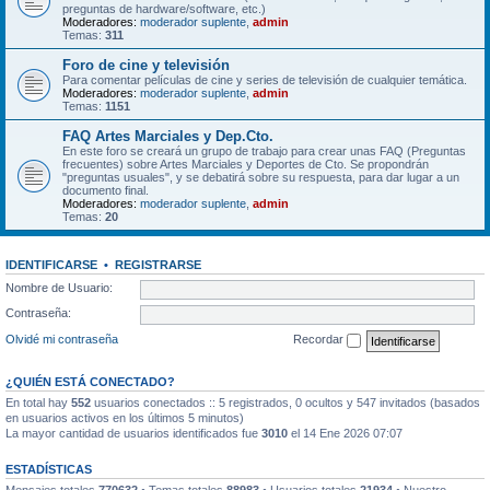
preguntas de hardware/software, etc.)
Moderadores:
moderador suplente
,
admin
Temas:
311
Foro de cine y televisión
Para comentar películas de cine y series de televisión de cualquier temática.
Moderadores:
moderador suplente
,
admin
Temas:
1151
FAQ Artes Marciales y Dep.Cto.
En este foro se creará un grupo de trabajo para crear unas FAQ (Preguntas
frecuentes) sobre Artes Marciales y Deportes de Cto. Se propondrán
"preguntas usuales", y se debatirá sobre su respuesta, para dar lugar a un
documento final.
Moderadores:
moderador suplente
,
admin
Temas:
20
IDENTIFICARSE
•
REGISTRARSE
Nombre de Usuario:
Contraseña:
Olvidé mi contraseña
Recordar
¿QUIÉN ESTÁ CONECTADO?
En total hay
552
usuarios conectados :: 5 registrados, 0 ocultos y 547 invitados (basados
en usuarios activos en los últimos 5 minutos)
La mayor cantidad de usuarios identificados fue
3010
el 14 Ene 2026 07:07
ESTADÍSTICAS