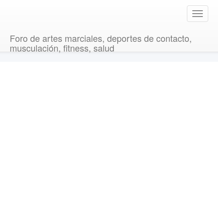
T
o
g
Foro de artes marciales, deportes de contacto,
g
musculación, fitness, salud
l
e
n
a
v
i
g
a
t
i
o
n