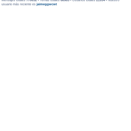
Mensajes totales
770632
• Temas totales
88983
• Usuarios totales
21934
• Nuestro
usuario más reciente es
jaimeggwcwt