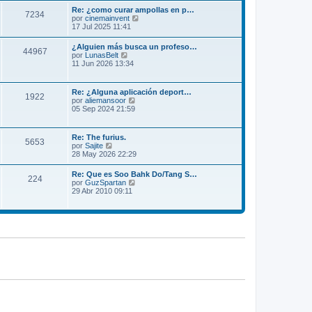
m
l
Re: ¿como curar ampollas en p…
e
7234
t
V
por
cinemainvent
n
i
e
17 Jul 2025 11:41
s
m
r
a
o
ú
j
¿Alguien más busca un profeso…
m
44967
l
e
V
por
LunasBelt
e
t
e
11 Jun 2026 13:34
n
i
r
s
m
ú
a
o
l
j
Re: ¿Alguna aplicación deport…
m
1922
t
e
V
por
aliemansoor
e
i
e
05 Sep 2024 21:59
n
m
r
s
o
ú
a
m
l
j
Re: The furius.
e
5653
t
e
V
por
Sajite
n
i
e
28 May 2026 22:29
s
m
r
a
o
ú
j
Re: Que es Soo Bahk Do/Tang S…
m
224
l
e
V
por
GuzSpartan
e
t
e
29 Abr 2010 09:11
n
i
r
s
m
ú
a
o
l
j
m
t
e
e
i
n
m
s
o
a
m
j
e
e
n
s
a
j
e