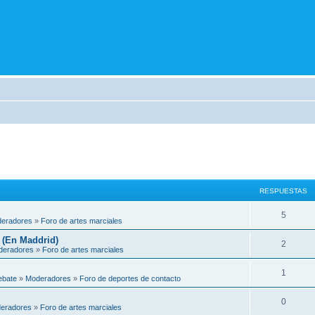
RESPUESTAS
5
eradores
»
Foro de artes marciales
 (En Maddrid)
2
deradores
»
Foro de artes marciales
1
ebate
»
Moderadores
»
Foro de deportes de contacto
0
eradores
»
Foro de artes marciales