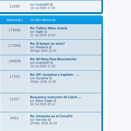
por
ricardo50
13290
19 Jul 2026 17:30
MENSAJES
ÚLTIMO MENSAJE
Re: Fallece Manu García
179465
V
por
Sajite
e
31 Jul 2026 12:54
r
ú
Re: El kenpo no sirve?
272969
l
V
por
Wadiana
t
e
06 Ago 2026 21:44
i
r
m
ú
Re: Mi Dieta Para Musculación
o
194806
l
V
por
ricardo50
m
t
e
19 Jul 2026 17:30
e
i
r
n
m
ú
s
Re: DP: muaythai y hapkido - …
o
17263
l
a
V
por
JiuJaime
m
t
j
e
29 Abr 2026 12:35
e
i
e
r
n
m
ú
s
o
l
a
m
t
j
Buscamos instructor de Catch …
e
11017
i
e
V
por
Black Eagle
n
m
e
02 Jul 2026 20:12
s
o
r
a
m
ú
j
e
l
e
Re: Iniciarme en el CrossFit
n
6451
t
V
por
hon ken
s
i
e
28 Mar 2026 15:24
a
m
r
j
o
ú
e