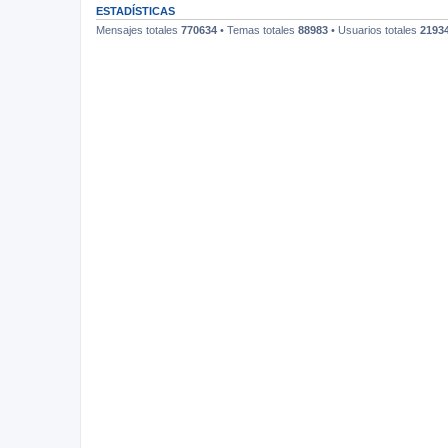
ESTADÍSTICAS
Mensajes totales
770634
• Temas totales
88983
• Usuarios totales
2193