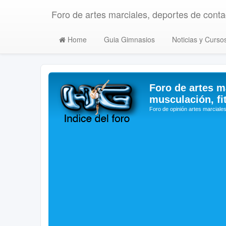
Foro de artes marciales, deportes de contac
Home
Guia Gimnasios
Noticias y Curso
Foro de artes m
musculación, fi
Foro de opinión artes marciales