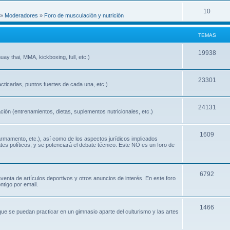
10
»
Moderadores
»
Foro de musculación y nutrición
TEMAS
19938
ay thai, MMA, kickboxing, full, etc.)
23301
cticarlas, puntos fuertes de cada una, etc.)
24131
ión (entrenamientos, dietas, suplementos nutricionales, etc.)
1609
 armamento, etc.), así como de los aspectos jurídicos implicados
ates políticos, y se potenciará el debate técnico. Este NO es un foro de
6792
nta de artículos deportivos y otros anuncios de interés. En este foro
ntigo por email.
1466
que se puedan practicar en un gimnasio aparte del culturismo y las artes