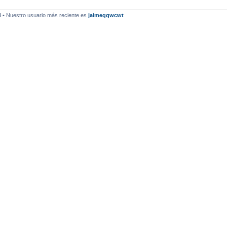
4
• Nuestro usuario más reciente es
jaimeggwcwt