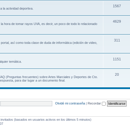
1567
a la actividad deportiva.
4629
a la hora de tomar rayos UVA, es decir, un poco de todo lo relacionado
311
 portal, así como toda clase de duda de informática (edición de video,
1151
lquier temática.
20
 FAQ (Preguntas frecuentes) sobre Artes Marciales y Deportes de Cto.
espuesta, para dar lugar a un documento final.
Olvidé mi contraseña
|
Recordar
 invitados (basados en usuarios activos en los últimos 5 minutos)
:07