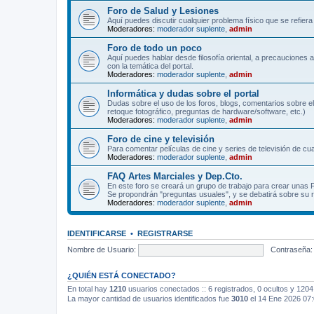
Foro de Salud y Lesiones
Aquí puedes discutir cualquier problema físico que se refiera 
Moderadores:
moderador suplente
,
admin
Foro de todo un poco
Aquí puedes hablar desde filosofía oriental, a precauciones 
con la temática del portal.
Moderadores:
moderador suplente
,
admin
Informática y dudas sobre el portal
Dudas sobre el uso de los foros, blogs, comentarios sobre el
retoque fotográfico, preguntas de hardware/software, etc.)
Moderadores:
moderador suplente
,
admin
Foro de cine y televisión
Para comentar películas de cine y series de televisión de cua
Moderadores:
moderador suplente
,
admin
FAQ Artes Marciales y Dep.Cto.
En este foro se creará un grupo de trabajo para crear unas
Se propondrán "preguntas usuales", y se debatirá sobre su r
Moderadores:
moderador suplente
,
admin
IDENTIFICARSE
•
REGISTRARSE
Nombre de Usuario:
Contraseña:
¿QUIÉN ESTÁ CONECTADO?
En total hay
1210
usuarios conectados :: 6 registrados, 0 ocultos y 1204
La mayor cantidad de usuarios identificados fue
3010
el 14 Ene 2026 07