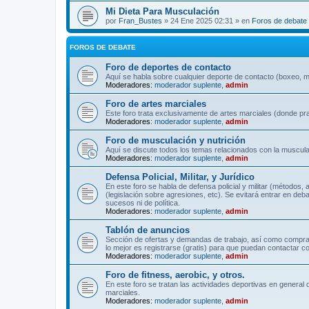
Mi Dieta Para Musculación
por
Fran_Bustes
» 24 Ene 2025 02:31 » en
Foros de debate
FOROS DE DEBATE
Foro de deportes de contacto
Aquí se habla sobre cualquier deporte de contacto (boxeo, mu
Moderadores:
moderador suplente
,
admin
Foro de artes marciales
Este foro trata exclusivamente de artes marciales (donde pra
Moderadores:
moderador suplente
,
admin
Foro de musculación y nutrición
Aquí se discute todos los temas relacionados con la musculac
Moderadores:
moderador suplente
,
admin
Defensa Policial, Militar, y Jurídico
En este foro se habla de defensa policial y militar (métodos,
(legislación sobre agresiones, etc). Se evitará entrar en deb
sucesos ni de política.
Moderadores:
moderador suplente
,
admin
Tablón de anuncios
Sección de ofertas y demandas de trabajo, así como comprave
lo mejor es registrarse (gratis) para que puedan contactar co
Moderadores:
moderador suplente
,
admin
Foro de fitness, aerobic, y otros.
En este foro se tratan las actividades deportivas en general 
marciales.
Moderadores:
moderador suplente
,
admin