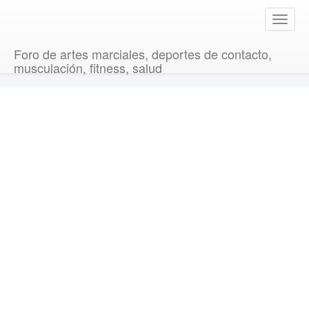
T
o
g
Foro de artes marciales, deportes de contacto,
g
musculación, fitness, salud
l
e
n
a
v
i
g
a
t
i
o
n