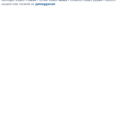
Mensajes totales
770634
• Temas totales
88983
• Usuarios totales
21934
• Nuestro
usuario más reciente es
jaimeggwcwt