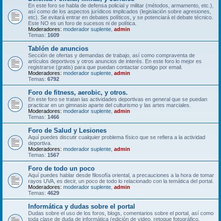
En este foro se habla de defensa policial y militar (métodos, armamento, etc.),
así como de los aspectos jurídicos implicados (legislación sobre agresiones,
etc). Se evitará entrar en debates políticos, y se potenciará el debate técnico.
Este NO es un foro de sucesos ni de política.
Moderadores:
moderador suplente
,
admin
Temas:
1609
Tablón de anuncios
Sección de ofertas y demandas de trabajo, así como compraventa de
artículos deportivos y otros anuncios de interés. En este foro lo mejor es
registrarse (gratis) para que puedan contactar contigo por email.
Moderadores:
moderador suplente
,
admin
Temas:
6792
Foro de fitness, aerobic, y otros.
En este foro se tratan las actividades deportivas en general que se puedan
practicar en un gimnasio aparte del culturismo y las artes marciales.
Moderadores:
moderador suplente
,
admin
Temas:
1466
Foro de Salud y Lesiones
Aquí puedes discutir cualquier problema físico que se refiera a la actividad
deportiva.
Moderadores:
moderador suplente
,
admin
Temas:
1567
Foro de todo un poco
Aquí puedes hablar desde filosofía oriental, a precauciones a la hora de tomar
rayos UVA, es decir, un poco de todo lo relacionado con la temática del portal.
Moderadores:
moderador suplente
,
admin
Temas:
4629
Informática y dudas sobre el portal
Dudas sobre el uso de los foros, blogs, comentarios sobre el portal, así como
toda clase de duda de informática (edición de video, retoque fotográfico,