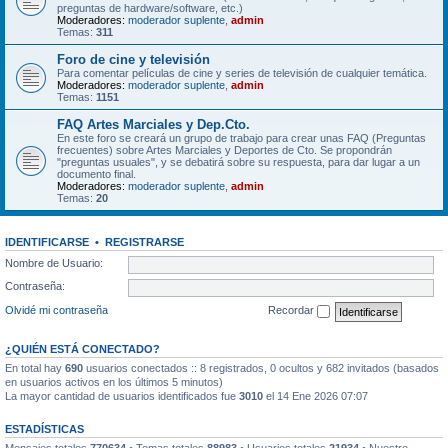
preguntas de hardware/software, etc.)
Moderadores:
moderador suplente
,
admin
Temas:
311
Foro de cine y televisión
Para comentar películas de cine y series de televisión de cualquier temática.
Moderadores:
moderador suplente
,
admin
Temas:
1151
FAQ Artes Marciales y Dep.Cto.
En este foro se creará un grupo de trabajo para crear unas FAQ (Preguntas
frecuentes) sobre Artes Marciales y Deportes de Cto. Se propondrán
"preguntas usuales", y se debatirá sobre su respuesta, para dar lugar a un
documento final.
Moderadores:
moderador suplente
,
admin
Temas:
20
IDENTIFICARSE
•
REGISTRARSE
Nombre de Usuario:
Contraseña:
Olvidé mi contraseña
Recordar
¿QUIÉN ESTÁ CONECTADO?
En total hay
690
usuarios conectados :: 8 registrados, 0 ocultos y 682 invitados (basados
en usuarios activos en los últimos 5 minutos)
La mayor cantidad de usuarios identificados fue
3010
el 14 Ene 2026 07:07
ESTADÍSTICAS