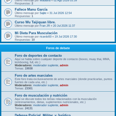
Último mensaje por
Wadiana
«
02 Ago 2026 03:39
Respuestas:
2
Fallece Manu García
Último mensaje por
Sajite
«
31 Jul 2026 12:54
Respuestas:
1
Curso Wu Taijiquan libre.
Último mensaje por
Fran JR
«
20 Jul 2026 11:37
Mi Dieta Para Musculación
Último mensaje por
ricardo50
«
19 Jul 2026 17:30
Respuestas:
10
Foros de debate
Foro de deportes de contacto
Aquí se habla sobre cualquier deporte de contacto (boxeo, muay thai, MMA,
kickboxing, full, etc.)
Moderadores:
moderador suplente
,
admin
Temas:
19938
Foro de artes marciales
Este foro trata exclusivamente de artes marciales (donde practicarlas, puntos
fuertes de cada una, etc.)
Moderadores:
moderador suplente
,
admin
Temas:
23301
Foro de musculación y nutrición
Aquí se discute todos los temas relacionados con la musculación
(entrenamientos, dietas, suplementos nutricionales, etc.)
Moderadores:
moderador suplente
,
admin
Temas:
24131
Defensa Policial, Militar, y Jurídico