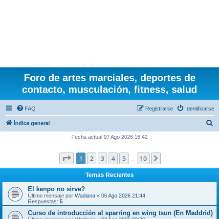
Foro de artes marciales, deportes de
contacto, musculación, fitness, salud
FAQ
Registrarse
Identificarse
B
Índice general
u
Fecha actual 07 Ago 2026 16:42
s
Página
1
de
10
1
2
3
4
5
10
Siguiente
c
…
a
Temas Recientes
r
El kenpo no sirve?
Último mensaje por
Wadiana
«
06 Ago 2026 21:44
Respuestas:
5
Curso de introducción al sparring en wing tsun (En Maddrid)