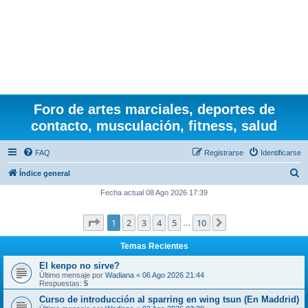
Foro de artes marciales, deportes de
contacto, musculación, fitness, salud
FAQ
Registrarse
Identificarse
B
Índice general
u
Fecha actual 08 Ago 2026 17:39
s
Página
1
de
10
1
2
3
4
5
10
Siguiente
c
…
a
Temas Recientes
r
El kenpo no sirve?
Último mensaje por
Wadiana
«
06 Ago 2026 21:44
Respuestas:
5
Curso de introducción al sparring en wing tsun (En Maddrid)