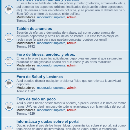
En este foro se habla de defensa policial y militar (métodos, armamento, etc.),
así como de los aspectos jurídicos implicados (legislación sobre agresiones,
etc). Se evitará entrar en debates políticos, y se potenciará el debate técnico.
Este NO es un foro de sucesos ni de política.
Moderadores:
moderador suplente
,
admin
Temas:
1609
Tablón de anuncios
Sección de ofertas y demandas de trabajo, así como compraventa de
artículos deportivos y otros anuncios de interés. En este foro lo mejor es
registrarse (gratis) para que puedan contactar contigo por email.
Moderadores:
moderador suplente
,
admin
Temas:
6792
Foro de fitness, aerobic, y otros.
En este foro se tratan las actividades deportivas en general que se puedan
practicar en un gimnasio aparte del culturismo y las artes marciales.
Moderadores:
moderador suplente
,
admin
Temas:
1466
Foro de Salud y Lesiones
Aquí puedes discutir cualquier problema físico que se refiera a la actividad
deportiva.
Moderadores:
moderador suplente
,
admin
Temas:
1567
Foro de todo un poco
Aquí puedes hablar desde filosofía oriental, a precauciones a la hora de tomar
rayos UVA, es decir, un poco de todo lo relacionado con la temática del portal.
Moderadores:
moderador suplente
,
admin
Temas:
4629
Informática y dudas sobre el portal
Dudas sobre el uso de los foros, blogs, comentarios sobre el portal, así como
toda clase de duda de informática (edición de video, retoque fotográfico,