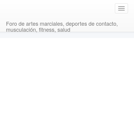
T
o
g
Foro de artes marciales, deportes de contacto,
g
musculación, fitness, salud
l
e
n
a
v
i
g
a
t
i
o
n