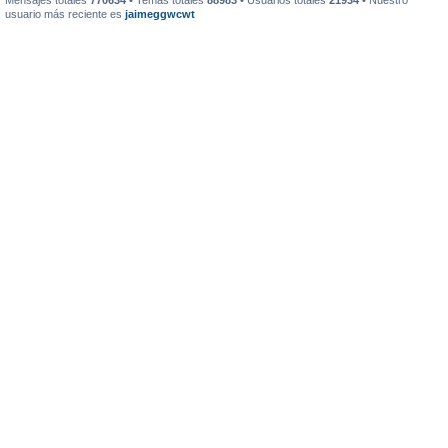
Mensajes totales
770634
• Temas totales
88983
• Usuarios totales
21934
• Nuestro
usuario más reciente es
jaimeggwcwt