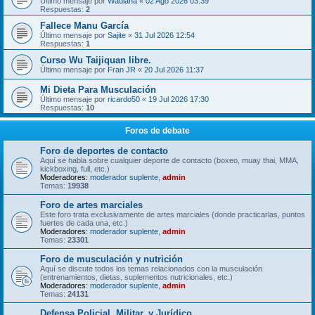
Último mensaje por
Wadiana
«
02 Ago 2026 03:39
Respuestas:
2
Fallece Manu García
Último mensaje por
Sajite
«
31 Jul 2026 12:54
Respuestas:
1
Curso Wu Taijiquan libre.
Último mensaje por
Fran JR
«
20 Jul 2026 11:37
Mi Dieta Para Musculación
Último mensaje por
ricardo50
«
19 Jul 2026 17:30
Respuestas:
10
Foros de debate
Foro de deportes de contacto
Aquí se habla sobre cualquier deporte de contacto (boxeo, muay thai, MMA,
kickboxing, full, etc.)
Moderadores:
moderador suplente
,
admin
Temas:
19938
Foro de artes marciales
Este foro trata exclusivamente de artes marciales (donde practicarlas, puntos
fuertes de cada una, etc.)
Moderadores:
moderador suplente
,
admin
Temas:
23301
Foro de musculación y nutrición
Aquí se discute todos los temas relacionados con la musculación
(entrenamientos, dietas, suplementos nutricionales, etc.)
Moderadores:
moderador suplente
,
admin
Temas:
24131
Defensa Policial, Militar, y Jurídico