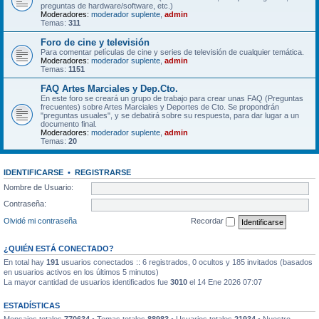
preguntas de hardware/software, etc.)
Moderadores:
moderador suplente
,
admin
Temas:
311
Foro de cine y televisión
Para comentar películas de cine y series de televisión de cualquier temática.
Moderadores:
moderador suplente
,
admin
Temas:
1151
FAQ Artes Marciales y Dep.Cto.
En este foro se creará un grupo de trabajo para crear unas FAQ (Preguntas
frecuentes) sobre Artes Marciales y Deportes de Cto. Se propondrán
"preguntas usuales", y se debatirá sobre su respuesta, para dar lugar a un
documento final.
Moderadores:
moderador suplente
,
admin
Temas:
20
IDENTIFICARSE
•
REGISTRARSE
Nombre de Usuario:
Contraseña:
Olvidé mi contraseña
Recordar
¿QUIÉN ESTÁ CONECTADO?
En total hay
191
usuarios conectados :: 6 registrados, 0 ocultos y 185 invitados (basados
en usuarios activos en los últimos 5 minutos)
La mayor cantidad de usuarios identificados fue
3010
el 14 Ene 2026 07:07
ESTADÍSTICAS