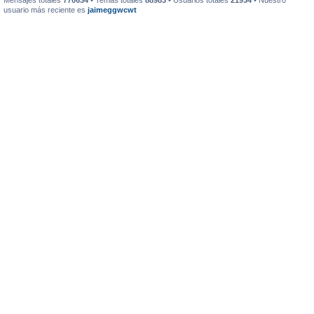
Mensajes totales
770634
• Temas totales
88983
• Usuarios totales
21934
• Nuestro
usuario más reciente es
jaimeggwcwt