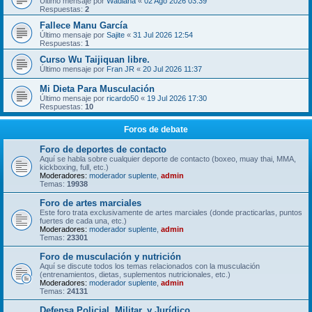
Último mensaje por
Wadiana
«
02 Ago 2026 03:39
Respuestas:
2
Fallece Manu García
Último mensaje por
Sajite
«
31 Jul 2026 12:54
Respuestas:
1
Curso Wu Taijiquan libre.
Último mensaje por
Fran JR
«
20 Jul 2026 11:37
Mi Dieta Para Musculación
Último mensaje por
ricardo50
«
19 Jul 2026 17:30
Respuestas:
10
Foros de debate
Foro de deportes de contacto
Aquí se habla sobre cualquier deporte de contacto (boxeo, muay thai, MMA,
kickboxing, full, etc.)
Moderadores:
moderador suplente
,
admin
Temas:
19938
Foro de artes marciales
Este foro trata exclusivamente de artes marciales (donde practicarlas, puntos
fuertes de cada una, etc.)
Moderadores:
moderador suplente
,
admin
Temas:
23301
Foro de musculación y nutrición
Aquí se discute todos los temas relacionados con la musculación
(entrenamientos, dietas, suplementos nutricionales, etc.)
Moderadores:
moderador suplente
,
admin
Temas:
24131
Defensa Policial, Militar, y Jurídico