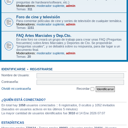
preguntas de hardware/software, etc.)
Moderadores:
moderador suplente
,
admin
Temas:
311
Foro de cine y televisión
Para comentar películas de cine y series de televisión de cualquier temática.
Moderadores:
moderador suplente
,
admin
Temas:
1151
FAQ Artes Marciales y Dep.Cto.
En este foro se creará un grupo de trabajo para crear unas FAQ (Preguntas
frecuentes) sobre Artes Marciales y Deportes de Cto. Se propondrán
"preguntas usuales", y se debatirá sobre su respuesta, para dar lugar a un
documento final.
Moderadores:
moderador suplente
,
admin
Temas:
20
IDENTIFICARSE
•
REGISTRARSE
Nombre de Usuario:
Contraseña:
Olvidé mi contraseña
Recordar
¿QUIÉN ESTÁ CONECTADO?
En total hay
1058
usuarios conectados :: 6 registrados, 0 ocultos y 1052 invitados
(basados en usuarios activos en los últimos 5 minutos)
La mayor cantidad de usuarios identificados fue
3010
el 14 Ene 2026 07:07
ESTADÍSTICAS