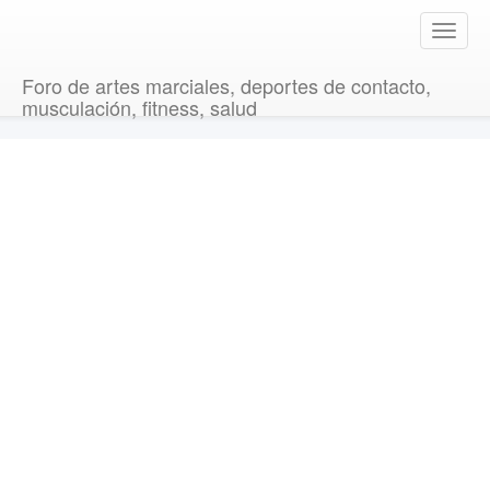
T
o
g
Foro de artes marciales, deportes de contacto,
g
musculación, fitness, salud
l
e
n
a
v
i
g
a
t
i
o
n