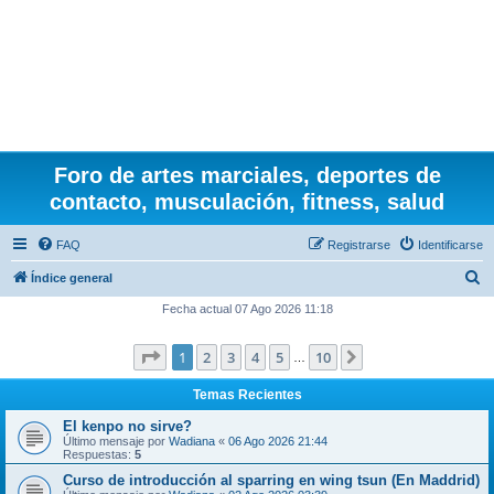
Foro de artes marciales, deportes de
contacto, musculación, fitness, salud
FAQ
Registrarse
Identificarse
B
Índice general
u
Fecha actual 07 Ago 2026 11:18
s
Página
1
de
10
1
2
3
4
5
10
Siguiente
c
…
a
Temas Recientes
r
El kenpo no sirve?
Último mensaje por
Wadiana
«
06 Ago 2026 21:44
Respuestas:
5
Curso de introducción al sparring en wing tsun (En Maddrid)