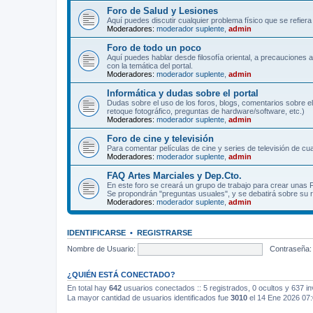
Foro de Salud y Lesiones
Aquí puedes discutir cualquier problema físico que se refiera 
Moderadores:
moderador suplente
,
admin
Foro de todo un poco
Aquí puedes hablar desde filosofía oriental, a precauciones 
con la temática del portal.
Moderadores:
moderador suplente
,
admin
Informática y dudas sobre el portal
Dudas sobre el uso de los foros, blogs, comentarios sobre el
retoque fotográfico, preguntas de hardware/software, etc.)
Moderadores:
moderador suplente
,
admin
Foro de cine y televisión
Para comentar películas de cine y series de televisión de cua
Moderadores:
moderador suplente
,
admin
FAQ Artes Marciales y Dep.Cto.
En este foro se creará un grupo de trabajo para crear unas
Se propondrán "preguntas usuales", y se debatirá sobre su r
Moderadores:
moderador suplente
,
admin
IDENTIFICARSE
•
REGISTRARSE
Nombre de Usuario:
Contraseña:
¿QUIÉN ESTÁ CONECTADO?
En total hay
642
usuarios conectados :: 5 registrados, 0 ocultos y 637 in
La mayor cantidad de usuarios identificados fue
3010
el 14 Ene 2026 07