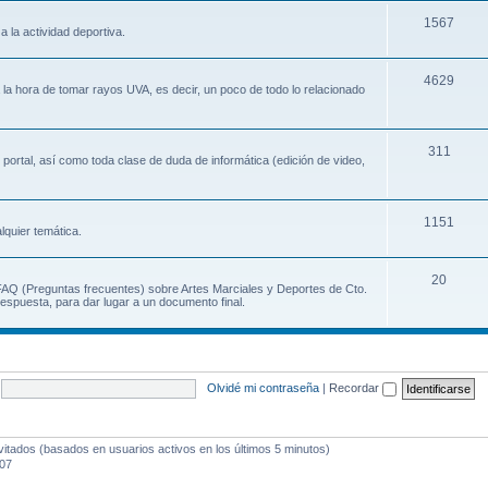
1567
a la actividad deportiva.
4629
a la hora de tomar rayos UVA, es decir, un poco de todo lo relacionado
311
 portal, así como toda clase de duda de informática (edición de video,
1151
lquier temática.
20
 FAQ (Preguntas frecuentes) sobre Artes Marciales y Deportes de Cto.
espuesta, para dar lugar a un documento final.
Olvidé mi contraseña
|
Recordar
vitados (basados en usuarios activos en los últimos 5 minutos)
:07