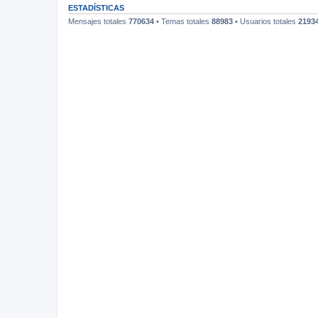
ESTADÍSTICAS
Mensajes totales
770634
• Temas totales
88983
• Usuarios totales
2193