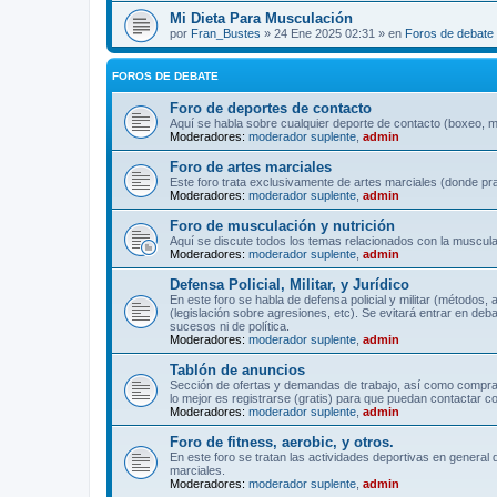
Mi Dieta Para Musculación
por
Fran_Bustes
» 24 Ene 2025 02:31 » en
Foros de debate
FOROS DE DEBATE
Foro de deportes de contacto
Aquí se habla sobre cualquier deporte de contacto (boxeo, mu
Moderadores:
moderador suplente
,
admin
Foro de artes marciales
Este foro trata exclusivamente de artes marciales (donde pra
Moderadores:
moderador suplente
,
admin
Foro de musculación y nutrición
Aquí se discute todos los temas relacionados con la musculac
Moderadores:
moderador suplente
,
admin
Defensa Policial, Militar, y Jurídico
En este foro se habla de defensa policial y militar (métodos,
(legislación sobre agresiones, etc). Se evitará entrar en deb
sucesos ni de política.
Moderadores:
moderador suplente
,
admin
Tablón de anuncios
Sección de ofertas y demandas de trabajo, así como comprave
lo mejor es registrarse (gratis) para que puedan contactar co
Moderadores:
moderador suplente
,
admin
Foro de fitness, aerobic, y otros.
En este foro se tratan las actividades deportivas en general 
marciales.
Moderadores:
moderador suplente
,
admin