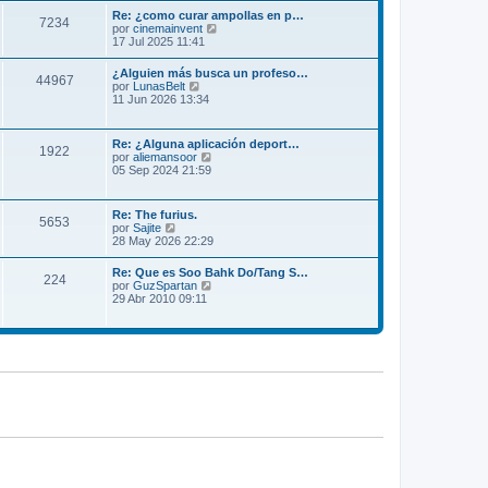
m
l
Re: ¿como curar ampollas en p…
e
7234
t
V
por
cinemainvent
n
i
e
17 Jul 2025 11:41
s
m
r
a
o
ú
j
¿Alguien más busca un profeso…
m
44967
l
e
V
por
LunasBelt
e
t
e
11 Jun 2026 13:34
n
i
r
s
m
ú
a
o
l
j
Re: ¿Alguna aplicación deport…
m
1922
t
e
V
por
aliemansoor
e
i
e
05 Sep 2024 21:59
n
m
r
s
o
ú
a
m
l
j
Re: The furius.
e
5653
t
e
V
por
Sajite
n
i
e
28 May 2026 22:29
s
m
r
a
o
ú
j
Re: Que es Soo Bahk Do/Tang S…
m
224
l
e
V
por
GuzSpartan
e
t
e
29 Abr 2010 09:11
n
i
r
s
m
ú
a
o
l
j
m
t
e
e
i
n
m
s
o
a
m
j
e
e
n
s
a
j
e