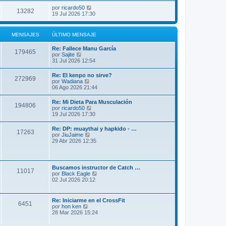
por
ricardo50
13282
19 Jul 2026 17:30
MENSAJES
ÚLTIMO MENSAJE
Re: Fallece Manu García
179465
V
por
Sajite
e
31 Jul 2026 12:54
r
ú
Re: El kenpo no sirve?
272969
l
V
por
Wadiana
t
e
06 Ago 2026 21:44
i
r
m
ú
Re: Mi Dieta Para Musculación
o
194806
l
V
por
ricardo50
m
t
e
19 Jul 2026 17:30
e
i
r
n
m
ú
s
Re: DP: muaythai y hapkido - …
o
17263
l
a
V
por
JiuJaime
m
t
j
e
29 Abr 2026 12:35
e
i
e
r
n
m
ú
s
o
l
a
m
t
j
Buscamos instructor de Catch …
e
11017
i
e
V
por
Black Eagle
n
m
e
02 Jul 2026 20:12
s
o
r
a
m
ú
j
e
l
e
Re: Iniciarme en el CrossFit
n
6451
t
V
por
hon ken
s
i
e
28 Mar 2026 15:24
a
m
r
j
o
ú
e