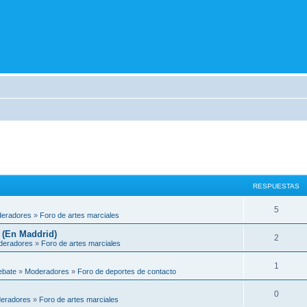
RESPUESTAS
5
eradores
»
Foro de artes marciales
 (En Maddrid)
2
deradores
»
Foro de artes marciales
1
ebate
»
Moderadores
»
Foro de deportes de contacto
0
eradores
»
Foro de artes marciales