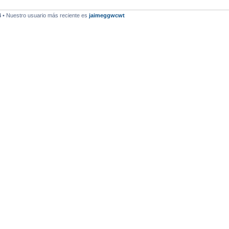
4
• Nuestro usuario más reciente es
jaimeggwcwt