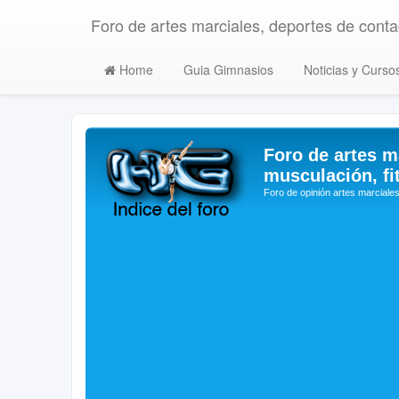
Foro de artes marciales, deportes de contac
Home
Guia Gimnasios
Noticias y Curso
Foro de artes m
musculación, fi
Foro de opinión artes marciales