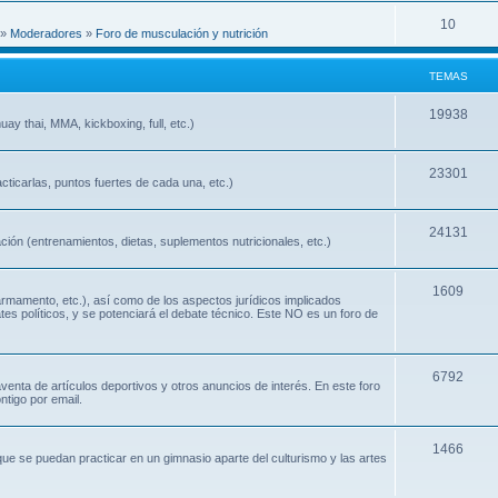
10
»
Moderadores
»
Foro de musculación y nutrición
TEMAS
19938
ay thai, MMA, kickboxing, full, etc.)
23301
cticarlas, puntos fuertes de cada una, etc.)
24131
ión (entrenamientos, dietas, suplementos nutricionales, etc.)
1609
 armamento, etc.), así como de los aspectos jurídicos implicados
ates políticos, y se potenciará el debate técnico. Este NO es un foro de
6792
nta de artículos deportivos y otros anuncios de interés. En este foro
ntigo por email.
1466
que se puedan practicar en un gimnasio aparte del culturismo y las artes